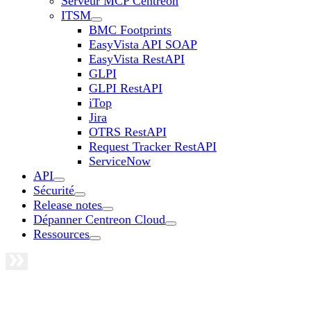
Serveur MCP Centreon
ITSM
BMC Footprints
EasyVista API SOAP
EasyVista RestAPI
GLPI
GLPI RestAPI
iTop
Jira
OTRS RestAPI
Request Tracker RestAPI
ServiceNow
API
Sécurité
Release notes
Dépanner Centreon Cloud
Ressources