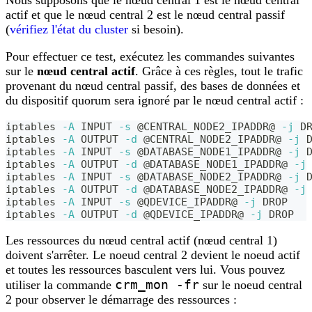
actif et que le nœud central 2 est le nœud central passif
(
vérifiez l'état du cluster
si besoin).
Pour effectuer ce test, exécutez les commandes suivantes
sur le
nœud central actif
. Grâce à ces règles, tout le trafic
provenant du nœud central passif, des bases de données et
du dispositif quorum sera ignoré par le nœud central actif :
iptables 
-A
 INPUT 
-s
 @CENTRAL_NODE2_IPADDR@ 
-j
 D
iptables 
-A
 OUTPUT 
-d
 @CENTRAL_NODE2_IPADDR@ 
-j
 
iptables 
-A
 INPUT 
-s
 @DATABASE_NODE1_IPADDR@ 
-j
 
iptables 
-A
 OUTPUT 
-d
 @DATABASE_NODE1_IPADDR@ 
-j
iptables 
-A
 INPUT 
-s
 @DATABASE_NODE2_IPADDR@ 
-j
 
iptables 
-A
 OUTPUT 
-d
 @DATABASE_NODE2_IPADDR@ 
-j
iptables 
-A
 INPUT 
-s
 @QDEVICE_IPADDR@ 
-j
 DROP
iptables 
-A
 OUTPUT 
-d
 @QDEVICE_IPADDR@ 
-j
 DROP
Les ressources du nœud central actif (nœud central 1)
doivent s'arrêter. Le noeud central 2 devient le noeud actif
et toutes les ressources basculent vers lui. Vous pouvez
crm_mon -fr
utiliser la commande
sur le noeud central
2 pour observer le démarrage des ressources :