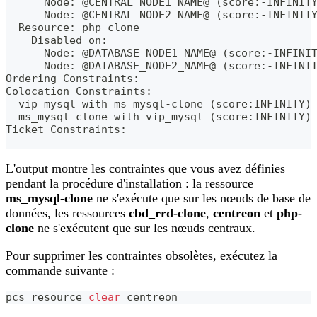
      Node: @CENTRAL_NODE1_NAME@ (score:-INFINIT
      Node: @CENTRAL_NODE2_NAME@ (score:-INFINIT
  Resource: php-clone
    Disabled on:
      Node: @DATABASE_NODE1_NAME@ (score:-INFINI
      Node: @DATABASE_NODE2_NAME@ (score:-INFINI
Ordering Constraints:
Colocation Constraints:
  vip_mysql with ms_mysql-clone (score:INFINITY)
  ms_mysql-clone with vip_mysql (score:INFINITY)
Ticket Constraints:
L'output montre les contraintes que vous avez définies
pendant la procédure d'installation : la ressource
ms_mysql-clone
ne s'exécute que sur les nœuds de base de
données, les ressources
cbd_rrd-clone
,
centreon
et
php-
clone
ne s'exécutent que sur les nœuds centraux.
Pour supprimer les contraintes obsolètes, exécutez la
commande suivante :
pcs resource 
clear
 centreon