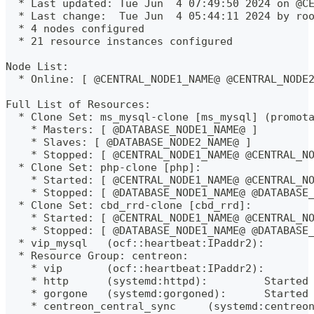
  * Last updated: Tue Jun  4 07:49:50 2024 on @C
  * Last change:  Tue Jun  4 05:44:11 2024 by ro
  * 4 nodes configured
  * 21 resource instances configured
Node List:
  * Online: [ @CENTRAL_NODE1_NAME@ @CENTRAL_NODE
Full List of Resources:
  * Clone Set: ms_mysql-clone [ms_mysql] (promot
    * Masters: [ @DATABASE_NODE1_NAME@ ]
    * Slaves: [ @DATABASE_NODE2_NAME@ ]
    * Stopped: [ @CENTRAL_NODE1_NAME@ @CENTRAL_N
  * Clone Set: php-clone [php]:
    * Started: [ @CENTRAL_NODE1_NAME@ @CENTRAL_N
    * Stopped: [ @DATABASE_NODE1_NAME@ @DATABASE
  * Clone Set: cbd_rrd-clone [cbd_rrd]:
    * Started: [ @CENTRAL_NODE1_NAME@ @CENTRAL_N
    * Stopped: [ @DATABASE_NODE1_NAME@ @DATABASE
  * vip_mysql   (ocf::heartbeat:IPaddr2):       
  * Resource Group: centreon:
    * vip       (ocf::heartbeat:IPaddr2):       
    * http      (systemd:httpd):         Started
    * gorgone   (systemd:gorgoned):      Started
    * centreon_central_sync     (systemd:centreo