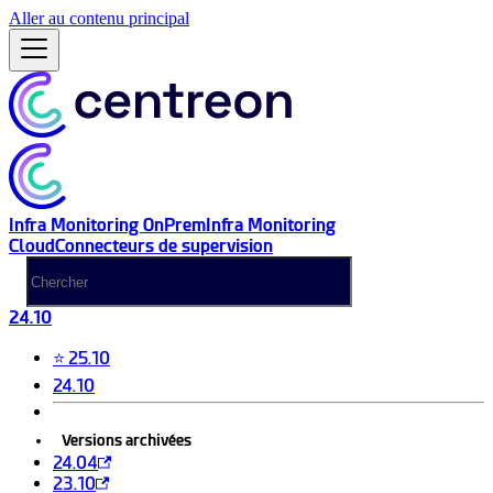
Aller au contenu principal
Infra Monitoring OnPrem
Infra Monitoring
Cloud
Connecteurs de supervision
24.10
⭐ 25.10
24.10
Versions archivées
24.04
23.10