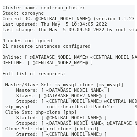
Cluster name: centreon_cluster
Stack: corosync
Current DC: @CENTRAL_NODE1_NAME@ (version 1.1.23
Last updated: Thu May  5 10:34:05 2022
Last change: Thu May  5 09:09:50 2022 by root vi
4 nodes configured
21 resource instances configured
Online: [ @DATABASE_NODE1_NAME@ @CENTRAL_NODE1_N
OFFLINE: [ @CENTRAL_NODE2_NAME@ ]
Full list of resources:
 Master/Slave Set: ms_mysql-clone [ms_mysql]
     Masters: [ @DATABASE_NODE1_NAME@ ]
     Slaves: [ @DATABASE_NODE2_NAME@ ]
     Stopped: [ @CENTRAL_NODE1_NAME@ @CENTRAL_NO
 vip_mysql      (ocf::heartbeat:IPaddr2):       
 Clone Set: php-clone [php]
     Started: [ @CENTRAL_NODE1_NAME@ ]
     Stopped: [ @DATABASE_NODE1_NAME@ @DATABASE_
 Clone Set: cbd_rrd-clone [cbd_rrd]
     Started: [ @CENTRAL_NODE1_NAME@ ]