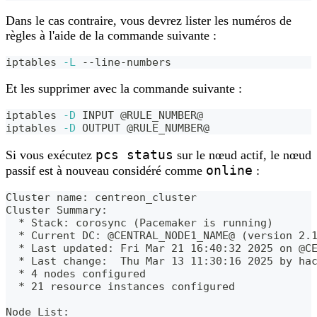
Dans le cas contraire, vous devrez lister les numéros de
règles à l'aide de la commande suivante :
iptables 
-L
 --line-numbers
Et les supprimer avec la commande suivante :
iptables 
-D
 INPUT @RULE_NUMBER@
iptables 
-D
 OUTPUT @RULE_NUMBER@
pcs status
Si vous exécutez
sur le nœud actif, le nœud
online
passif est à nouveau considéré comme
:
Cluster name: centreon_cluster
Cluster Summary:
  * Stack: corosync (Pacemaker is running)
  * Current DC: @CENTRAL_NODE1_NAME@ (version 2.
  * Last updated: Fri Mar 21 16:40:32 2025 on @C
  * Last change:  Thu Mar 13 11:30:16 2025 by ha
  * 4 nodes configured
  * 21 resource instances configured
Node List: