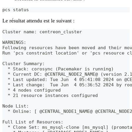
pcs status
Le résultat attendu est le suivant :
Cluster name: centreon_cluster
WARNINGS:
Following resources have been moved and their mo
Run 'pcs constraint location' or 'pcs resource c
Cluster Summary:
  * Stack: corosync (Pacemaker is running)
  * Current DC: @CENTRAL_NODE2_NAME@ (version 2.
  * Last updated: Tue Jun  4 05:41:08 2024 on @C
  * Last change:  Tue Jun  4 05:36:52 2024 by ro
  * 4 nodes configured
  * 21 resource instances configured
Node List:
  * Online: [ @CENTRAL_NODE1_NAME@ @CENTRAL_NODE
Full List of Resources:
  * Clone Set: ms_mysql-clone [ms_mysql] (promot