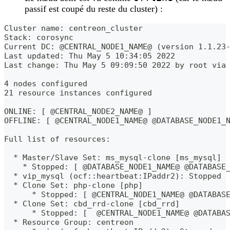
passif est coupé du reste du cluster) :
Cluster name: centreon_cluster
Stack: corosync
Current DC: @CENTRAL_NODE1_NAME@ (version 1.1.23
Last updated: Thu May 5 10:34:05 2022
Last change: Thu May 5 09:09:50 2022 by root via
4 nodes configured
21 resource instances configured
ONLINE: [ @CENTRAL_NODE2_NAME@ ]
OFFLINE: [ @CENTRAL_NODE1_NAME@ @DATABASE_NODE1_
Full list of resources:
  * Master/Slave Set: ms_mysql-clone [ms_mysql]
    * Stopped: [ @DATABASE_NODE1_NAME@ @DATABASE
  * vip_mysql (ocf::heartbeat:IPaddr2): Stopped
  * Clone Set: php-clone [php]
      * Stopped: [ @CENTRAL_NODE1_NAME@ @DATABAS
  * Clone Set: cbd_rrd-clone [cbd_rrd]
      * Stopped: [  @CENTRAL_NODE1_NAME@ @DATABA
  * Resource Group: centreon