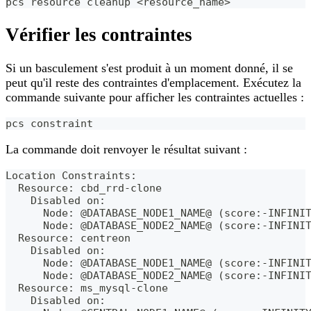
pcs resource cleanup 
<
resource_name
>
Vérifier les contraintes
Si un basculement s'est produit à un moment donné, il se
peut qu'il reste des contraintes d'emplacement. Exécutez la
commande suivante pour afficher les contraintes actuelles :
pcs constraint
La commande doit renvoyer le résultat suivant :
Location Constraints:
  Resource: cbd_rrd-clone
    Disabled on:
      Node: @DATABASE_NODE1_NAME@ (score:-INFINI
      Node: @DATABASE_NODE2_NAME@ (score:-INFINI
  Resource: centreon
    Disabled on:
      Node: @DATABASE_NODE1_NAME@ (score:-INFINI
      Node: @DATABASE_NODE2_NAME@ (score:-INFINI
  Resource: ms_mysql-clone
    Disabled on: