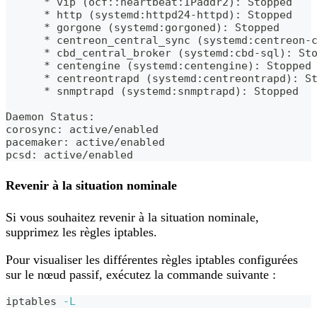
      * vip (ocf::heartbeat:IPaddr2): Stopped
      * http (systemd:httpd24-httpd): Stopped 
      * gorgone (systemd:gorgoned): Stopped 
      * centreon_central_sync (systemd:centreon-
      * cbd_central_broker (systemd:cbd-sql): St
      * centengine (systemd:centengine): Stopped
      * centreontrapd (systemd:centreontrapd): S
      * snmptrapd (systemd:snmptrapd): Stopped 
Daemon Status:
corosync: active/enabled
pacemaker: active/enabled
pcsd: active/enabled
Revenir à la situation nominale
Si vous souhaitez revenir à la situation nominale,
supprimez les règles iptables.
Pour visualiser les différentes règles iptables configurées
sur le nœud passif, exécutez la commande suivante :
iptables 
-L