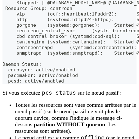
     Stopped: [ @DATABASE_NODE1_NAME@ @DATABASE_
 Resource Group: centreon
     vip        (ocf::heartbeat:IPaddr2):       
     http       (systemd:httpd24-httpd):        
     gorgone    (systemd:gorgoned):     Started 
     centreon_central_sync      (systemd:centreo
     cbd_central_broker (systemd:cbd-sql):      
     centengine (systemd:centengine):   Started 
     centreontrapd      (systemd:centreontrapd):
     snmptrapd  (systemd:snmptrapd):    Started 
Daemon Status:
  corosync: active/enabled
  pacemaker: active/enabled
  pcsd: active/enabled
pcs status
Si vous exécutez
sur le nœud passif :
Toutes les ressources sont vues comme arrêtées par le
nœud passif (car le nœud passif ne voit plus le
quorum device, comme l'indique le message ci-
dessous
partition WITHOUT quorum
. Les
ressources sont arrêtées).
offline
Le nœud actif est vu comme
(car le nœud