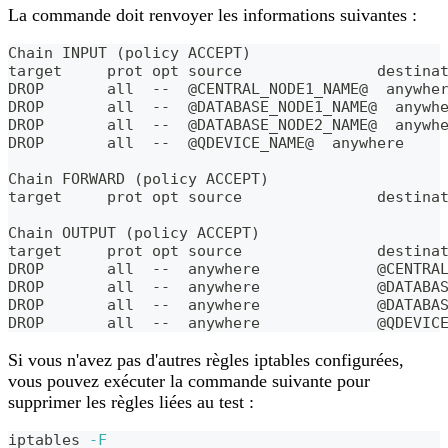
La commande doit renvoyer les informations suivantes :
Chain INPUT (policy ACCEPT)
target     prot opt source               destina
DROP       all  --  @CENTRAL_NODE1_NAME@  anywhe
DROP       all  --  @DATABASE_NODE1_NAME@  anywh
DROP       all  --  @DATABASE_NODE2_NAME@  anywh
DROP       all  --  @QDEVICE_NAME@  anywhere
Chain FORWARD (policy ACCEPT)
target     prot opt source               destina
Chain OUTPUT (policy ACCEPT)
target     prot opt source               destina
DROP       all  --  anywhere             @CENTRA
DROP       all  --  anywhere             @DATABA
DROP       all  --  anywhere             @DATABA
DROP       all  --  anywhere             @QDEVIC
Si vous n'avez pas d'autres règles iptables configurées,
vous pouvez exécuter la commande suivante pour
supprimer les règles liées au test :
iptables 
-F