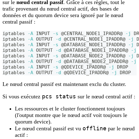
sur le
nœud central passif
. Grâce à ces règles, tout le
trafic provenant du nœud central actif, des bases de
données et du quorum device sera ignoré par le nœud
central passif :
iptables 
-A
 INPUT 
-s
 @CENTRAL_NODE1_IPADDR@ 
-j
 D
iptables 
-A
 OUTPUT 
-d
 @CENTRAL_NODE1_IPADDR@ 
-j
 
iptables 
-A
 INPUT 
-s
 @DATABASE_NODE1_IPADDR@ 
-j
 
iptables 
-A
 OUTPUT 
-d
 @DATABASE_NODE1_IPADDR@ 
-j
iptables 
-A
 INPUT 
-s
 @DATABASE_NODE2_IPADDR@ 
-j
 
iptables 
-A
 OUTPUT 
-d
 @DATABASE_NODE2_IPADDR@ 
-j
iptables 
-A
 INPUT 
-s
 @QDEVICE_IPADDR@ 
-j
 DROP
iptables 
-A
 OUTPUT 
-d
 @QDEVICE_IPADDR@ 
-j
 DROP
Le nœud central passif est maintenant exclu du cluster.
pcs status
Si vous exécutez
sur le nœud central actif :
Les ressources et le cluster fonctionnent toujours
(l'output montre que le nœud actif voit toujours le
quorum device).
offline
Le nœud central passif est vu
par le nœud
actif :