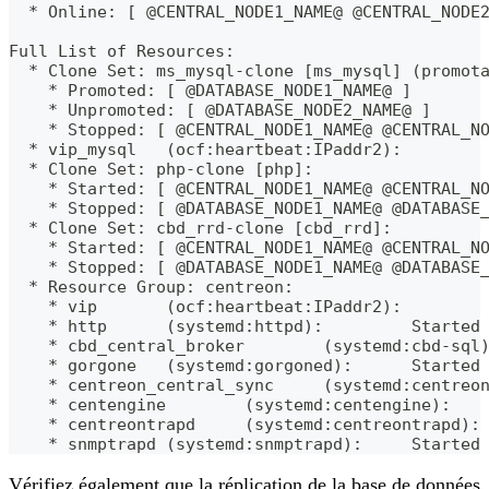
  * Online: [ @CENTRAL_NODE1_NAME@ @CENTRAL_NODE
Full List of Resources:
  * Clone Set: ms_mysql-clone [ms_mysql] (promot
    * Promoted: [ @DATABASE_NODE1_NAME@ ]
    * Unpromoted: [ @DATABASE_NODE2_NAME@ ]
    * Stopped: [ @CENTRAL_NODE1_NAME@ @CENTRAL_N
  * vip_mysql   (ocf:heartbeat:IPaddr2):        
  * Clone Set: php-clone [php]:
    * Started: [ @CENTRAL_NODE1_NAME@ @CENTRAL_N
    * Stopped: [ @DATABASE_NODE1_NAME@ @DATABASE
  * Clone Set: cbd_rrd-clone [cbd_rrd]:
    * Started: [ @CENTRAL_NODE1_NAME@ @CENTRAL_N
    * Stopped: [ @DATABASE_NODE1_NAME@ @DATABASE
  * Resource Group: centreon:
    * vip       (ocf:heartbeat:IPaddr2):        
    * http      (systemd:httpd):         Started
    * cbd_central_broker        (systemd:cbd-sql
    * gorgone   (systemd:gorgoned):      Started
    * centreon_central_sync     (systemd:centreo
    * centengine        (systemd:centengine):   
    * centreontrapd     (systemd:centreontrapd):
    * snmptrapd (systemd:snmptrapd):     Started
Vérifiez également que la réplication de la base de données