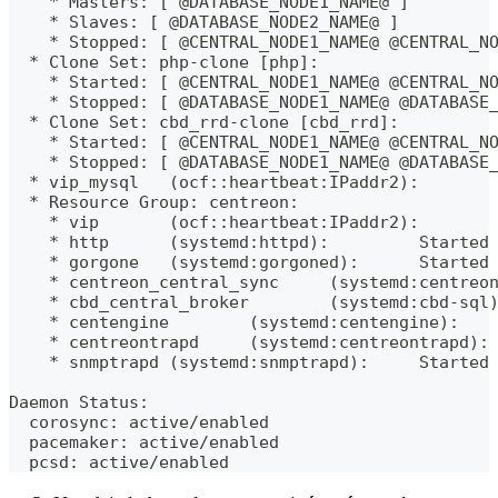
    * Masters: [ @DATABASE_NODE1_NAME@ ]
    * Slaves: [ @DATABASE_NODE2_NAME@ ]
    * Stopped: [ @CENTRAL_NODE1_NAME@ @CENTRAL_N
  * Clone Set: php-clone [php]:
    * Started: [ @CENTRAL_NODE1_NAME@ @CENTRAL_N
    * Stopped: [ @DATABASE_NODE1_NAME@ @DATABASE
  * Clone Set: cbd_rrd-clone [cbd_rrd]:
    * Started: [ @CENTRAL_NODE1_NAME@ @CENTRAL_N
    * Stopped: [ @DATABASE_NODE1_NAME@ @DATABASE
  * vip_mysql   (ocf::heartbeat:IPaddr2):       
  * Resource Group: centreon:
    * vip       (ocf::heartbeat:IPaddr2):       
    * http      (systemd:httpd):         Started
    * gorgone   (systemd:gorgoned):      Started
    * centreon_central_sync     (systemd:centreo
    * cbd_central_broker        (systemd:cbd-sql
    * centengine        (systemd:centengine):   
    * centreontrapd     (systemd:centreontrapd):
    * snmptrapd (systemd:snmptrapd):     Started
Daemon Status:
  corosync: active/enabled
  pacemaker: active/enabled
  pcsd: active/enabled