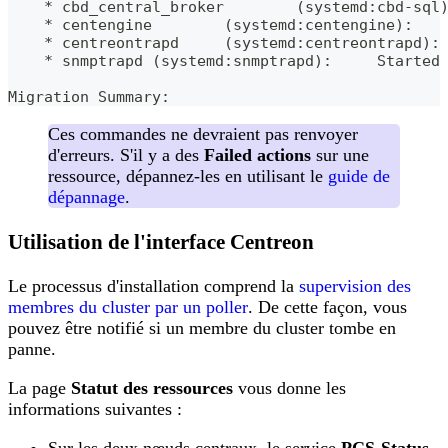
    * cbd_central_broker        (systemd:cbd-sql
    * centengine        (systemd:centengine):   
    * centreontrapd     (systemd:centreontrapd):
    * snmptrapd (systemd:snmptrapd):     Started
Migration Summary:
Ces commandes ne devraient pas renvoyer
d'erreurs. S'il y a des
Failed actions
sur une
ressource, dépannez-les en utilisant le
guide de
dépannage
.
Utilisation de l'interface Centreon
Le processus d'installation comprend la
supervision des
membres du cluster par un poller
. De cette façon, vous
pouvez être notifié si un membre du cluster tombe en
panne.
La page
Statut des ressources
vous donne les
informations suivantes :
Sur les deux nœuds centraux, le service
PCS-Status