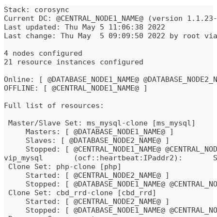
Stack: corosync
Current DC: @CENTRAL_NODE1_NAME@ (version 1.1.23
Last updated: Thu May 5 11:06:38 2022
Last change: Thu May  5 09:09:50 2022 by root vi
4 nodes configured
21 resource instances configured
Online: [ @DATABASE_NODE1_NAME@ @DATABASE_NODE2_
OFFLINE: [ @CENTRAL_NODE1_NAME@ ]
Full list of resources:
 Master/Slave Set: ms_mysql-clone [ms_mysql]
     Masters: [ @DATABASE_NODE1_NAME@ ]
     Slaves: [ @DATABASE_NODE2_NAME@ ]
     Stopped: [ @CENTRAL_NODE1_NAME@ @CENTRAL_NO
vip_mysql       (ocf::heartbeat:IPaddr2):       
 Clone Set: php-clone [php]
     Started: [ @CENTRAL_NODE2_NAME@ ]
     Stopped: [ @DATABASE_NODE1_NAME@ @CENTRAL_N
 Clone Set: cbd_rrd-clone [cbd_rrd]
     Started: [ @CENTRAL_NODE2_NAME@ ]
     Stopped: [ @DATABASE_NODE1_NAME@ @CENTRAL_N