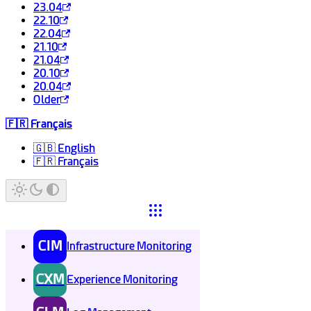
23.04
22.10
22.04
21.10
21.04
20.10
20.04
Older
🇫🇷 Français
🇬🇧 English
🇫🇷 Français
CIM
Infrastructure Monitoring
CXM
Experience Monitoring