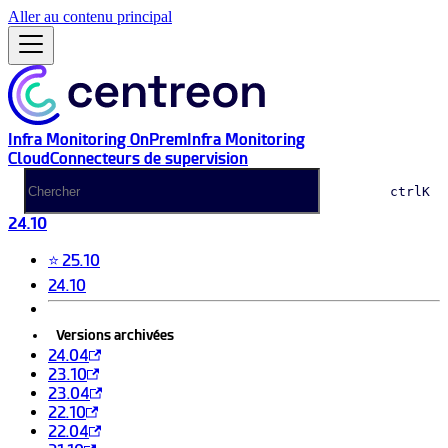
Aller au contenu principal
Infra Monitoring OnPrem
Infra Monitoring
Cloud
Connecteurs de supervision
ctrl
K
24.10
⭐ 25.10
24.10
Versions archivées
24.04
23.10
23.04
22.10
22.04