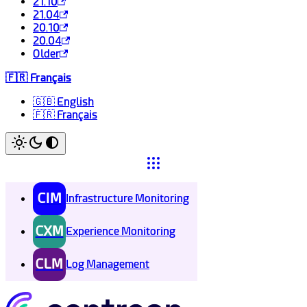
21.10
21.04
20.10
20.04
Older
🇫🇷 Français
🇬🇧 English
🇫🇷 Français
CIM
Infrastructure Monitoring
CXM
Experience Monitoring
CLM
Log Management