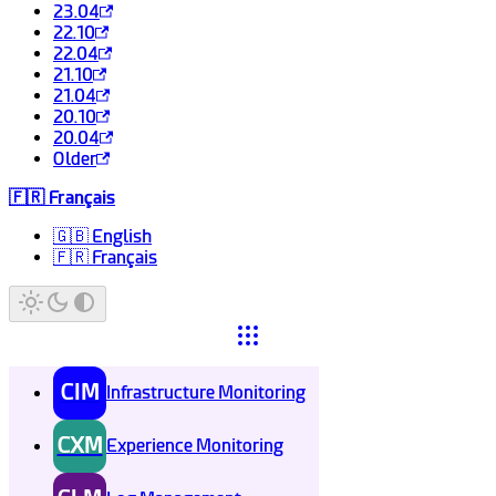
23.04
22.10
22.04
21.10
21.04
20.10
20.04
Older
🇫🇷 Français
🇬🇧 English
🇫🇷 Français
CIM
Infrastructure Monitoring
CXM
Experience Monitoring