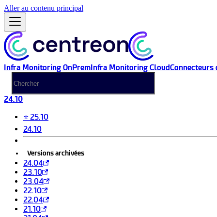
Aller au contenu principal
Infra Monitoring OnPrem
Infra Monitoring Cloud
Connecteurs 
24.10
⭐ 25.10
24.10
Versions archivées
24.04
23.10
23.04
22.10
22.04
21.10