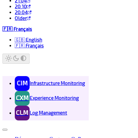
21.04
20.10
20.04
Older
🇫🇷 Français
🇬🇧 English
🇫🇷 Français
CIM
Infrastructure Monitoring
CXM
Experience Monitoring
CLM
Log Management