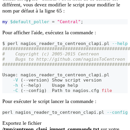
différent, vous devez modifier le script pour modifier le
nom par défaut à la ligne 65 :
my
$default_poller
=
"Central"
;
Pour afficher l'aide, exécutez la commande :
$ perl nagios_reader_to_centreon_clapi.pl 
--help
################################################
#    Copyright (c) 2005-2015 Centreon           
#    Bugs to http://github.com/nagiosToCentreon 
################################################
Usage: nagios_reader_to_centreon_clapi.pl
-V
(
--version
)
 Show script version
-h
(
--help
)
    Usage 
help
-C
(
--config
)
  Path to nagios.cfg 
file
Pour exécuter le script lancer la commande :
perl nagios_reader_to_centreon_clapi.pl 
--config
Exportez le fichier
/tmp/centreon_clapi_import_commands.txt
sur votre