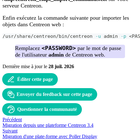
serveur Centreon.
Enfin exécutez la commande suivante pour importer les
objets dans Centreon web :
/usr/share/centreon/bin/centreon 
-u
 admin 
-p
<
PA
<PASSWORD>
Remplacez
par le mot de passe
de l'utilisateur
admin
de Centreon web.
Dernière mise à jour
le
28 juil. 2026
Éditer cette page
Envoyer du feedback sur cette page
Questionner la communauté
Précédent
Migration depuis une plateforme Centreon 3.4
Suivant
Migration d'une plate-forme avec Poller Display