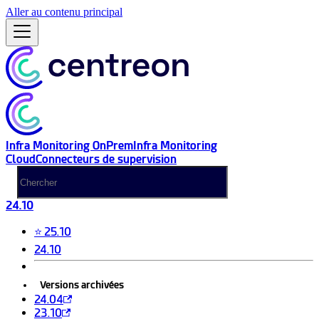
Aller au contenu principal
Infra Monitoring OnPrem
Infra Monitoring
Cloud
Connecteurs de supervision
24.10
⭐ 25.10
24.10
Versions archivées
24.04
23.10