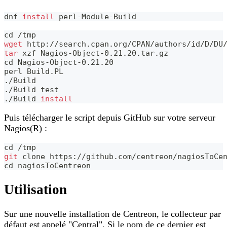
dnf 
install
 perl-Module-Build
cd
 /tmp
wget
 http://search.cpan.org/CPAN/authors/id/D/DU
tar
 xzf Nagios-Object-0.21.20.tar.gz
cd
 Nagios-Object-0.21.20
perl Build.PL
./Build
./Build 
test
./Build 
install
Puis télécharger le script depuis GitHub sur votre serveur
Nagios(R) :
cd
 /tmp
git
 clone https://github.com/centreon/nagiosToCe
cd
 nagiosToCentreon
Utilisation
Sur une nouvelle installation de Centreon, le collecteur par
défaut est appelé "Central". Si le nom de ce dernier est