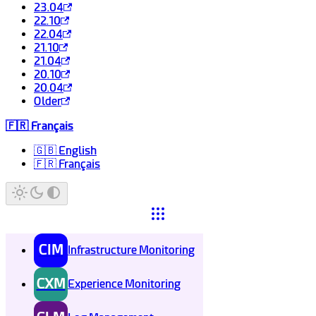
23.04
22.10
22.04
21.10
21.04
20.10
20.04
Older
🇫🇷 Français
🇬🇧 English
🇫🇷 Français
CIM
Infrastructure Monitoring
CXM
Experience Monitoring