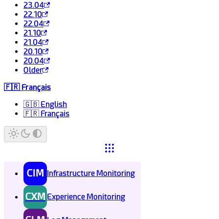
23.04
22.10
22.04
21.10
21.04
20.10
20.04
Older
🇫🇷 Français
🇬🇧 English
🇫🇷 Français
CIM
Infrastructure Monitoring
CXM
Experience Monitoring