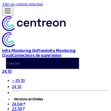
Aller au contenu principal
Infra Monitoring OnPrem
Infra Monitoring
Cloud
Connecteurs de supervision
24.10
⭐ 25.10
24.10
Versions archivées
24.04
23.10