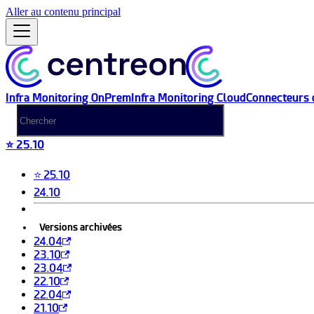
Aller au contenu principal
Infra Monitoring OnPrem
Infra Monitoring Cloud
Connecteurs 
⭐ 25.10
⭐ 25.10
24.10
Versions archivées
24.04
23.10
23.04
22.10
22.04
21.10