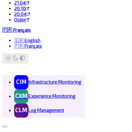
21.04
20.10
20.04
Older
🇫🇷 Français
🇬🇧 English
🇫🇷 Français
CIM
Infrastructure Monitoring
CXM
Experience Monitoring
CLM
Log Management