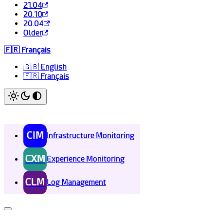
21.04
20.10
20.04
Older
🇫🇷 Français
🇬🇧 English
🇫🇷 Français
CIM
Infrastructure Monitoring
CXM
Experience Monitoring
CLM
Log Management