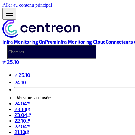
Aller au contenu principal
Infra Monitoring OnPrem
Infra Monitoring Cloud
Connecteurs 
⭐ 25.10
⭐ 25.10
24.10
Versions archivées
24.04
23.10
23.04
22.10
22.04
21.10