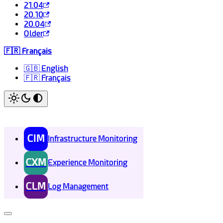
21.04
20.10
20.04
Older
🇫🇷 Français
🇬🇧 English
🇫🇷 Français
CIM
Infrastructure Monitoring
CXM
Experience Monitoring
CLM
Log Management