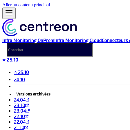
Aller au contenu principal
Infra Monitoring OnPrem
Infra Monitoring Cloud
Connecteurs 
⭐ 25.10
⭐ 25.10
24.10
Versions archivées
24.04
23.10
23.04
22.10
22.04
21.10