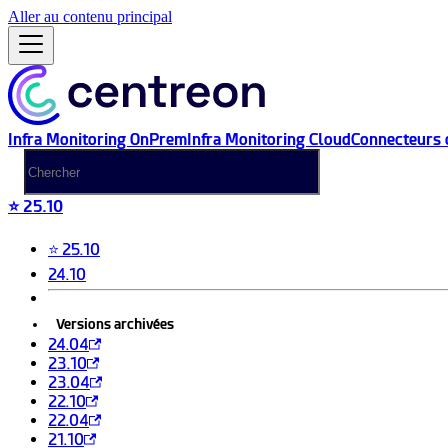
Aller au contenu principal
Infra Monitoring OnPrem
Infra Monitoring Cloud
Connecteurs 
⭐ 25.10
⭐ 25.10
24.10
Versions archivées
24.04
23.10
23.04
22.10
22.04
21.10