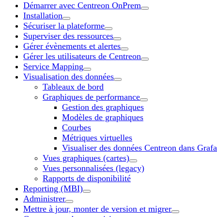
Démarrer avec Centreon OnPrem
Installation
Sécuriser la plateforme
Superviser des ressources
Gérer évènements et alertes
Gérer les utilisateurs de Centreon
Service Mapping
Visualisation des données
Tableaux de bord
Graphiques de performance
Gestion des graphiques
Modèles de graphiques
Courbes
Métriques virtuelles
Visualiser des données Centreon dans Graf
Vues graphiques (cartes)
Vues personnalisées (legacy)
Rapports de disponibilité
Reporting (MBI)
Administrer
Mettre à jour, monter de version et migrer