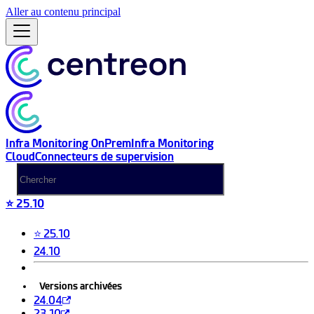
Aller au contenu principal
Infra Monitoring OnPrem
Infra Monitoring
Cloud
Connecteurs de supervision
⭐ 25.10
⭐ 25.10
24.10
Versions archivées
24.04
23.10