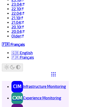
23.04
22.10
22.04
21.10
21.04
20.10
20.04
Older
🇫🇷 Français
🇬🇧 English
🇫🇷 Français
CIM
Infrastructure Monitoring
CXM
Experience Monitoring