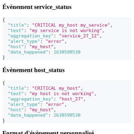
Évènement service_status
{
"title"
:
"CRITICAL my_host my_service"
,
"text"
:
"my service is not working"
,
"aggregation_key"
:
"service_27_12"
,
"alert_type"
:
"error"
,
"host"
:
"my_host"
,
"date_happened"
:
1630590530
}
Évènement host_status
{
"title"
:
"CRITICAL my_host"
,
"text"
:
"my host is not working"
,
"aggregation_key"
:
"host_27"
,
"alert_type"
:
"error"
,
"host"
:
"my_host"
,
"date_happened"
:
1630590530
}
Format d'évènement personnalisé