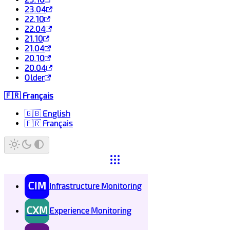
23.04
22.10
22.04
21.10
21.04
20.10
20.04
Older
🇫🇷 Français
🇬🇧 English
🇫🇷 Français
CIM
Infrastructure Monitoring
CXM
Experience Monitoring