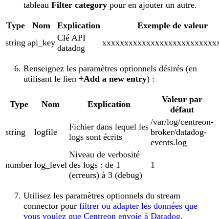
tableau
Filter category
pour en ajouter un autre.
Type
Nom
Explication
Exemple de valeur
Clé API
string
api_key
xxxxxxxxxxxxxxxxxxxxxxxxxx
datadog
Renseignez les paramètres optionnels désirés (en
utilisant le lien
+Add a new entry
) :
Valeur par
Type
Nom
Explication
défaut
/var/log/centreon-
Fichier dans lequel les
string
logfile
broker/datadog-
logs sont écrits
events.log
Niveau de verbosité
number
log_level
des logs : de 1
1
(erreurs) à 3 (debug)
Utilisez les paramètres optionnels du stream
connector pour
filtrer ou adapter les données que
vous voulez que Centreon envoie à Datadog
.