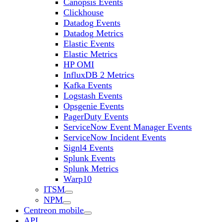
Canopsis Events
Clickhouse
Datadog Events
Datadog Metrics
Elastic Events
Elastic Metrics
HP OMI
InfluxDB 2 Metrics
Kafka Events
Logstash Events
Opsgenie Events
PagerDuty Events
ServiceNow Event Manager Events
ServiceNow Incident Events
Signl4 Events
Splunk Events
Splunk Metrics
Warp10
ITSM
NPM
Centreon mobile
API