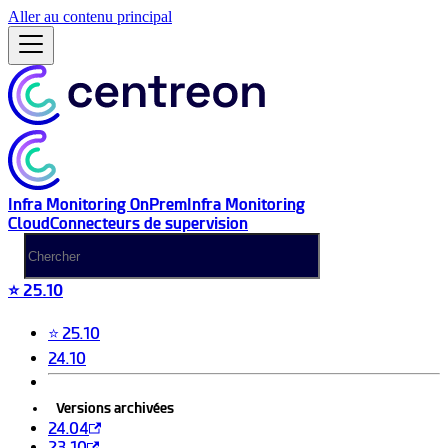
Aller au contenu principal
Infra Monitoring OnPrem
Infra Monitoring
Cloud
Connecteurs de supervision
⭐ 25.10
⭐ 25.10
24.10
Versions archivées
24.04
23.10