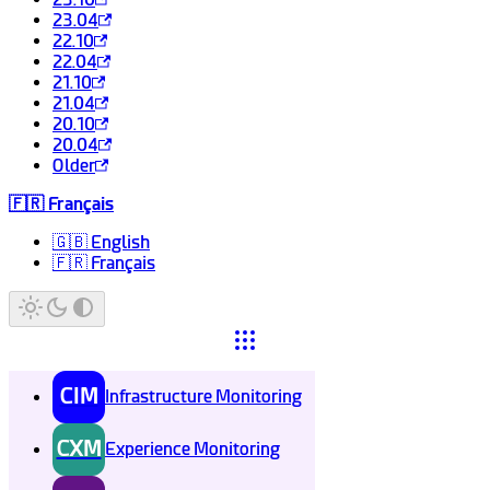
23.04
22.10
22.04
21.10
21.04
20.10
20.04
Older
🇫🇷 Français
🇬🇧 English
🇫🇷 Français
CIM
Infrastructure Monitoring
CXM
Experience Monitoring