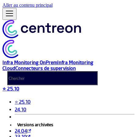
Aller au contenu principal
Infra Monitoring OnPrem
Infra Monitoring
Cloud
Connecteurs de supervision
⭐ 25.10
⭐ 25.10
24.10
Versions archivées
24.04
23.10