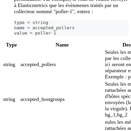
à Elasticmetrics que les évènmenes traités par un
collecteur nommé "poller-1", entrez :
type = string
name = accepted_pollers
value = poller-1
Type
Name
Des
Seules les m
par les coll
string
accepted_pollers
ici seront e
séparateur es
Exemple : p
Seules les m
rattachées 
d'hôtes spéci
string
accepted_hostgroups
envoyées (le
la virgule).
hg_1,hg_2
eules les mé
rattachées 