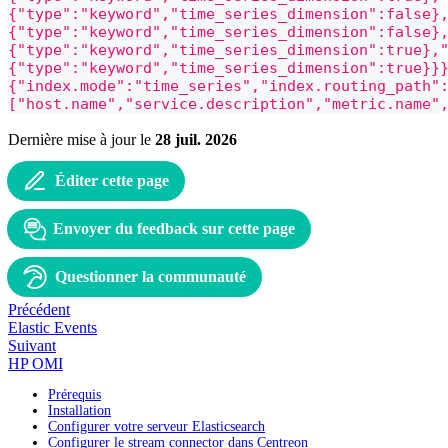
{"type":"keyword","time_series_dimension":false}
{"type":"keyword","time_series_dimension":false}
{"type":"keyword","time_series_dimension":true},
{"type":"keyword","time_series_dimension":true}}
{"index.mode":"time_series","index.routing_path"
["host.name","service.description","metric.name"
Dernière mise à jour
le
28 juil. 2026
Éditer cette page
Envoyer du feedback sur cette page
Questionner la communauté
Précédent
Elastic Events
Suivant
HP OMI
Prérequis
Installation
Configurer votre serveur Elasticsearch
Configurer le stream connector dans Centreon