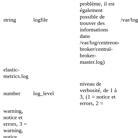
problème, il est
également
possible de
string
logfile
/var/lo
trouver des
informations
dans
/var/log/centreon-
broker/central-
broker-
master.log)
elastic-
metrics.log
niveau de
verbosité, de 1 à
number
log_level
3, (1 = notice et
errors, 2 =
warning,
notice et
errors, 3 =
warning,
notice,