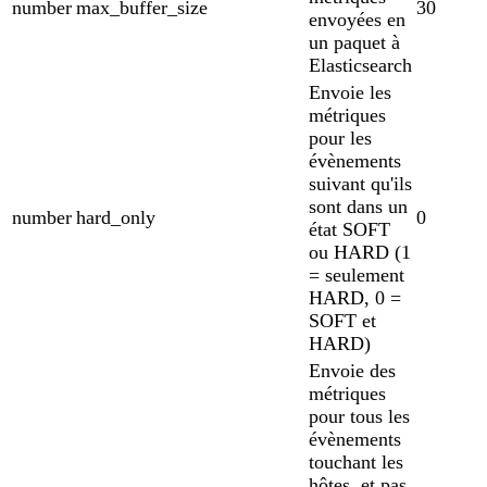
number
max_buffer_size
30
envoyées en
un paquet à
Elasticsearch
Envoie les
métriques
pour les
évènements
suivant qu'ils
sont dans un
number
hard_only
0
état SOFT
ou HARD (1
= seulement
HARD, 0 =
SOFT et
HARD)
Envoie des
métriques
pour tous les
évènements
touchant les
hôtes, et pas