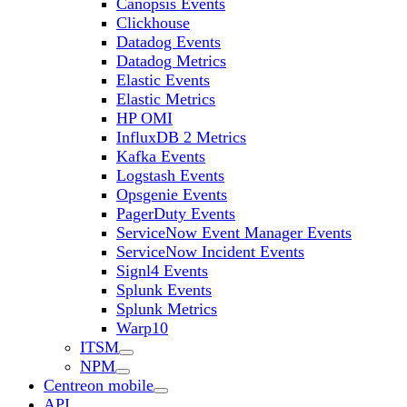
Canopsis Events
Clickhouse
Datadog Events
Datadog Metrics
Elastic Events
Elastic Metrics
HP OMI
InfluxDB 2 Metrics
Kafka Events
Logstash Events
Opsgenie Events
PagerDuty Events
ServiceNow Event Manager Events
ServiceNow Incident Events
Signl4 Events
Splunk Events
Splunk Metrics
Warp10
ITSM
NPM
Centreon mobile
API