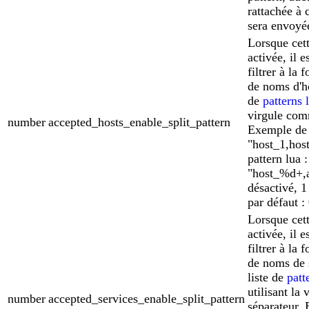
rattachée à 
sera envoyé
Lorsque cett
activée, il e
filtrer à la f
de noms d'hô
de
patterns 
virgule com
number
accepted_hosts_enable_split_pattern
Exemple de l
"host_1,hos
pattern lua :
"host_%d+,a
désactivé, 1
par défaut : 
Lorsque cett
activée, il e
filtrer à la f
de noms de 
liste de
patt
utilisant la
number
accepted_services_enable_split_pattern
séparateur. 