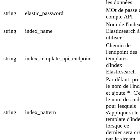
les données
MOt de passe 
string
elastic_password
compte API
Nom de l'inde
string
index_name
Elasticsearch à
utiliser
Chemin de
l'endpoint des
string
index_template_api_endpoint
templates
d'index
Elasticsearch
Par défaut, pr
le nom de l'in
*
et ajoute
. C'
le nom des ind
pour lesquels
string
index_pattern
s'appliquera le
template d'ind
lorsque ce
dernier sera cr
par le stream