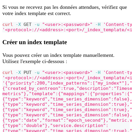
Si vous ne recevez pas les données attendues, vérifiez que
votre index template est correct.
curl
-X
 GET 
-u
"<user>:<password>"
-H
'Content-t
'<protocol>://<address>:<port>/_index_template/<
Créer un index template
Vous pouvez créer un index template manuellement.
Utilisez l'exemple ci-dessous :
curl
-X
 PUT 
-u
"<user>:<password>"
-H
'Content-t
'<protocol>://<address>:<port>/_index_template/<
'{"priority":200,"index_patterns":["my_index*"],
{"created_by_centreon":true,"description":"Times
metrics"},"template":{"mappings":{"properties":{
{"type":"keyword","time_series_dimension":false}
{"type":"keyword","time_series_dimension":true},
{"type":"keyword","time_series_dimension":true},
{"type":"keyword","time_series_dimension":false}
{"type":"date","format":"epoch_second"},"metric.
{"type":"double"},"service.description":
{"type":"keyword","time_series_dimension":true},