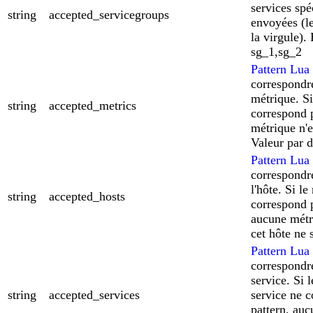
services spéc
string
accepted_servicegroups
envoyées (le
la virgule).
sg_1,sg_2
Pattern Lua
correspondr
métrique. S
string
accepted_metrics
correspond p
métrique n'e
Valeur par d
Pattern Lua
correspondr
l'hôte. Si l
string
accepted_hosts
correspond p
aucune métr
cet hôte ne 
Pattern Lua
correspondr
service. Si 
string
accepted_services
service ne 
pattern, au