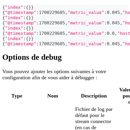
{
"index"
:
{
}
}
{
"@timestamp"
:1700229605,
"metric_value"
:0.045,
"h
{
"index"
:
{
}
}
{
"@timestamp"
:1700229605,
"metric_value"
:0.045,
"h
{
"index"
:
{
}
}
{
"@timestamp"
:1700229605,
"metric_value"
:0.0,
"hos
{
"index"
:
{
}
}
{
"@timestamp"
:1700229605,
"metric_value"
:0.045,
"h
Options de debug
Vous pouvez ajouter les options suivantes à votre
configuration afin de vous aider à débugger :
Vale
Type
Nom
Description
pou
Fichier de log par
défaut pour le
stream connector
(en cas de