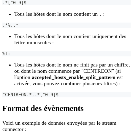
.*
[
^0-9
]
$
.
Tous les hôtes dont le nom contient un
:
.*%
..
*
Tous les hôtes dont le nom contient uniquement des
lettre minuscules :
%l+
Tous les hôtes dont le nom ne finit pas par un chiffre,
ou dont le nom commence par "CENTREON" (si
l'option
accepted_hosts_enable_split_pattern
est
activée, vous pouvez combiner plusieurs filtres) :
^CENTREON.*,.*
[
^0-9
]
$
Format des évènements
Voici un exemple de données envoyées par le stream
connector :