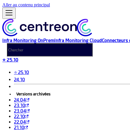
Aller au contenu principal
Infra Monitoring OnPrem
Infra Monitoring Cloud
Connecteurs 
⭐ 25.10
⭐ 25.10
24.10
Versions archivées
24.04
23.10
23.04
22.10
22.04
21.10