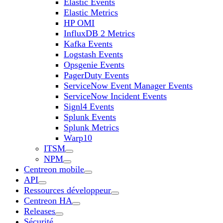
Elastic Events
Elastic Metrics
HP OMI
InfluxDB 2 Metrics
Kafka Events
Logstash Events
Opsgenie Events
PagerDuty Events
ServiceNow Event Manager Events
ServiceNow Incident Events
Signl4 Events
Splunk Events
Splunk Metrics
Warp10
ITSM
NPM
Centreon mobile
API
Ressources développeur
Centreon HA
Releases
Sécurité