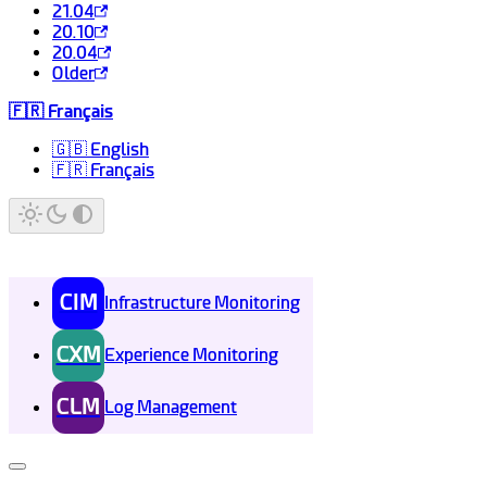
21.04
20.10
20.04
Older
🇫🇷 Français
🇬🇧 English
🇫🇷 Français
CIM
Infrastructure Monitoring
CXM
Experience Monitoring
CLM
Log Management