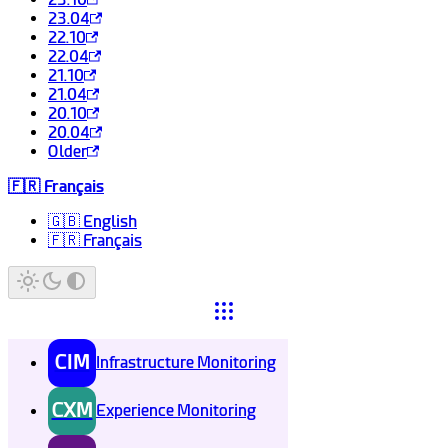
23.04
22.10
22.04
21.10
21.04
20.10
20.04
Older
🇫🇷 Français
🇬🇧 English
🇫🇷 Français
CIM
Infrastructure Monitoring
CXM
Experience Monitoring