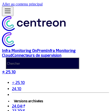
Aller au contenu principal
Infra Monitoring OnPrem
Infra Monitoring
Cloud
Connecteurs de supervision
⭐ 25.10
⭐ 25.10
24.10
Versions archivées
24.04
23.10