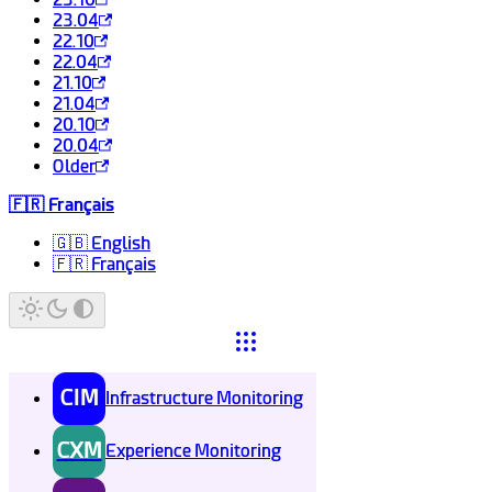
23.04
22.10
22.04
21.10
21.04
20.10
20.04
Older
🇫🇷 Français
🇬🇧 English
🇫🇷 Français
CIM
Infrastructure Monitoring
CXM
Experience Monitoring