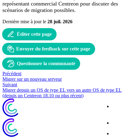
représentant commercial Centreon pour discuter des
scénarios de migration possibles.
Dernière mise à jour
le
28 juil. 2026
Éditer cette page
Envoyer du feedback sur cette page
Questionner la communauté
Précédent
Migrer sur un nouveau serveur
Suivant
Migrer depuis un OS de type EL vers un autre OS de type EL
(depuis un Centreon 18.10 ou plus récent)
Site
Corporate
Blog
Download