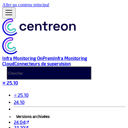
Aller au contenu principal
Infra Monitoring OnPrem
Infra Monitoring
Cloud
Connecteurs de supervision
⭐ 25.10
⭐ 25.10
24.10
Versions archivées
24.04
23.10