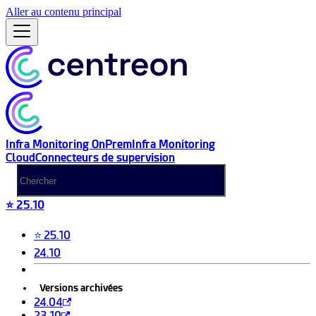
Aller au contenu principal
Infra Monitoring OnPrem
Infra Monitoring
Cloud
Connecteurs de supervision
⭐ 25.10
⭐ 25.10
24.10
Versions archivées
24.04
23.10