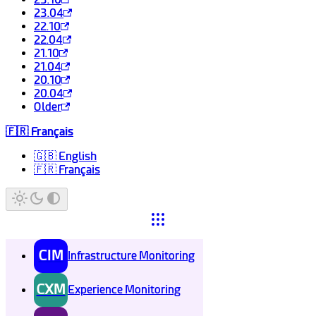
23.04
22.10
22.04
21.10
21.04
20.10
20.04
Older
🇫🇷 Français
🇬🇧 English
🇫🇷 Français
CIM
Infrastructure Monitoring
CXM
Experience Monitoring