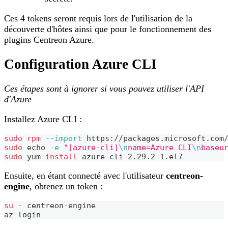
Ces 4 tokens seront requis lors de l'utilisation de la
découverte d'hôtes ainsi que pour le fonctionnement des
plugins Centreon Azure.
Configuration Azure CLI
Ces étapes sont à ignorer si vous pouvez utiliser l'API
d'Azure
Installez Azure CLI :
sudo
rpm
--import
 https://packages.microsoft.com
sudo
echo
-e
"[azure-cli]
\n
name=Azure CLI
\n
baseu
sudo
 yum 
install
 azure-cli-2.29.2-1.el7
Ensuite, en étant connecté avec l'utilisateur
centreon-
engine
, obtenez un token :
su
 - centreon-engine
az login