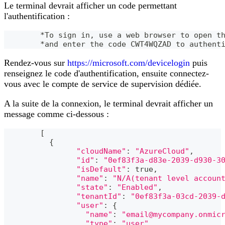
Le terminal devrait afficher un code permettant
l'authentification :
	*To sign in, use a web browser to open t
	*and enter the code CWT4WQZAD to authent
Rendez-vous sur
https://microsoft.com/devicelogin
puis
renseignez le code d'authentification, ensuite connectez-
vous avec le compte de service de supervision dédiée.
A la suite de la connexion, le terminal devrait afficher un
message comme ci-dessous :
[
{
"cloudName"
:
"AzureCloud"
,
"id"
:
"0ef83f3a-d83e-2039-d930-3
"isDefault"
:
 true,
"name"
:
"N/A(tenant level accoun
"state"
:
"Enabled"
,
"tenantId"
:
"0ef83f3a-03cd-2039-
"user"
:
{
"name"
:
"email@mycompany.onmic
"type"
:
"user"