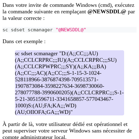
Dans votre invite de commande Windows (cmd), exécutez
la commande suivante en remplaçant
@NEWSDDL@
par
la valeur correcte :
sc sdset scmanager 
"@NEWSDDL@"
Dans cet exemple :
sc sdset scmanager "D:(A;;CC;;;AU)
(A;;CCLCRPRC;;;IU)(A;;CCLCRPRC;;;SU)
(A;;CCLCRPWPRC;;;SY)(A;;KA;;;BA)
(A;;CC;;;AC)(A;;CC;;;S-1-15-3-1024-
528118966-3876874398-709513571-
1907873084-3598227634-3698730060-
278077788-3990600205)(A;;CCLCRPRC;;;S-1-
5-21-3051596711-3341658857-577043467-
1000)S:(AU;FA;KA;;;WD)
(AU;OIIOFA;GA;;;WD)"
À partir de là, votre utilisateur dédié est opérationnel et
peut superviser votre serveur Windows sans nécessiter de
compte administrateur local.