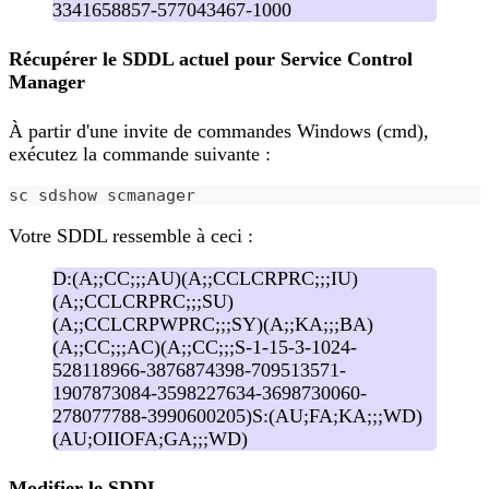
3341658857-577043467-1000
Récupérer le SDDL actuel pour Service Control
Manager
À partir d'une invite de commandes Windows (cmd),
exécutez la commande suivante :
sc sdshow scmanager
Votre SDDL ressemble à ceci :
D:(A;;CC;;;AU)(A;;CCLCRPRC;;;IU)
(A;;CCLCRPRC;;;SU)
(A;;CCLCRPWPRC;;;SY)(A;;KA;;;BA)
(A;;CC;;;AC)(A;;CC;;;S-1-15-3-1024-
528118966-3876874398-709513571-
1907873084-3598227634-3698730060-
278077788-3990600205)S:(AU;FA;KA;;;WD)
(AU;OIIOFA;GA;;;WD)
Modifier le SDDL