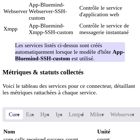
App-Bluemind-
Contrôle le service
Webserver
Webserver-SSH-
d'application web
custom
App-Bluemind-
Contrôle le service de
Xmpp
Xmpp-SSH-custom
messagerie instantané
Les services listés ci-dessus sont créés
automatiquement lorsque le modèle d'hôte
App-
Bluemind-SSH-custom
est utilisé.
Métriques & statuts collectés
Voici le tableau des services pour ce connecteur, détaillant
les métriques rattachées à chaque service.
Core
Eas
Hps
Ips
Lmtpd
Milter
Webserver
Nom
Unité
core.calls.received.success.count
count