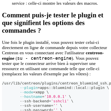
service : celle-ci montre les valeurs des macros.
Comment puis-je tester le plugin et
que signifient les options des
commandes ?
Une fois le plugin installé, vous pouvez tester celui-ci
directement en ligne de commande depuis votre collecteur
Centreon en vous connectant avec l'utilisateur
centreon-
su - centreon-engine
engine
(
). Vous pouvez
tester que le connecteur arrive bien à superviser une
ressource en utilisant une commande telle que celle-ci
(remplacez les valeurs d'exemple par les vôtres) :
/usr/lib/centreon/plugins/centreon_bluemind_ssh.
--plugin
=
apps::bluemind::local::plugin 
\
--mode
=
xmpp 
\
--hostname
=
'10.0.0.1'
\
	--ssh-backend
=
'sshcli'
\
	--ssh-username
=
''
\
	--ssh-password
=
''
\