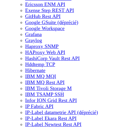
Ericsson ENM API
Exense Step REST API
GitHub Rest API
Google GSuite (déprécié)
Google Workspace
Grafana
Graylog
Haproxy SNMP
HAProxy Web API
HashiCorp Vault Rest API
Hddtemp TCP
Hibernate
IBM MQ MQI
IBM MQ Rest API
IBM Tivoli Storage M
IBM TSAMP SSH
Infor ION Grid Rest API
IP Fabric API
IP-Label datametrie API (déprécié)
IP-Label Ekara Rest API
IP-Label Newtest Rest API