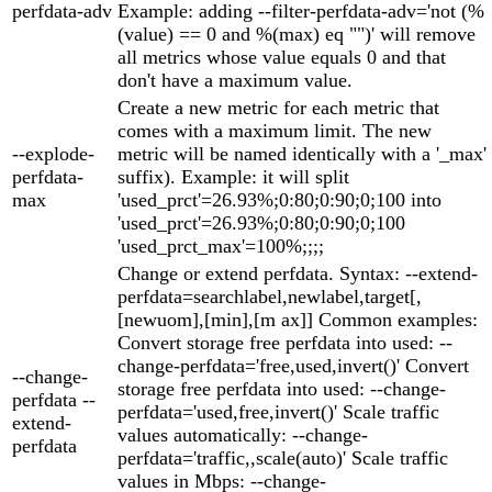
perfdata-adv
Example: adding --filter-perfdata-adv='not (%
(value) == 0 and %(max) eq "")' will remove
all metrics whose value equals 0 and that
don't have a maximum value.
Create a new metric for each metric that
comes with a maximum limit. The new
--explode-
metric will be named identically with a '_max'
perfdata-
suffix). Example: it will split
max
'used_prct'=26.93%;0:80;0:90;0;100 into
'used_prct'=26.93%;0:80;0:90;0;100
'used_prct_max'=100%;;;;
Change or extend perfdata. Syntax: --extend-
perfdata=searchlabel,newlabel,target[,
[newuom],[min],[m ax]] Common examples:
Convert storage free perfdata into used: --
change-perfdata='free,used,invert()' Convert
--change-
storage free perfdata into used: --change-
perfdata --
perfdata='used,free,invert()' Scale traffic
extend-
values automatically: --change-
perfdata
perfdata='traffic,,scale(auto)' Scale traffic
values in Mbps: --change-