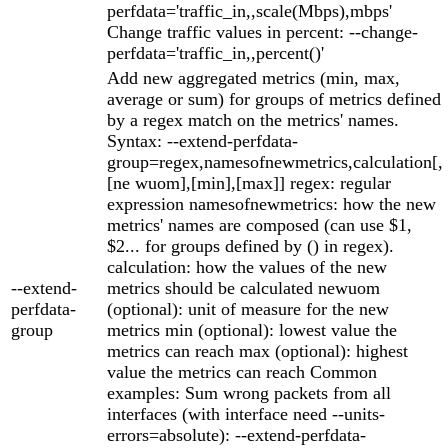
perfdata='traffic_in,,scale(Mbps),mbps'
Change traffic values in percent: --change-
perfdata='traffic_in,,percent()'
Add new aggregated metrics (min, max,
average or sum) for groups of metrics defined
by a regex match on the metrics' names.
Syntax: --extend-perfdata-
group=regex,namesofnewmetrics,calculation[,
[ne wuom],[min],[max]] regex: regular
expression namesofnewmetrics: how the new
metrics' names are composed (can use $1,
$2... for groups defined by () in regex).
calculation: how the values of the new
--extend-
metrics should be calculated newuom
perfdata-
(optional): unit of measure for the new
group
metrics min (optional): lowest value the
metrics can reach max (optional): highest
value the metrics can reach Common
examples: Sum wrong packets from all
interfaces (with interface need --units-
errors=absolute): --extend-perfdata-