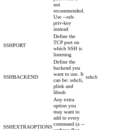
not
recommended.
Use --ssh-
priv-key
instead
Define the
TCP port on
SSHPORT
which SSH is
listening
Define the
backend you
want to use. It
SSHBACKEND
sshcli
can be: sshcli,
plink and
libssh
Any extra
option you
may want to
add to every
command (a --
SSHEXTRAOPTIONS
verbose flag