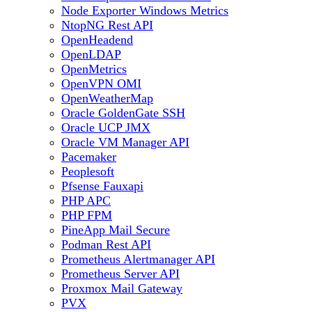
Node Exporter Windows Metrics
NtopNG Rest API
OpenHeadend
OpenLDAP
OpenMetrics
OpenVPN OMI
OpenWeatherMap
Oracle GoldenGate SSH
Oracle UCP JMX
Oracle VM Manager API
Pacemaker
Peoplesoft
Pfsense Fauxapi
PHP APC
PHP FPM
PineApp Mail Secure
Podman Rest API
Prometheus Alertmanager API
Prometheus Server API
Proxmox Mail Gateway
PVX