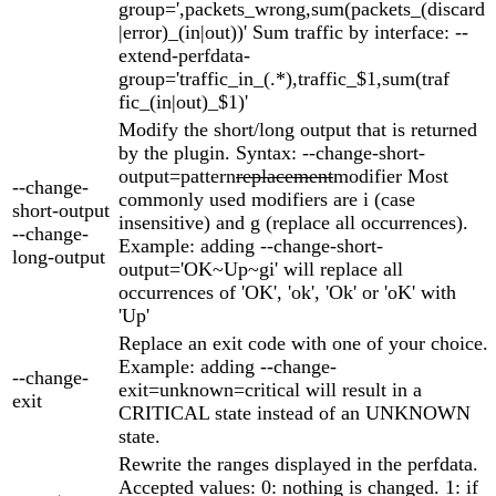
group=',packets_wrong,sum(packets_(discard
|error)_(in|out))' Sum traffic by interface: --
extend-perfdata-
group='traffic_in_(.*),traffic_$1,sum(traf
fic_(in|out)_$1)'
Modify the short/long output that is returned
by the plugin. Syntax: --change-short-
output=pattern
replacement
modifier Most
--change-
commonly used modifiers are i (case
short-output
insensitive) and g (replace all occurrences).
--change-
Example: adding --change-short-
long-output
output='OK~Up~gi' will replace all
occurrences of 'OK', 'ok', 'Ok' or 'oK' with
'Up'
Replace an exit code with one of your choice.
Example: adding --change-
--change-
exit=unknown=critical will result in a
exit
CRITICAL state instead of an UNKNOWN
state.
Rewrite the ranges displayed in the perfdata.
Accepted values: 0: nothing is changed. 1: if