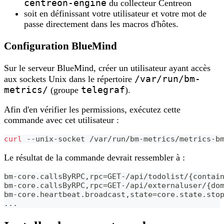
centreon-engine
du collecteur Centreon
soit en définissant votre utilisateur et votre mot de
passe directement dans les macros d'hôtes.
Configuration BlueMind
Sur le serveur BlueMind, créer un utilisateur ayant accès
/var/run/bm-
aux sockets Unix dans le répertoire
metrics/
telegraf
(groupe
).
Afin d'en vérifier les permissions, exécutez cette
commande avec cet utilisateur :
curl
 --unix-socket /var/run/bm-metrics/metrics-b
Le résultat de la commande devrait ressembler à :
bm-core.callsByRPC,rpc
=
GET-/api/todolist/
{
contai
bm-core.callsByRPC,rpc
=
GET-/api/externaluser/
{
do
bm-core.heartbeat.broadcast,state
=
core.state.sto
..
.