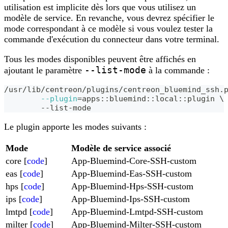
utilisation est implicite dès lors que vous utilisez un
modèle de service. En revanche, vous devrez spécifier le
mode correspondant à ce modèle si vous voulez tester la
commande d'exécution du connecteur dans votre terminal.
Tous les modes disponibles peuvent être affichés en
--list-mode
ajoutant le paramètre
à la commande :
/usr/lib/centreon/plugins/centreon_bluemind_ssh.
--plugin
=
apps::bluemind::local::plugin 
\
	--list-mode
Le plugin apporte les modes suivants :
Mode
Modèle de service associé
core [
code
]
App-Bluemind-Core-SSH-custom
eas [
code
]
App-Bluemind-Eas-SSH-custom
hps [
code
]
App-Bluemind-Hps-SSH-custom
ips [
code
]
App-Bluemind-Ips-SSH-custom
lmtpd [
code
]
App-Bluemind-Lmtpd-SSH-custom
milter [
code
]
App-Bluemind-Milter-SSH-custom