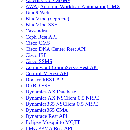
Asterisk VoIP SNMP
AWA (Automic Workload Automation) JMX
Bind9 Web
BlueMind (déprécié)
BlueMind SSH
Cassandra
Ceph Rest API
Cisco CMS
Cisco DNA Center Rest API
Cisco ISE
Cisco SSMS
Commvault CommServe Rest API
Control-M Rest API
Docker REST API
DRBD SSH
Dynamics AX Database
Dynamics AX NSClient 0.5 NRPE
Dynamics365 NSClient 0.5 NRPE
Dynamics365 CMA
Dynatrace Rest API
Eclipse Mosquitto MQTT
EMC PPMA Rest API