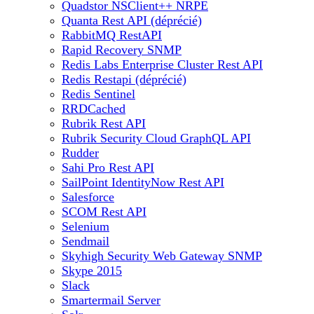
Quadstor NSClient++ NRPE
Quanta Rest API (déprécié)
RabbitMQ RestAPI
Rapid Recovery SNMP
Redis Labs Enterprise Cluster Rest API
Redis Restapi (déprécié)
Redis Sentinel
RRDCached
Rubrik Rest API
Rubrik Security Cloud GraphQL API
Rudder
Sahi Pro Rest API
SailPoint IdentityNow Rest API
Salesforce
SCOM Rest API
Selenium
Sendmail
Skyhigh Security Web Gateway SNMP
Skype 2015
Slack
Smartermail Server