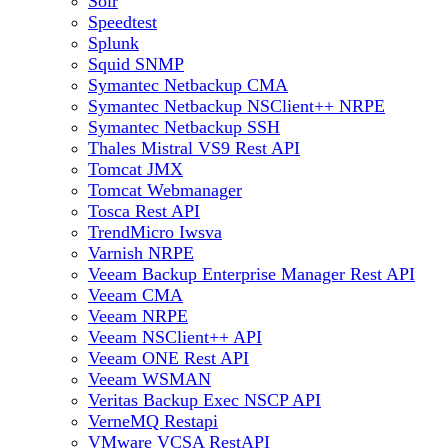
Solr
Speedtest
Splunk
Squid SNMP
Symantec Netbackup CMA
Symantec Netbackup NSClient++ NRPE
Symantec Netbackup SSH
Thales Mistral VS9 Rest API
Tomcat JMX
Tomcat Webmanager
Tosca Rest API
TrendMicro Iwsva
Varnish NRPE
Veeam Backup Enterprise Manager Rest API
Veeam CMA
Veeam NRPE
Veeam NSClient++ API
Veeam ONE Rest API
Veeam WSMAN
Veritas Backup Exec NSCP API
VerneMQ Restapi
VMware VCSA RestAPI