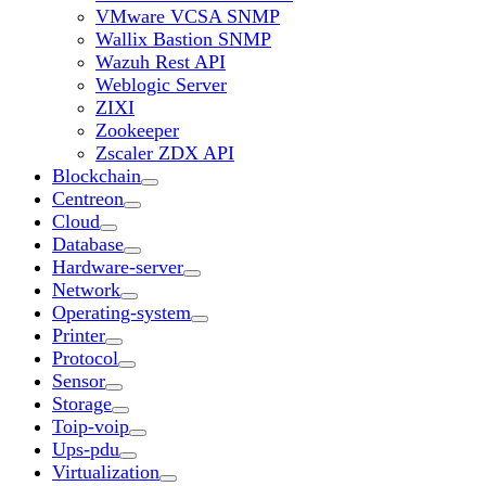
VMware VCSA SNMP
Wallix Bastion SNMP
Wazuh Rest API
Weblogic Server
ZIXI
Zookeeper
Zscaler ZDX API
Blockchain
Centreon
Cloud
Database
Hardware-server
Network
Operating-system
Printer
Protocol
Sensor
Storage
Toip-voip
Ups-pdu
Virtualization