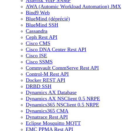
Asterisk VoIP SNMP
AWA (Automic Workload Automation) JMX
Bind9 Web
BlueMind (déprécié)
BlueMind SSH
Cassandra
Ceph Rest API
Cisco CMS
Cisco DNA Center Rest API
Cisco ISE
Cisco SSMS
Commvault CommServe Rest API
Control-M Rest API
Docker REST API
DRBD SSH
Dynamics AX Database
Dynamics AX NSClient 0.5 NRPE
Dynamics365 NSClient 0.5 NRPE
Dynamics365 CMA
Dynatrace Rest API
Eclipse Mosquitto MQTT
EMC PPMA Rest API