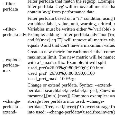
Filter perfdata that match the regexp. Example
--filter-
filter-perfdata='avg' will remove all metrics th
perfdata
contain 'avg' from performance data.
Filter perfdata based on a "if" condition using
variables: label, value, unit, warning, critical,
--filter-
Variables must be written either %{variable} o
perfdata-adv
Example: adding --filter-perfdata-adv='not (%
and %(max) eq "")' will remove all metrics wh
equals 0 and that don't have a maximum value
Create a new metric for each metric that come
maximum limit. The new metric will be named 
--explode-
with a '_max' suffix. Example: it will split
perfdata-
'used_prct'=26.93%;0:80;0:90;0;100 into
max
'used_prct'=26.93%;0:80;0:90;0;100
'used_prct_max'=100%;;;;
Change or extend perfdata. Syntax: --extend-
perfdata=searchlabel,newlabel,target[,[<new-un
mesure>],[min],[max]] Common examples: =o
--change-
storage free perfdata into used: --change-
perfdata --
perfdata='free,used,invert()' Convert storage fr
extend-
into used: --change-perfdata='used,free,invert()'