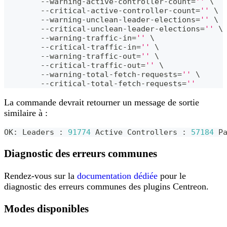
	--warning-active-controller-count
=
''
\
	--critical-active-controller-count
=
''
\
	--warning-unclean-leader-elections
=
''
\
	--critical-unclean-leader-elections
=
''
\
	--warning-traffic-in
=
''
\
	--critical-traffic-in
=
''
\
	--warning-traffic-out
=
''
\
	--critical-traffic-out
=
''
\
	--warning-total-fetch-requests
=
''
\
	--critical-total-fetch-requests
=
''
La commande devrait retourner un message de sortie
similaire à :
OK: Leaders 
:
91774
 Active Controllers 
:
57184
 P
Diagnostic des erreurs communes
Rendez-vous sur la
documentation dédiée
pour le
diagnostic des erreurs communes des plugins Centreon.
Modes disponibles