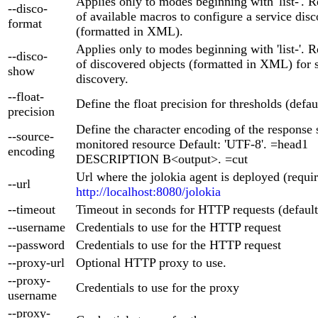
Applies only to modes beginning with 'list-'. Re
--disco-
of available macros to configure a service disc
format
(formatted in XML).
Applies only to modes beginning with 'list-'. Re
--disco-
of discovered objects (formatted in XML) for 
show
discovery.
--float-
Define the float precision for thresholds (defaul
precision
Define the character encoding of the response 
--source-
monitored resource Default: 'UTF-8'. =head1
encoding
DESCRIPTION B<output>. =cut
Url where the jolokia agent is deployed (requi
--url
http://localhost:8080/jolokia
--timeout
Timeout in seconds for HTTP requests (default
--username
Credentials to use for the HTTP request
--password
Credentials to use for the HTTP request
--proxy-url
Optional HTTP proxy to use.
--proxy-
Credentials to use for the proxy
username
--proxy-