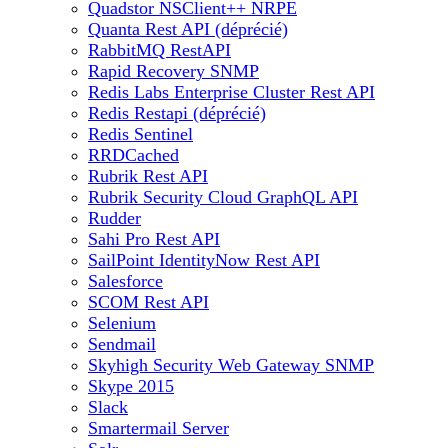
Quadstor NSClient++ NRPE
Quanta Rest API (déprécié)
RabbitMQ RestAPI
Rapid Recovery SNMP
Redis Labs Enterprise Cluster Rest API
Redis Restapi (déprécié)
Redis Sentinel
RRDCached
Rubrik Rest API
Rubrik Security Cloud GraphQL API
Rudder
Sahi Pro Rest API
SailPoint IdentityNow Rest API
Salesforce
SCOM Rest API
Selenium
Sendmail
Skyhigh Security Web Gateway SNMP
Skype 2015
Slack
Smartermail Server