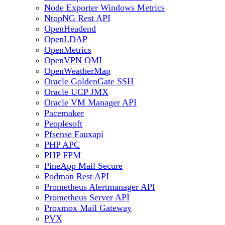
Node Exporter Windows Metrics
NtopNG Rest API
OpenHeadend
OpenLDAP
OpenMetrics
OpenVPN OMI
OpenWeatherMap
Oracle GoldenGate SSH
Oracle UCP JMX
Oracle VM Manager API
Pacemaker
Peoplesoft
Pfsense Fauxapi
PHP APC
PHP FPM
PineApp Mail Secure
Podman Rest API
Prometheus Alertmanager API
Prometheus Server API
Proxmox Mail Gateway
PVX