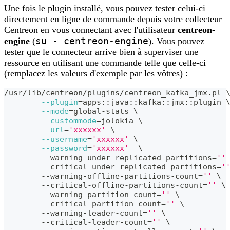
Une fois le plugin installé, vous pouvez tester celui-ci
directement en ligne de commande depuis votre collecteur
Centreon en vous connectant avec l'utilisateur
centreon-
su - centreon-engine
engine
(
). Vous pouvez
tester que le connecteur arrive bien à superviser une
ressource en utilisant une commande telle que celle-ci
(remplacez les valeurs d'exemple par les vôtres) :
/usr/lib/centreon/plugins/centreon_kafka_jmx.pl 
--plugin
=
apps::java::kafka::jmx::plugin 
--mode
=
global-stats 
\
--custommode
=
jolokia 
\
--url
=
'xxxxxx'
\
--username
=
'xxxxxx'
\
--password
=
'xxxxxx'
\
	--warning-under-replicated-partitions
=
''
	--critical-under-replicated-partitions
=
'
	--warning-offline-partitions-count
=
''
\
	--critical-offline-partitions-count
=
''
\
	--warning-partition-count
=
''
\
	--critical-partition-count
=
''
\
	--warning-leader-count
=
''
\
	--critical-leader-count
=
''
\