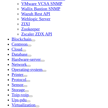
VMware VCSA SNMP
Wallix Bastion SNMP
Wazuh Rest API
Weblogic Server
ZIXI
Zookeeper
Zscaler ZDX API
Blockchain
Centreon
Cloud
Database
Hardware-server
Network
Operating-system
Printer
Protocol
Sensor
Storage
Toip-voip
Ups-pdu
Virtualization