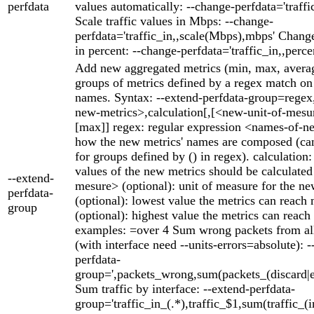
perfdata
values automatically: --change-perfdata='traffic
Scale traffic values in Mbps: --change-
perfdata='traffic_in,,scale(Mbps),mbps' Change
in percent: --change-perfdata='traffic_in,,perce
Add new aggregated metrics (min, max, averag
groups of metrics defined by a regex match on 
names. Syntax: --extend-perfdata-group=rege
new-metrics>,calculation[,[<new-unit-of-mesu
[max]] regex: regular expression <names-of-n
how the new metrics' names are composed (can
for groups defined by () in regex). calculation
values of the new metrics should be calculate
--extend-
mesure> (optional): unit of measure for the n
perfdata-
(optional): lowest value the metrics can reach
group
(optional): highest value the metrics can rea
examples: =over 4 Sum wrong packets from all
(with interface need --units-errors=absolute): -
perfdata-
group=',packets_wrong,sum(packets_(discard|er
Sum traffic by interface: --extend-perfdata-
group='traffic_in_(.*),traffic_$1,sum(traffic_(i