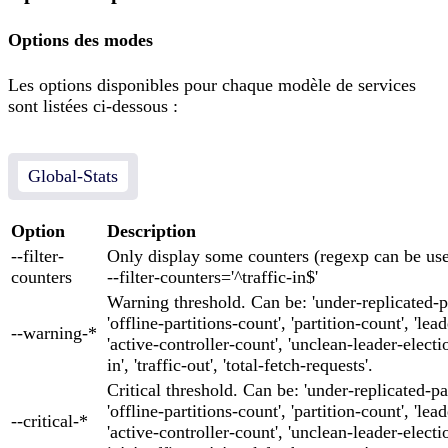
Options des modes
Les options disponibles pour chaque modèle de services
sont listées ci-dessous :
Global-Stats
Option
Description
--filter-
Only display some counters (regexp can be us
counters
--filter-counters='^traffic-in$'
Warning threshold. Can be: 'under-replicated-pa
'offline-partitions-count', 'partition-count', 'lea
--warning-*
'active-controller-count', 'unclean-leader-election
in', 'traffic-out', 'total-fetch-requests'.
Critical threshold. Can be: 'under-replicated-par
'offline-partitions-count', 'partition-count', 'lea
--critical-*
'active-controller-count', 'unclean-leader-election