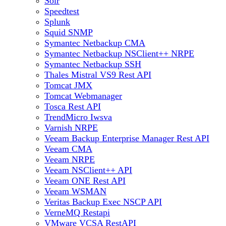
Solr
Speedtest
Splunk
Squid SNMP
Symantec Netbackup CMA
Symantec Netbackup NSClient++ NRPE
Symantec Netbackup SSH
Thales Mistral VS9 Rest API
Tomcat JMX
Tomcat Webmanager
Tosca Rest API
TrendMicro Iwsva
Varnish NRPE
Veeam Backup Enterprise Manager Rest API
Veeam CMA
Veeam NRPE
Veeam NSClient++ API
Veeam ONE Rest API
Veeam WSMAN
Veritas Backup Exec NSCP API
VerneMQ Restapi
VMware VCSA RestAPI