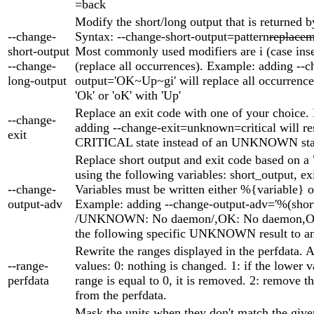
=back
Modify the short/long output that is returned b
--change-
Syntax: --change-short-output=pattern
replacem
short-output
Most commonly used modifiers are i (case inse
--change-
(replace all occurrences). Example: adding --c
long-output
output='OK~Up~gi' will replace all occurrences
'Ok' or 'oK' with 'Up'
Replace an exit code with one of your choice.
--change-
adding --change-exit=unknown=critical will res
exit
CRITICAL state instead of an UNKNOWN sta
Replace short output and exit code based on a 
using the following variables: short_output, ex
--change-
Variables must be written either %{variable} o
output-adv
Example: adding --change-output-adv='%(shor
/UNKNOWN: No daemon/,OK: No daemon,OK'
the following specific UNKNOWN result to an
Rewrite the ranges displayed in the perfdata. 
--range-
values: 0: nothing is changed. 1: if the lower v
perfdata
range is equal to 0, it is removed. 2: remove t
from the perfdata.
Mask the units when they don't match the give