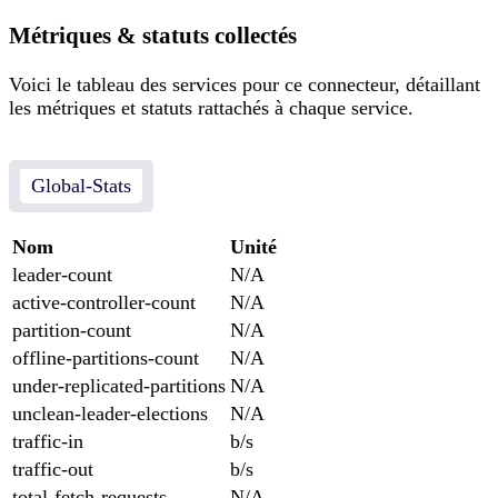
Métriques & statuts collectés
Voici le tableau des services pour ce connecteur, détaillant
les métriques et statuts rattachés à chaque service.
Global-Stats
Nom
Unité
leader-count
N/A
active-controller-count
N/A
partition-count
N/A
offline-partitions-count
N/A
under-replicated-partitions
N/A
unclean-leader-elections
N/A
traffic-in
b/s
traffic-out
b/s
total-fetch-requests
N/A