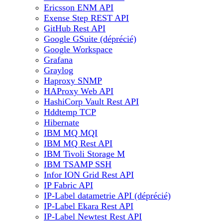
Ericsson ENM API
Exense Step REST API
GitHub Rest API
Google GSuite (déprécié)
Google Workspace
Grafana
Graylog
Haproxy SNMP
HAProxy Web API
HashiCorp Vault Rest API
Hddtemp TCP
Hibernate
IBM MQ MQI
IBM MQ Rest API
IBM Tivoli Storage M
IBM TSAMP SSH
Infor ION Grid Rest API
IP Fabric API
IP-Label datametrie API (déprécié)
IP-Label Ekara Rest API
IP-Label Newtest Rest API