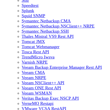
Solr
Speedtest
Splunk
Squid SNMP
Symantec Netbackup CMA
Symantec Netbackup NSClient++ NRPE
Symantec Netbackup SSH
Thales Mistral VS9 Rest API
Tomcat JMX
Tomcat Webmanager
Tosca Rest API
TrendMicro Iwsva
Varnish NRPE
Veeam Backup Enterprise Manager Rest API
Veeam CMA
Veeam NRPE
Veeam NSClient++ API
Veeam ONE Rest API
Veeam WSMAN
Veritas Backup Exec NSCP API
VerneMQ Restapi
VMware VCSA RestAPI