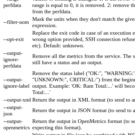
perfdata
range is equal to 0, it is removed. 2: remove t
from the perfdata.
Mask the units when they don't match the give
--filter-uom
expression.
Replace the exit code in case of an execution er
--opt-exit
wrong option provided, SSH connection refuse
etc). Default: unknown.
--output-
Remove all the metrics from the service. The s
ignore-
still have a status and an output.
perfdata
Remove the status label ("OK:", "WARNING:"
--output-
"UNKNOWN:", CRITICAL:") from the beginni
ignore-label
output. Example: 'OK: Ram Total:...' will be
Total:...'
--output-xml
Return the output in XML format (to send to
--output-
Return the output in JSON format (to send to
json
--output-
Return the output in OpenMetrics format (to se
openmetrics
expecting this format).
Write output in file (can be combined with 