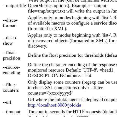
--output-file
OpenMetrics options). Example: --output-
file=/tmp/output.txt will write the output in /t
Applies only to modes beginning with 'list-'. Re
--disco-
of available macros to configure a service disc
format
(formatted in XML).
Applies only to modes beginning with 'list-'. Re
--disco-
of discovered objects (formatted in XML) for 
show
discovery.
--float-
Define the float precision for thresholds (defaul
precision
Define the character encoding of the response 
--source-
monitored resource Default: 'UTF-8'. =head1
encoding
DESCRIPTION B<output>. =cut
Only display some counters (regexp can be us
--filter-
to check SSL connections only : --filter-
counters
counters='^xxxx|yyyy$'
Url where the jolokia agent is deployed (requi
--url
http://localhost:8080/jolokia
--timeout
Timeout in seconds for HTTP requests (default