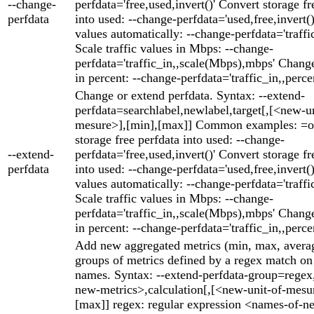
--change-
perfdata='free,used,invert()' Convert storage fr
perfdata
into used: --change-perfdata='used,free,invert()'
values automatically: --change-perfdata='traffic
Scale traffic values in Mbps: --change-
perfdata='traffic_in,,scale(Mbps),mbps' Change
in percent: --change-perfdata='traffic_in,,perce
Change or extend perfdata. Syntax: --extend-
perfdata=searchlabel,newlabel,target[,[<new-un
mesure>],[min],[max]] Common examples: =o
storage free perfdata into used: --change-
--extend-
perfdata='free,used,invert()' Convert storage fr
perfdata
into used: --change-perfdata='used,free,invert()'
values automatically: --change-perfdata='traffic
Scale traffic values in Mbps: --change-
perfdata='traffic_in,,scale(Mbps),mbps' Change
in percent: --change-perfdata='traffic_in,,perce
Add new aggregated metrics (min, max, averag
groups of metrics defined by a regex match on 
names. Syntax: --extend-perfdata-group=rege
new-metrics>,calculation[,[<new-unit-of-mesu
[max]] regex: regular expression <names-of-n