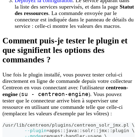
Déployez la configuration
. Le service apparaît dans
la liste des services supervisés, et dans la page
Statut
des ressources
. La commande envoyée par le
connecteur est indiquée dans le panneau de détails du
service : celle-ci montre les valeurs des macros.
Comment puis-je tester le plugin et
que signifient les options des
commandes ?
Une fois le plugin installé, vous pouvez tester celui-ci
directement en ligne de commande depuis votre collecteur
Centreon en vous connectant avec l'utilisateur
centreon-
su - centreon-engine
engine
(
). Vous pouvez
tester que le connecteur arrive bien à superviser une
ressource en utilisant une commande telle que celle-ci
(remplacez les valeurs d'exemple par les vôtres) :
/usr/lib/centreon/plugins/centreon_solr_jmx.pl 
\
--plugin
=
apps::java::solr::jmx::plugin 
\
--mode
=
request-handler-usage 
\