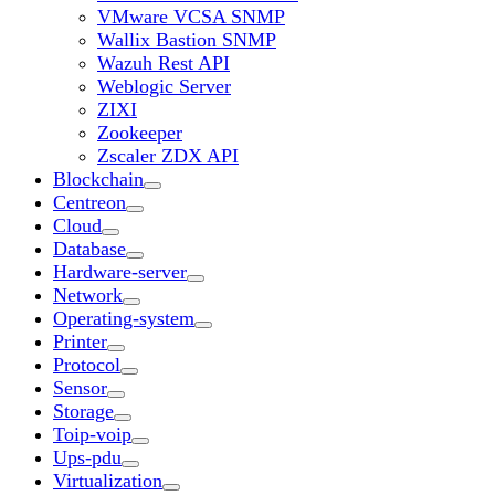
VMware VCSA SNMP
Wallix Bastion SNMP
Wazuh Rest API
Weblogic Server
ZIXI
Zookeeper
Zscaler ZDX API
Blockchain
Centreon
Cloud
Database
Hardware-server
Network
Operating-system
Printer
Protocol
Sensor
Storage
Toip-voip
Ups-pdu
Virtualization