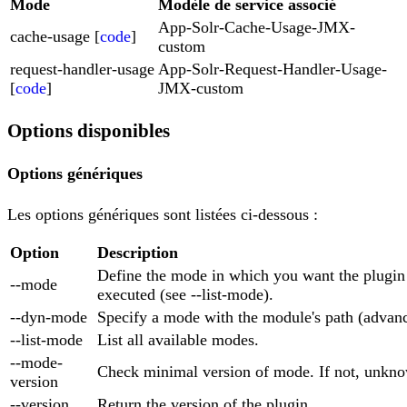
Mode
Modèle de service associé
App-Solr-Cache-Usage-JMX-
cache-usage [
code
]
custom
request-handler-usage
App-Solr-Request-Handler-Usage-
[
code
]
JMX-custom
Options disponibles
Options génériques
Les options génériques sont listées ci-dessous :
Option
Description
Define the mode in which you want the plugin
--mode
executed (see --list-mode).
--dyn-mode
Specify a mode with the module's path (advan
--list-mode
List all available modes.
--mode-
Check minimal version of mode. If not, unkno
version
--version
Return the version of the plugin.