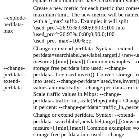
equals 0 and that don't have a maximum value
Create a new metric for each metric that come
maximum limit. The new metric will be named 
--explode-
with a '_max' suffix. Example: it will split
perfdata-
'used_prct'=26.93%;0:80;0:90;0;100 into
max
'used_prct'=26.93%;0:80;0:90;0;100
'used_prct_max'=100%;;;;
Change or extend perfdata. Syntax: --extend-
perfdata=searchlabel,newlabel,target[,[<new-un
mesure>],[min],[max]] Common examples: =o
--change-
storage free perfdata into used: --change-
perfdata --
perfdata='free,used,invert()' Convert storage fr
extend-
into used: --change-perfdata='used,free,invert()'
perfdata
values automatically: --change-perfdata='traffic
Scale traffic values in Mbps: --change-
perfdata='traffic_in,,scale(Mbps),mbps' Change
in percent: --change-perfdata='traffic_in,,perce
Change or extend perfdata. Syntax: --extend-
perfdata=searchlabel,newlabel,target[,[<new-un
mesure>],[min],[max]] Common examples: =o
storage free perfdata into used: --change-