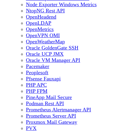
Node Exporter Windows Metrics
NtopNG Rest API
OpenHeadend
OpenLDAP
OpenMetrics
OpenVPN OMI
OpenWeatherMap
Oracle GoldenGate SSH
Oracle UCP JMX
Oracle VM Manager API
Pacemaker
Peoplesoft
Pfsense Fauxapi
PHP APC
PHP FPM
PineApp Mail Secure
Podman Rest API
Prometheus Alertmanager API
Prometheus Server API
Proxmox Mail Gateway
PVX