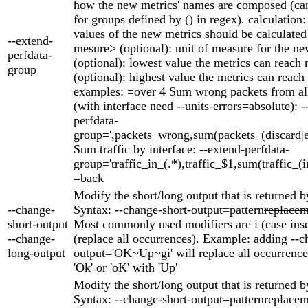
how the new metrics' names are composed (can
for groups defined by () in regex). calculation
values of the new metrics should be calculate
--extend-
mesure> (optional): unit of measure for the n
perfdata-
(optional): lowest value the metrics can reach
group
(optional): highest value the metrics can rea
examples: =over 4 Sum wrong packets from all
(with interface need --units-errors=absolute): -
perfdata-
group=',packets_wrong,sum(packets_(discard|er
Sum traffic by interface: --extend-perfdata-
group='traffic_in_(.*),traffic_$1,sum(traffic_(i
=back
Modify the short/long output that is returned b
--change-
Syntax: --change-short-output=pattern
replacem
short-output
Most commonly used modifiers are i (case inse
--change-
(replace all occurrences). Example: adding --c
long-output
output='OK~Up~gi' will replace all occurrences
'Ok' or 'oK' with 'Up'
Modify the short/long output that is returned b
Syntax: --change-short-output=pattern
replacem