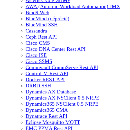
Asterisk VoIP SNMP
AWA (Automic Workload Automation) JMX
Bind9 Web
BlueMind (déprécié)
BlueMind SSH
Cassandra
Ceph Rest API
Cisco CMS
Cisco DNA Center Rest API
Cisco ISE
Cisco SSMS
Commvault CommServe Rest API
Control-M Rest API
Docker REST API
DRBD SSH
Dynamics AX Database
Dynamics AX NSClient 0.5 NRPE
Dynamics365 NSClient 0.5 NRPE
Dynamics365 CMA
Dynatrace Rest API
Eclipse Mosquitto MQTT
EMC PPMA Rest API