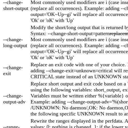
--change-
Most commonly used modifiers are i (case inse
short-output
(replace all occurrences). Example: adding --c
output='OK~Up~gi' will replace all occurrences
'Ok' or 'oK' with 'Up'
Modify the short/long output that is returned b
Syntax: --change-short-output=pattern
replacem
--change-
Most commonly used modifiers are i (case inse
long-output
(replace all occurrences). Example: adding --c
output='OK~Up~gi' will replace all occurrences
'Ok' or 'oK' with 'Up'
Replace an exit code with one of your choice.
--change-
adding --change-exit=unknown=critical will res
exit
CRITICAL state instead of an UNKNOWN sta
Replace short output and exit code based on a 
using the following variables: short_output, ex
--change-
Variables must be written either %{variable} o
output-adv
Example: adding --change-output-adv='%(shor
/UNKNOWN: No daemon/,OK: No daemon,OK'
the following specific UNKNOWN result to an
Rewrite the ranges displayed in the perfdata. 
--range-
values: 0: nothing is changed. 1: if the lower v