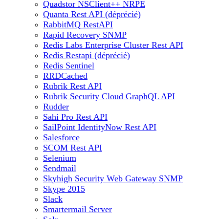
Quadstor NSClient++ NRPE
Quanta Rest API (déprécié)
RabbitMQ RestAPI
Rapid Recovery SNMP
Redis Labs Enterprise Cluster Rest API
Redis Restapi (déprécié)
Redis Sentinel
RRDCached
Rubrik Rest API
Rubrik Security Cloud GraphQL API
Rudder
Sahi Pro Rest API
SailPoint IdentityNow Rest API
Salesforce
SCOM Rest API
Selenium
Sendmail
Skyhigh Security Web Gateway SNMP
Skype 2015
Slack
Smartermail Server