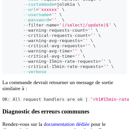
--custommode
=
jolokia 
\
--url
=
'xxxxxx'
\
--username
=
''
\
--password
=
''
\
	--filter-name
=
'(/select|/update)$'
\
	--warning-requests-count
=
''
\
	--critical-requests-count
=
''
\
	--warning-avg-requests
=
''
\
	--critical-avg-requests
=
''
\
	--warning-avg-time
=
''
\
	--critical-avg-time
=
''
\
	--warning-15min-rate-requests
=
''
\
	--critical-15min-rate-requests
=
''
\
--verbose
La commande devrait retourner un message de sortie
similaire à :
OK: All request handlers are ok 
|
'rh1#15min-rat
Diagnostic des erreurs communes
Rendez-vous sur la
documentation dédiée
pour le