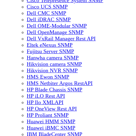
Cisco Telepresence System SNMP
Cisco UCS SNMP
Dell CMC SNMP
Dell iDRAC SNMP
Dell OME-Modular SNMP
Dell OpenManage SNMP
Dell VxRail Manager Rest API
Eltek eNexus SNMP
Fujitsu Server SNMP
Hanwha camera SNMP
Hikvision camera SNMP
Hikvision NVR SNMP
HMS Ewon SNMP
HMS Netbiter Argos RestAPI
HP Blade Chassis SNMP
HP iLO Rest API
HP Ilo XMLAPI
HP OneView Rest API
HP Proliant SNMP
Huawei HMM SNMP
Huawei iBMC SNMP
IBM BladeCenter SNMP