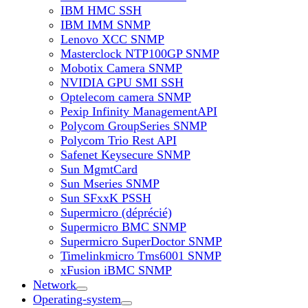
IBM HMC SSH
IBM IMM SNMP
Lenovo XCC SNMP
Masterclock NTP100GP SNMP
Mobotix Camera SNMP
NVIDIA GPU SMI SSH
Optelecom camera SNMP
Pexip Infinity ManagementAPI
Polycom GroupSeries SNMP
Polycom Trio Rest API
Safenet Keysecure SNMP
Sun MgmtCard
Sun Mseries SNMP
Sun SFxxK PSSH
Supermicro (déprécié)
Supermicro BMC SNMP
Supermicro SuperDoctor SNMP
Timelinkmicro Tms6001 SNMP
xFusion iBMC SNMP
Network
Operating-system