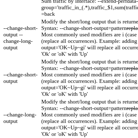
Sum traffic by interface: --extend-perfdata-
group='traffic_in_(.*),traffic_$1,sum(traffi
=back
Modify the short/long output that is return
--change-short-
Syntax: --change-short-output=pattern
repl
output --
Most commonly used modifiers are i (case 
change-long-
(replace all occurrences). Example: adding
output
output='OK~Up~gi' will replace all occurren
'Ok' or 'oK' with 'Up'
Modify the short/long output that is return
Syntax: --change-short-output=pattern
repl
--change-short-
Most commonly used modifiers are i (case 
output
(replace all occurrences). Example: adding
output='OK~Up~gi' will replace all occurren
'Ok' or 'oK' with 'Up'
Modify the short/long output that is return
Syntax: --change-short-output=pattern
repl
--change-long-
Most commonly used modifiers are i (case 
output
(replace all occurrences). Example: adding
output='OK~Up~gi' will replace all occurren
'Ok' or 'oK' with 'Up'