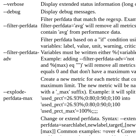
--verbose
Display extended status information (long 
--debug
Display debug messages.
Filter perfdata that match the regexp. Exam
--filter-perfdata
filter-perfdata='avg' will remove all metric
contain 'avg' from performance data.
Filter perfdata based on a "if" condition us
variables: label, value, unit, warning, criti
--filter-perfdata-
Variables must be written either %{variabl
adv
Example: adding --filter-perfdata-adv='not
and %(max) eq "")' will remove all metric
equals 0 and that don't have a maximum va
Create a new metric for each metric that c
maximum limit. The new metric will be na
--explode-
with a '_max' suffix). Example: it will split
perfdata-max
'used_prct'=26.93%;0:80;0:90;0;100 into
'used_prct'=26.93%;0:80;0:90;0;100
'used_prct_max'=100%;;;;
Change or extend perfdata. Syntax: --exten
perfdata=searchlabel,newlabel,target[,[ne
[max]] Common examples: =over 4 Convert