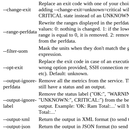
Replace an exit code with one of your cho
--change-exit
adding --change-exit=unknown=critical will
CRITICAL state instead of an UNKNOWN 
Rewrite the ranges displayed in the perfda
values: 0: nothing is changed. 1: if the low
--range-perfdata
range is equal to 0, it is removed. 2: remov
from the perfdata.
Mask the units when they don't match the 
--filter-uom
expression.
Replace the exit code in case of an executio
--opt-exit
wrong option provided, SSH connection ref
etc). Default: unknown.
--output-ignore-
Remove all the metrics from the service. T
perfdata
still have a status and an output.
Remove the status label ("OK:", "WARNI
--output-ignore-
"UNKNOWN:", CRITICAL:") from the beg
label
output. Example: 'OK: Ram Total:...' will
Total:...'
--output-xml
Return the output in XML format (to send
--output-json
Return the output in JSON format (to send