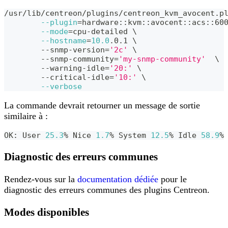
/usr/lib/centreon/plugins/centreon_kvm_avocent.p
--plugin
=
hardware::kvm::avocent::acs::60
--mode
=
cpu-detailed 
\
--hostname
=
10.0
.0.1 
\
	--snmp-version
=
'2c'
\
	--snmp-community
=
'my-snmp-community'
\
	--warning-idle
=
'20:'
\
	--critical-idle
=
'10:'
\
--verbose
La commande devrait retourner un message de sortie
similaire à :
OK: User 
25.3
% Nice 
1.7
% System 
12.5
% Idle 
58.9
%
Diagnostic des erreurs communes
Rendez-vous sur la
documentation dédiée
pour le
diagnostic des erreurs communes des plugins Centreon.
Modes disponibles