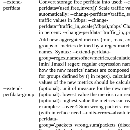
--extend-
Convert storage free perfdata into used: --
perfdata
perfdata='used,free,invert()' Scale traffic v
automatically: --change-perfdata='traffic,,s
traffic values in Mbps: --change-
perfdata='traffic_in,,scale(Mbps),mbps' Cha
in percent: --change-perfdata='traffic_in,,p
Add new aggregated metrics (min, max, av
groups of metrics defined by a regex match
names. Syntax: --extend-perfdata-
group=regex,namesofnewmetrics,calculati
[min],[max]] regex: regular expression na
how the new metrics' names are composed (
for groups defined by () in regex). calcula
values of the new metrics should be calc
--extend-
(optional): unit of measure for the new me
perfdata-group
(optional): lowest value the metrics can r
(optional): highest value the metrics can
examples: =over 4 Sum wrong packets from 
(with interface need --units-errors=absolute
perfdata-
group=',packets_wrong,sum(packets_(discard