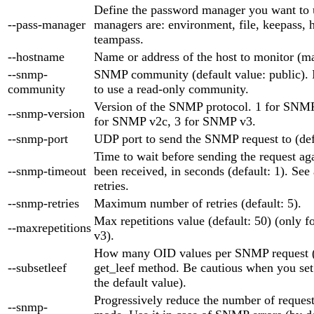
Define the password manager you want to 
--pass-manager
managers are: environment, file, keepass, 
teampass.
--hostname
Name or address of the host to monitor (m
--snmp-
SNMP community (default value: public). 
community
to use a read-only community.
Version of the SNMP protocol. 1 for SNMP 
--snmp-version
for SNMP v2c, 3 for SNMP v3.
--snmp-port
UDP port to send the SNMP request to (def
Time to wait before sending the request aga
--snmp-timeout
been received, in seconds (default: 1). See
retries.
--snmp-retries
Maximum number of retries (default: 5).
Max repetitions value (default: 50) (only
--maxrepetitions
v3).
How many OID values per SNMP request (d
--subsetleef
get_leef method. Be cautious when you set i
the default value).
Progressively reduce the number of reques
--snmp-