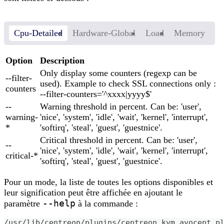
Cpu-Detailed
Hardware-Global
Load
Memory
Option
Description
Only display some counters (regexp can be
--filter-
used). Example to check SSL connections only :
counters
--filter-counters='^xxxx|yyyy$'
--
Warning threshold in percent. Can be: 'user',
warning-
'nice', 'system', 'idle', 'wait', 'kernel', 'interrupt',
*
'softirq', 'steal', 'guest', 'guestnice'.
Critical threshold in percent. Can be: 'user',
--
'nice', 'system', 'idle', 'wait', 'kernel', 'interrupt',
critical-*
'softirq', 'steal', 'guest', 'guestnice'.
Pour un mode, la liste de toutes les options disponibles et
leur signification peut être affichée en ajoutant le
--help
paramètre
à la commande :
/usr/lib/centreon/plugins/centreon_kvm_avocent.p