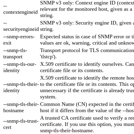
SNMP v3 only: Context engine ID (context
--
relevant for the monitored host, given as 
contextengineid
string.
--
SNMP v3 only: Security engine ID, given 
securityengineid
string.
--snmp-errors-
Expected status in case of SNMP error or t
exit
values are ok, warning, critical and unknow
--snmp-tls-
Transport protocol for TLS communication (
transport
'tlstcp').
--snmp-tls-our-
X.509 certificate to identify ourselves. Can
identity
certificate file or its contents.
X.509 certificate to identify the remote ho
--snmp-tls-their-
to the certificate file or its contents. This o
identity
unnecessary if the certificate is already tr
system.
--snmp-tls-their-
Common Name (CN) expected in the certifi
hostname
host if it differs from the value of the --h
A trusted CA certificate used to verify a re
--snmp-tls-trust-
certificate. If you use this option, you must
cert
snmp-tls-their-hostname.