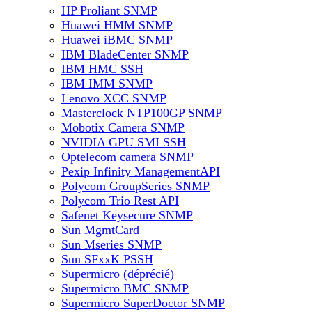
HP Proliant SNMP
Huawei HMM SNMP
Huawei iBMC SNMP
IBM BladeCenter SNMP
IBM HMC SSH
IBM IMM SNMP
Lenovo XCC SNMP
Masterclock NTP100GP SNMP
Mobotix Camera SNMP
NVIDIA GPU SMI SSH
Optelecom camera SNMP
Pexip Infinity ManagementAPI
Polycom GroupSeries SNMP
Polycom Trio Rest API
Safenet Keysecure SNMP
Sun MgmtCard
Sun Mseries SNMP
Sun SFxxK PSSH
Supermicro (déprécié)
Supermicro BMC SNMP
Supermicro SuperDoctor SNMP