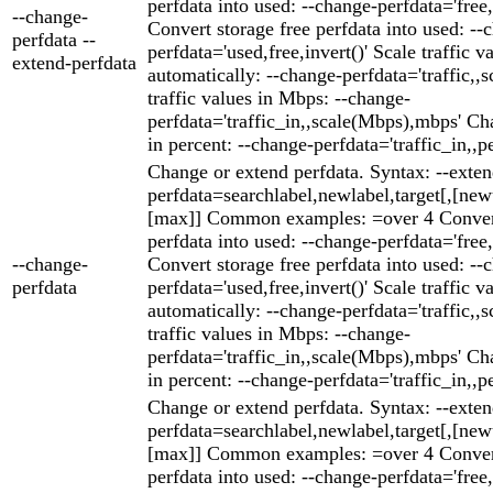
perfdata into used: --change-perfdata='free,
--change-
Convert storage free perfdata into used: --
perfdata --
perfdata='used,free,invert()' Scale traffic v
extend-perfdata
automatically: --change-perfdata='traffic,,s
traffic values in Mbps: --change-
perfdata='traffic_in,,scale(Mbps),mbps' Cha
in percent: --change-perfdata='traffic_in,,p
Change or extend perfdata. Syntax: --exten
perfdata=searchlabel,newlabel,target[,[ne
[max]] Common examples: =over 4 Convert
perfdata into used: --change-perfdata='free,
--change-
Convert storage free perfdata into used: --
perfdata
perfdata='used,free,invert()' Scale traffic v
automatically: --change-perfdata='traffic,,s
traffic values in Mbps: --change-
perfdata='traffic_in,,scale(Mbps),mbps' Cha
in percent: --change-perfdata='traffic_in,,p
Change or extend perfdata. Syntax: --exten
perfdata=searchlabel,newlabel,target[,[ne
[max]] Common examples: =over 4 Convert
perfdata into used: --change-perfdata='free,