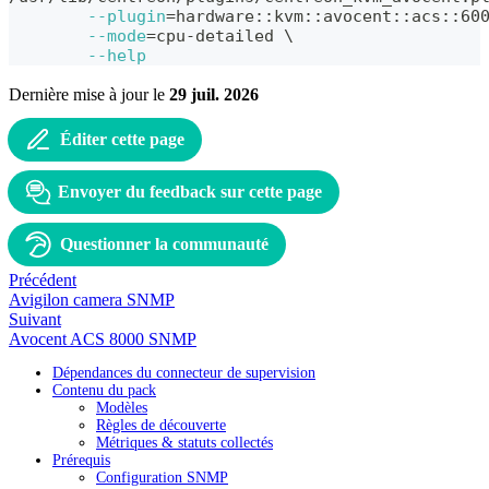
--plugin
=
hardware::kvm::avocent::acs::60
--mode
=
cpu-detailed 
\
--help
Dernière mise à jour
le
29 juil. 2026
Éditer cette page
Envoyer du feedback sur cette page
Questionner la communauté
Précédent
Avigilon camera SNMP
Suivant
Avocent ACS 8000 SNMP
Dépendances du connecteur de supervision
Contenu du pack
Modèles
Règles de découverte
Métriques & statuts collectés
Prérequis
Configuration SNMP