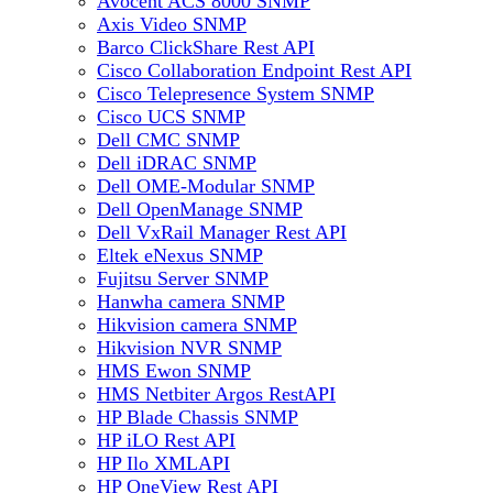
Avocent ACS 8000 SNMP
Axis Video SNMP
Barco ClickShare Rest API
Cisco Collaboration Endpoint Rest API
Cisco Telepresence System SNMP
Cisco UCS SNMP
Dell CMC SNMP
Dell iDRAC SNMP
Dell OME-Modular SNMP
Dell OpenManage SNMP
Dell VxRail Manager Rest API
Eltek eNexus SNMP
Fujitsu Server SNMP
Hanwha camera SNMP
Hikvision camera SNMP
Hikvision NVR SNMP
HMS Ewon SNMP
HMS Netbiter Argos RestAPI
HP Blade Chassis SNMP
HP iLO Rest API
HP Ilo XMLAPI
HP OneView Rest API