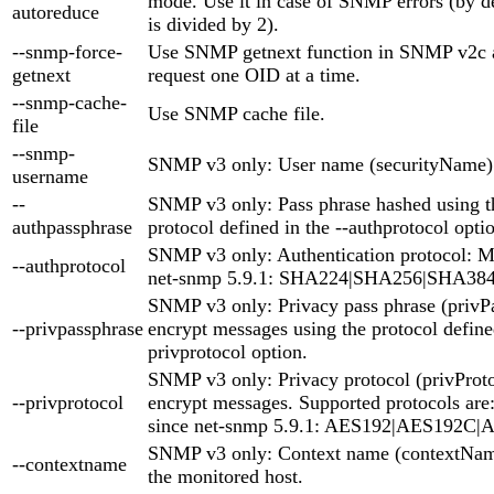
mode. Use it in case of SNMP errors (by d
autoreduce
is divided by 2).
--snmp-force-
Use SNMP getnext function in SNMP v2c a
getnext
request one OID at a time.
--snmp-cache-
Use SNMP cache file.
file
--snmp-
SNMP v3 only: User name (securityName)
username
--
SNMP v3 only: Pass phrase hashed using th
authpassphrase
protocol defined in the --authprotocol opti
SNMP v3 only: Authentication protocol:
--authprotocol
net-snmp 5.9.1: SHA224|SHA256|SHA38
SNMP v3 only: Privacy pass phrase (privP
--privpassphrase
encrypt messages using the protocol defined
privprotocol option.
SNMP v3 only: Privacy protocol (privProto
--privprotocol
encrypt messages. Supported protocols ar
since net-snmp 5.9.1: AES192|AES192C
SNMP v3 only: Context name (contextName)
--contextname
the monitored host.