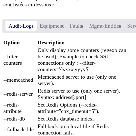
sont listées ci-dessous :
Audit-Logs
Equipment
Faults
Mgmt-Entities
Ser
Option
Description
Only display some counters (regexp can
--filter-
be used). Example to check SSL
counters
connections only : --filter-
counters='^xxxx|yyyy$'
Memcached server to use (only one
--memcached
server).
Redis server to use (only one server).
--redis-server
Syntax: address[
:port
]
--redis-
Set Redis Options (--redis-
attribute
attribute="cnx_timeout=5").
--redis-db
Set Redis database index.
Fall back on a local file if Redis
--failback-file
connection fails.