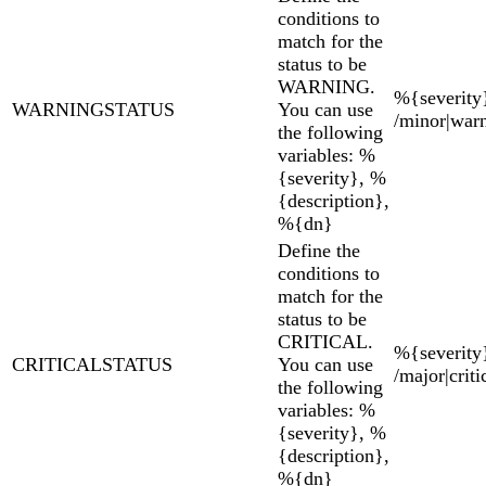
conditions to
match for the
status to be
WARNING.
%{severity
WARNINGSTATUS
You can use
/minor|war
the following
variables: %
{severity}, %
{description},
%{dn}
Define the
conditions to
match for the
status to be
CRITICAL.
%{severity
CRITICALSTATUS
You can use
/major|criti
the following
variables: %
{severity}, %
{description},
%{dn}