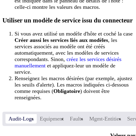
est indiquée dans le panneau de détails de l'hôte :
celle-ci montre les valeurs des macros.
Utiliser un modèle de service issu du connecteur
Si vous avez utilisé un modèle d'hôte et coché la case
Créer aussi les services liés aux modèles
, les
services associés au modèle ont été créés
automatiquement, avec les modèles de services
correspondants. Sinon,
créez les services désirés
manuellement
et appliquez-leur un modèle de
service.
Renseignez les macros désirées (par exemple, ajustez
les seuils d'alerte). Les macros indiquées ci-dessous
comme requises (
Obligatoire
) doivent être
renseignées.
Audit-Logs
Equipment
Faults
Mgmt-Entities
Ser
Valeur par