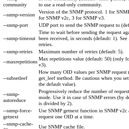
community
to use a read-only community.
Version of the SNMP protocol. 1 for SNMP 
--snmp-version
for SNMP v2c, 3 for SNMP v3.
--snmp-port
UDP port to send the SNMP request to (def
Time to wait before sending the request aga
--snmp-timeout
been received, in seconds (default: 1). See
retries.
--snmp-retries
Maximum number of retries (default: 5).
Max repetitions value (default: 50) (only
--maxrepetitions
v3).
How many OID values per SNMP request (d
--subsetleef
get_leef method. Be cautious when you set i
the default value).
Progressively reduce the number of reques
--snmp-
mode. Use it in case of SNMP errors (by d
autoreduce
is divided by 2).
--snmp-force-
Use SNMP getnext function in SNMP v2c a
getnext
request one OID at a time.
--snmp-cache-
Use SNMP cache file.