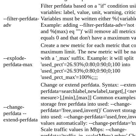
Filter perfdata based on a "if" condition us
variables: label, value, unit, warning, criti
--filter-perfdata-
Variables must be written either %{variabl
adv
Example: adding --filter-perfdata-adv='not
and %(max) eq "")' will remove all metric
equals 0 and that don't have a maximum va
Create a new metric for each metric that c
maximum limit. The new metric will be na
--explode-
with a '_max' suffix. Example: it will split
perfdata-max
'used_prct'=26.93%;0:80;0:90;0;100 into
'used_prct'=26.93%;0:80;0:90;0;100
'used_prct_max'=100%;;;;
Change or extend perfdata. Syntax: --exten
perfdata=searchlabel,newlabel,target[,[<ne
mesure>],[min],[max]] Common examples:
storage free perfdata into used: --change-
--change-
perfdata='free,used,invert()' Convert storag
perfdata --
into used: --change-perfdata='used,free,inver
extend-perfdata
values automatically: --change-perfdata='tra
Scale traffic values in Mbps: --change-
perfdata='traffic_in,,scale(Mbps),mbps' Cha