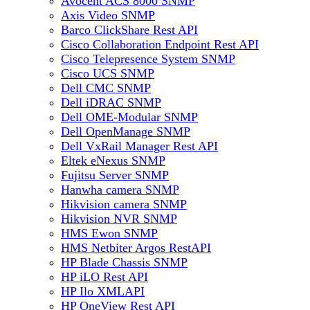
Avocent ACS 8000 SNMP
Axis Video SNMP
Barco ClickShare Rest API
Cisco Collaboration Endpoint Rest API
Cisco Telepresence System SNMP
Cisco UCS SNMP
Dell CMC SNMP
Dell iDRAC SNMP
Dell OME-Modular SNMP
Dell OpenManage SNMP
Dell VxRail Manager Rest API
Eltek eNexus SNMP
Fujitsu Server SNMP
Hanwha camera SNMP
Hikvision camera SNMP
Hikvision NVR SNMP
HMS Ewon SNMP
HMS Netbiter Argos RestAPI
HP Blade Chassis SNMP
HP iLO Rest API
HP Ilo XMLAPI
HP OneView Rest API