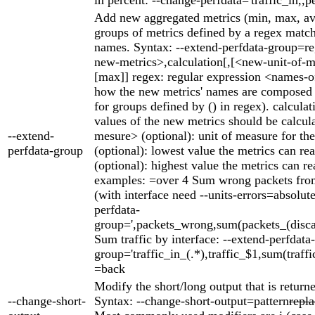
Add new aggregated metrics (min, max, av
groups of metrics defined by a regex match
names. Syntax: --extend-perfdata-group=r
new-metrics>,calculation[,[<new-unit-of-m
[max]] regex: regular expression <names-
how the new metrics' names are composed (
for groups defined by () in regex). calcula
values of the new metrics should be calcul
--extend-
mesure> (optional): unit of measure for th
perfdata-group
(optional): lowest value the metrics can r
(optional): highest value the metrics can
examples: =over 4 Sum wrong packets from 
(with interface need --units-errors=absolute
perfdata-
group=',packets_wrong,sum(packets_(discard
Sum traffic by interface: --extend-perfdata-
group='traffic_in_(.*),traffic_$1,sum(traffi
=back
Modify the short/long output that is return
--change-short-
Syntax: --change-short-output=pattern
repl