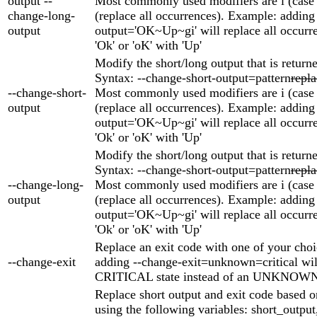
output --
Most commonly used modifiers are i (case 
change-long-
(replace all occurrences). Example: adding
output
output='OK~Up~gi' will replace all occurren
'Ok' or 'oK' with 'Up'
Modify the short/long output that is return
Syntax: --change-short-output=pattern
repl
--change-short-
Most commonly used modifiers are i (case 
output
(replace all occurrences). Example: adding
output='OK~Up~gi' will replace all occurren
'Ok' or 'oK' with 'Up'
Modify the short/long output that is return
Syntax: --change-short-output=pattern
repl
--change-long-
Most commonly used modifiers are i (case 
output
(replace all occurrences). Example: adding
output='OK~Up~gi' will replace all occurren
'Ok' or 'oK' with 'Up'
Replace an exit code with one of your cho
--change-exit
adding --change-exit=unknown=critical will
CRITICAL state instead of an UNKNOWN 
Replace short output and exit code based on
using the following variables: short_output