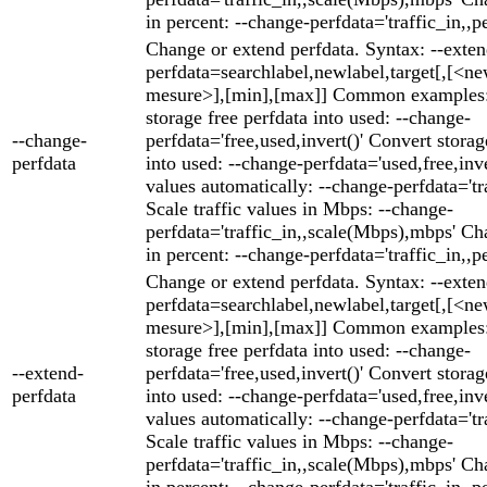
in percent: --change-perfdata='traffic_in,,p
Change or extend perfdata. Syntax: --exten
perfdata=searchlabel,newlabel,target[,[<ne
mesure>],[min],[max]] Common examples:
storage free perfdata into used: --change-
--change-
perfdata='free,used,invert()' Convert storag
perfdata
into used: --change-perfdata='used,free,inver
values automatically: --change-perfdata='tra
Scale traffic values in Mbps: --change-
perfdata='traffic_in,,scale(Mbps),mbps' Cha
in percent: --change-perfdata='traffic_in,,p
Change or extend perfdata. Syntax: --exten
perfdata=searchlabel,newlabel,target[,[<ne
mesure>],[min],[max]] Common examples:
storage free perfdata into used: --change-
--extend-
perfdata='free,used,invert()' Convert storag
perfdata
into used: --change-perfdata='used,free,inver
values automatically: --change-perfdata='tra
Scale traffic values in Mbps: --change-
perfdata='traffic_in,,scale(Mbps),mbps' Cha
in percent: --change-perfdata='traffic_in,,p