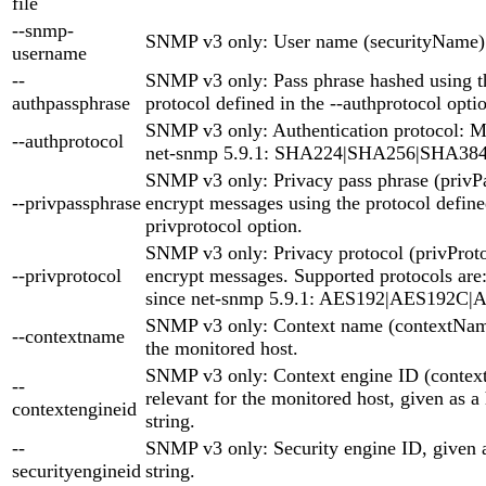
file
--snmp-
SNMP v3 only: User name (securityName)
username
--
SNMP v3 only: Pass phrase hashed using th
authpassphrase
protocol defined in the --authprotocol opti
SNMP v3 only: Authentication protocol:
--authprotocol
net-snmp 5.9.1: SHA224|SHA256|SHA38
SNMP v3 only: Privacy pass phrase (privP
--privpassphrase
encrypt messages using the protocol defined
privprotocol option.
SNMP v3 only: Privacy protocol (privProto
--privprotocol
encrypt messages. Supported protocols ar
since net-snmp 5.9.1: AES192|AES192C
SNMP v3 only: Context name (contextName)
--contextname
the monitored host.
SNMP v3 only: Context engine ID (context
--
relevant for the monitored host, given as 
contextengineid
string.
--
SNMP v3 only: Security engine ID, given 
securityengineid
string.