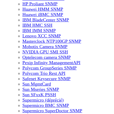
HP Proliant SNMP
Huawei HMM SNMP
Huawei iBMC SNMP
IBM BladeCenter SNMP
IBM HMC SSH
IBM IMM SNMP
Lenovo XCC SNMP
Masterclock NTP100GP SNMP
Mobotix Camera SNMP
NVIDIA GPU SMI SSH
Optelecom camera SNMP
Pexip Infinity ManagementAPI
Polycom GroupSeries SNMP
Polycom Trio Rest API
Safenet Keysecure SNMP
Sun MgmtCard
Sun Mseries SNMP
Sun SFxxK PSSH
Supermicro (déprécié)
Supermicro BMC SNMP
Supermicro SuperDoctor SNMP