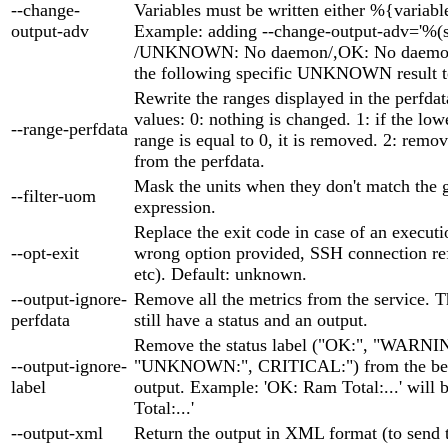
--change-
Variables must be written either %{variabl
output-adv
Example: adding --change-output-adv='%(
/UNKNOWN: No daemon/,OK: No daemon,
the following specific UNKNOWN result t
Rewrite the ranges displayed in the perfda
values: 0: nothing is changed. 1: if the low
--range-perfdata
range is equal to 0, it is removed. 2: remov
from the perfdata.
Mask the units when they don't match the 
--filter-uom
expression.
Replace the exit code in case of an executio
--opt-exit
wrong option provided, SSH connection ref
etc). Default: unknown.
--output-ignore-
Remove all the metrics from the service. T
perfdata
still have a status and an output.
Remove the status label ("OK:", "WARNI
--output-ignore-
"UNKNOWN:", CRITICAL:") from the beg
label
output. Example: 'OK: Ram Total:...' will
Total:...'
--output-xml
Return the output in XML format (to send