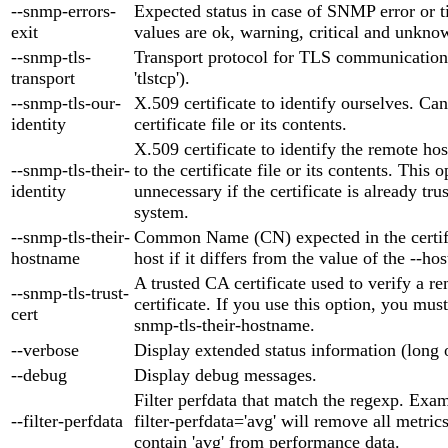
--snmp-errors-
Expected status in case of SNMP error or t
exit
values are ok, warning, critical and unknow
--snmp-tls-
Transport protocol for TLS communication (
transport
'tlstcp').
--snmp-tls-our-
X.509 certificate to identify ourselves. Can
identity
certificate file or its contents.
X.509 certificate to identify the remote ho
--snmp-tls-their-
to the certificate file or its contents. This o
identity
unnecessary if the certificate is already tr
system.
--snmp-tls-their-
Common Name (CN) expected in the certifi
hostname
host if it differs from the value of the --h
A trusted CA certificate used to verify a re
--snmp-tls-trust-
certificate. If you use this option, you must
cert
snmp-tls-their-hostname.
--verbose
Display extended status information (long 
--debug
Display debug messages.
Filter perfdata that match the regexp. Exam
--filter-perfdata
filter-perfdata='avg' will remove all metric
contain 'avg' from performance data.