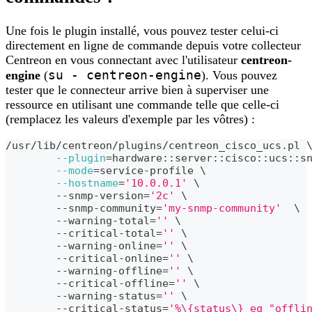
Une fois le plugin installé, vous pouvez tester celui-ci
directement en ligne de commande depuis votre collecteur
Centreon en vous connectant avec l'utilisateur
centreon-
su - centreon-engine
engine
(
). Vous pouvez
tester que le connecteur arrive bien à superviser une
ressource en utilisant une commande telle que celle-ci
(remplacez les valeurs d'exemple par les vôtres) :
/usr/lib/centreon/plugins/centreon_cisco_ucs.pl 
--plugin
=
hardware::server::cisco::ucs::s
--mode
=
service-profile 
\
--hostname
=
'10.0.0.1'
\
	--snmp-version
=
'2c'
\
	--snmp-community
=
'my-snmp-community'
\
	--warning-total
=
''
\
	--critical-total
=
''
\
	--warning-online
=
''
\
	--critical-online
=
''
\
	--warning-offline
=
''
\
	--critical-offline
=
''
\
	--warning-status
=
''
\
	--critical-status
=
'%\{status\} eq "offli