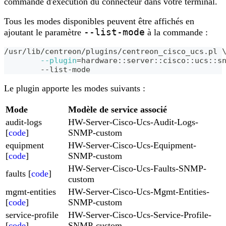
commande d'exécution du connecteur dans votre terminal.
Tous les modes disponibles peuvent être affichés en
--list-mode
ajoutant le paramètre
à la commande :
/usr/lib/centreon/plugins/centreon_cisco_ucs.pl 
--plugin
=
hardware::server::cisco::ucs::s
	--list-mode
Le plugin apporte les modes suivants :
Mode
Modèle de service associé
audit-logs
HW-Server-Cisco-Ucs-Audit-Logs-
[
code
]
SNMP-custom
equipment
HW-Server-Cisco-Ucs-Equipment-
[
code
]
SNMP-custom
HW-Server-Cisco-Ucs-Faults-SNMP-
faults [
code
]
custom
mgmt-entities
HW-Server-Cisco-Ucs-Mgmt-Entities-
[
code
]
SNMP-custom
service-profile
HW-Server-Cisco-Ucs-Service-Profile-
[
code
]
SNMP-custom