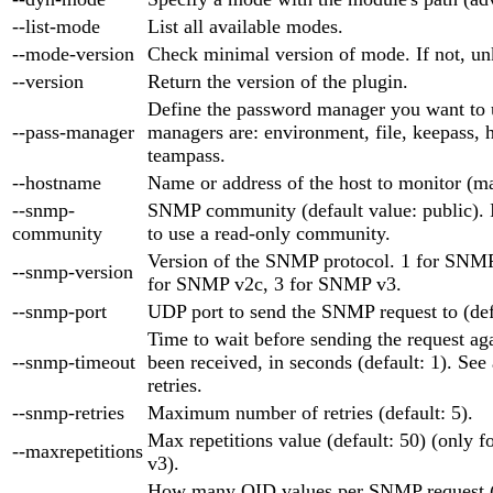
--list-mode
List all available modes.
--mode-version
Check minimal version of mode. If not, un
--version
Return the version of the plugin.
Define the password manager you want to 
--pass-manager
managers are: environment, file, keepass, 
teampass.
--hostname
Name or address of the host to monitor (m
--snmp-
SNMP community (default value: public). 
community
to use a read-only community.
Version of the SNMP protocol. 1 for SNMP 
--snmp-version
for SNMP v2c, 3 for SNMP v3.
--snmp-port
UDP port to send the SNMP request to (def
Time to wait before sending the request aga
--snmp-timeout
been received, in seconds (default: 1). See
retries.
--snmp-retries
Maximum number of retries (default: 5).
Max repetitions value (default: 50) (only
--maxrepetitions
v3).
How many OID values per SNMP request (d