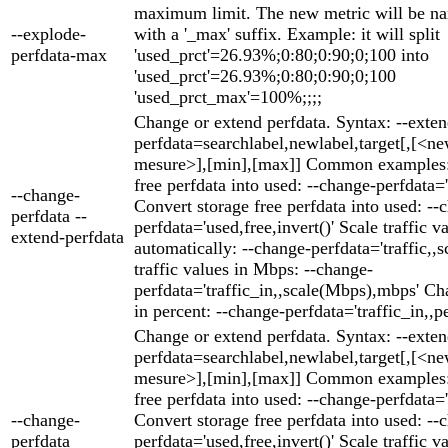
maximum limit. The new metric will be na
--explode-
with a '_max' suffix. Example: it will split
perfdata-max
'used_prct'=26.93%;0:80;0:90;0;100 into
'used_prct'=26.93%;0:80;0:90;0;100
'used_prct_max'=100%;;;;
Change or extend perfdata. Syntax: --exten
perfdata=searchlabel,newlabel,target[,[<ne
mesure>],[min],[max]] Common examples: 
free perfdata into used: --change-perfdata='
--change-
Convert storage free perfdata into used: --
perfdata --
perfdata='used,free,invert()' Scale traffic v
extend-perfdata
automatically: --change-perfdata='traffic,,s
traffic values in Mbps: --change-
perfdata='traffic_in,,scale(Mbps),mbps' Cha
in percent: --change-perfdata='traffic_in,,p
Change or extend perfdata. Syntax: --exten
perfdata=searchlabel,newlabel,target[,[<ne
mesure>],[min],[max]] Common examples: 
free perfdata into used: --change-perfdata='
--change-
Convert storage free perfdata into used: --
perfdata
perfdata='used,free,invert()' Scale traffic v