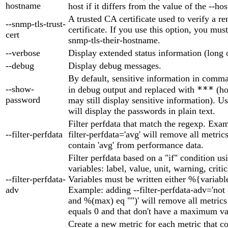
hostname
host if it differs from the value of the --h
A trusted CA certificate used to verify a re
--snmp-tls-trust-
certificate. If you use this option, you must
cert
snmp-tls-their-hostname.
--verbose
Display extended status information (long 
--debug
Display debug messages.
By default, sensitive information in comma
--show-
***
in debug output and replaced with
(ho
password
may still display sensitive information). U
will display the passwords in plain text.
Filter perfdata that match the regexp. Exam
--filter-perfdata
filter-perfdata='avg' will remove all metric
contain 'avg' from performance data.
Filter perfdata based on a "if" condition us
variables: label, value, unit, warning, criti
--filter-perfdata-
Variables must be written either %{variabl
adv
Example: adding --filter-perfdata-adv='not
and %(max) eq "")' will remove all metric
equals 0 and that don't have a maximum va
Create a new metric for each metric that c