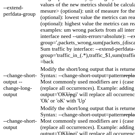
values of the new metrics should be calcul
--extend-
mesure> (optional): unit of measure for th
perfdata-group
(optional): lowest value the metrics can r
(optional): highest value the metrics can
examples: um wrong packets from all inter
interface need --units-errors=absolute): --e
group=',packets_wrong,sum(packets_(discard
Sum traffic by interface: --extend-perfdata-
group='traffic_in_(.*),traffic_$1,sum(traffi
=back
Modify the short/long output that is return
--change-short-
Syntax: --change-short-output=pattern
repl
output --
Most commonly used modifiers are i (case 
change-long-
(replace all occurrences). Example: adding
output
output='OK
Up
gi' will replace all occurrenc
'Ok' or 'oK' with 'Up'
Modify the short/long output that is return
Syntax: --change-short-output=pattern
repl
--change-short-
Most commonly used modifiers are i (case 
output
(replace all occurrences). Example: adding
output='OK
Up
gi' will replace all occurrenc