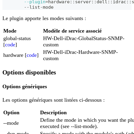
--plugin
=
hardware::server::dell::idrac::
	--list-mode
Le plugin apporte les modes suivants :
Mode
Modèle de service associé
global-status
HW-Dell-iDrac-GlobalStatus-SNMP-
[
code
]
custom
HW-Dell-iDrac-Hardware-SNMP-
hardware [
code
]
custom
Options disponibles
Options génériques
Les options génériques sont listées ci-dessous :
Option
Description
Define the mode in which you want the plu
--mode
executed (see --list-mode).
--dyn-mode
Specify a mode with the module's path (ad