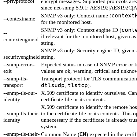
--privprotocol
encrypt messages. Supported protocols ar
since net-snmp 5.9.1: AES192|AES192C
context
SNMP v3 only: Context name (
--contextname
for the monitored host.
cont
SNMP v3 only: Context engine ID (
--
if relevant for the monitored host, given a
contextengineid
string.
--
SNMP v3 only: Security engine ID, given 
securityengineid
string.
--snmp-errors-
Expected status in case of SNMP error or t
exit
values are ok, warning, critical and unknow
--snmp-tls-
Transport protocol for TLS communication
transport
dtlsudp
tlstcp
,
).
--snmp-tls-our-
X.509 certificate to identify ourselves. Can
identity
certificate file or its contents.
X.509 certificate to identify the remote ho
--snmp-tls-their-
to the certificate file or its contents. This o
identity
unnecessary if the certificate is already tr
system.
--snmp-tls-their-
CN
Common Name (
) expected in the certif