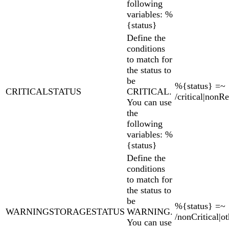
following
variables: %
{status}
Define the
conditions
to match for
the status to
be
%{status} =~
CRITICALSTATUS
CRITICAL.
/critical|nonR
You can use
the
following
variables: %
{status}
Define the
conditions
to match for
the status to
be
%{status} =~
WARNINGSTORAGESTATUS
WARNING.
/nonCritical|ot
You can use