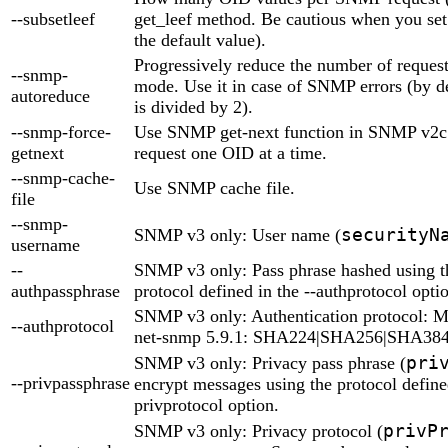
--subsetleef
get_leef method. Be cautious when you set i
the default value).
Progressively reduce the number of reques
--snmp-
mode. Use it in case of SNMP errors (by d
autoreduce
is divided by 2).
--snmp-force-
Use SNMP get-next function in SNMP v2c 
getnext
request one OID at a time.
--snmp-cache-
Use SNMP cache file.
file
--snmp-
securityN
SNMP v3 only: User name (
username
--
SNMP v3 only: Pass phrase hashed using th
authpassphrase
protocol defined in the --authprotocol opti
SNMP v3 only: Authentication protocol:
--authprotocol
net-snmp 5.9.1: SHA224|SHA256|SHA38
pri
SNMP v3 only: Privacy pass phrase (
--privpassphrase
encrypt messages using the protocol defined
privprotocol option.
privP
SNMP v3 only: Privacy protocol (