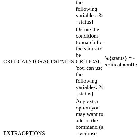
the
following
variables: %
{status}
Define the
conditions
to match for
the status to
be
%{status} =~
CRITICALSTORAGESTATUS
CRITICAL.
/critical|nonR
You can use
the
following
variables: %
{status}
Any extra
option you
may want to
add to the
command (a
EXTRAOPTIONS
--verbose