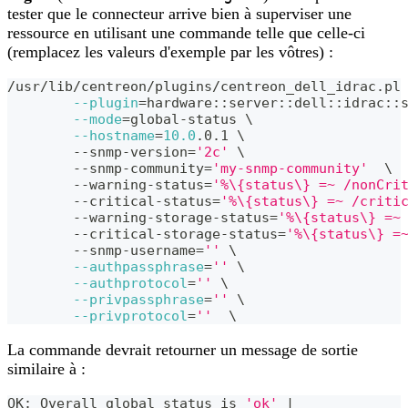
tester que le connecteur arrive bien à superviser une
ressource en utilisant une commande telle que celle-ci
(remplacez les valeurs d'exemple par les vôtres) :
/usr/lib/centreon/plugins/centreon_dell_idrac.pl
--plugin
=
hardware::server::dell::idrac::
--mode
=
global-status 
\
--hostname
=
10.0
.0.1 
\
	--snmp-version
=
'2c'
\
	--snmp-community
=
'my-snmp-community'
\
	--warning-status
=
'%\{status\} =~ /nonCri
	--critical-status
=
'%\{status\} =~ /criti
	--warning-storage-status
=
'%\{status\} =~
	--critical-storage-status
=
'%\{status\} =
	--snmp-username
=
''
\
--authpassphrase
=
''
\
--authprotocol
=
''
\
--privpassphrase
=
''
\
--privprotocol
=
''
\
La commande devrait retourner un message de sortie
similaire à :
OK: Overall global status is 
'ok'
|