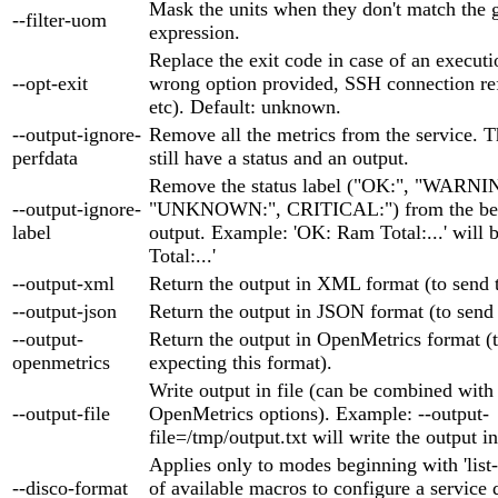
Mask the units when they don't match the 
--filter-uom
expression.
Replace the exit code in case of an executio
--opt-exit
wrong option provided, SSH connection ref
etc). Default: unknown.
--output-ignore-
Remove all the metrics from the service. T
perfdata
still have a status and an output.
Remove the status label ("OK:", "WARNI
--output-ignore-
"UNKNOWN:", CRITICAL:") from the beg
label
output. Example: 'OK: Ram Total:...' will
Total:...'
--output-xml
Return the output in XML format (to send
--output-json
Return the output in JSON format (to send
--output-
Return the output in OpenMetrics format (t
openmetrics
expecting this format).
Write output in file (can be combined wi
--output-file
OpenMetrics options). Example: --output-
file=/tmp/output.txt will write the output in
Applies only to modes beginning with 'list-'
--disco-format
of available macros to configure a service 