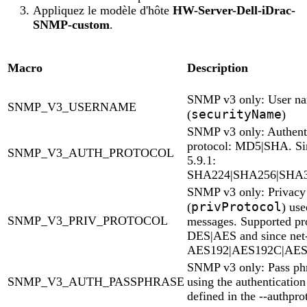
Appliquez le modèle d'hôte
HW-Server-Dell-iDrac-
SNMP-custom
.
Macro
Description
SNMP v3 only: User n
SNMP_V3_USERNAME
securityName
(
)
SNMP v3 only: Authent
protocol: MD5|SHA. Si
SNMP_V3_AUTH_PROTOCOL
5.9.1:
SHA224|SHA256|SHA
SNMP v3 only: Privacy 
privProtocol
(
) use
SNMP_V3_PRIV_PROTOCOL
messages. Supported pro
DES|AES and since net
AES192|AES192C|AES
SNMP v3 only: Pass ph
SNMP_V3_AUTH_PASSPHRASE
using the authentication
defined in the --authpro