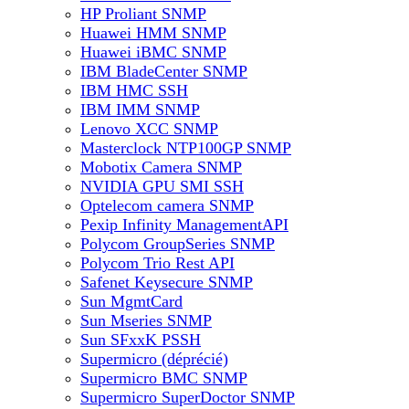
HP Proliant SNMP
Huawei HMM SNMP
Huawei iBMC SNMP
IBM BladeCenter SNMP
IBM HMC SSH
IBM IMM SNMP
Lenovo XCC SNMP
Masterclock NTP100GP SNMP
Mobotix Camera SNMP
NVIDIA GPU SMI SSH
Optelecom camera SNMP
Pexip Infinity ManagementAPI
Polycom GroupSeries SNMP
Polycom Trio Rest API
Safenet Keysecure SNMP
Sun MgmtCard
Sun Mseries SNMP
Sun SFxxK PSSH
Supermicro (déprécié)
Supermicro BMC SNMP
Supermicro SuperDoctor SNMP