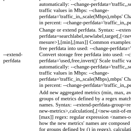
automatically: --change-perfdata='traffic,,s
traffic values in Mbps: --change-
perfdata='traffic_in,,scale(Mbps),mbps' Cha
in percent: --change-perfdata='traffic_in,,p
Change or extend perfdata. Syntax: --exten
perfdata=searchlabel,newlabel,target[,[<ne
mesure>],[min],[max]] Common examples: 
free perfdata into used: --change-perfdata='
--extend-
Convert storage free perfdata into used: --
perfdata
perfdata='used,free,invert()' Scale traffic v
automatically: --change-perfdata='traffic,,s
traffic values in Mbps: --change-
perfdata='traffic_in,,scale(Mbps),mbps' Cha
in percent: --change-perfdata='traffic_in,,p
Add new aggregated metrics (min, max, av
groups of metrics defined by a regex match
names. Syntax: --extend-perfdata-group=r
new-metrics>,calculation[,[<new-unit-of-m
[max]] regex: regular expression <names-
how the new metrics' names are composed (
for groups defined by () in regex). calcula