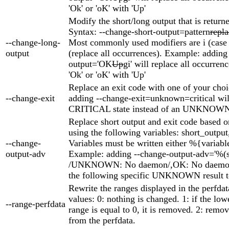
'Ok' or 'oK' with 'Up'
Modify the short/long output that is return
Syntax: --change-short-output=pattern
repl
--change-long-
Most commonly used modifiers are i (case 
output
(replace all occurrences). Example: adding
output='OK
Up
gi' will replace all occurrenc
'Ok' or 'oK' with 'Up'
Replace an exit code with one of your cho
--change-exit
adding --change-exit=unknown=critical will
CRITICAL state instead of an UNKNOWN 
Replace short output and exit code based on
using the following variables: short_output
--change-
Variables must be written either %{variabl
output-adv
Example: adding --change-output-adv='%(
/UNKNOWN: No daemon/,OK: No daemon,
the following specific UNKNOWN result t
Rewrite the ranges displayed in the perfda
values: 0: nothing is changed. 1: if the low
--range-perfdata
range is equal to 0, it is removed. 2: remov
from the perfdata.