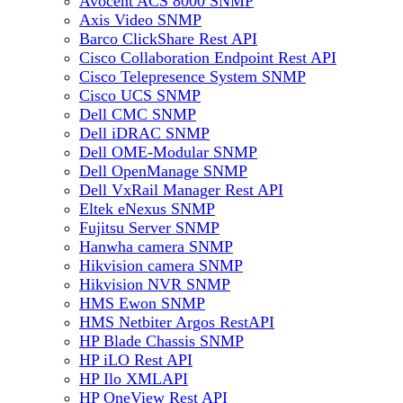
Avocent ACS 8000 SNMP
Axis Video SNMP
Barco ClickShare Rest API
Cisco Collaboration Endpoint Rest API
Cisco Telepresence System SNMP
Cisco UCS SNMP
Dell CMC SNMP
Dell iDRAC SNMP
Dell OME-Modular SNMP
Dell OpenManage SNMP
Dell VxRail Manager Rest API
Eltek eNexus SNMP
Fujitsu Server SNMP
Hanwha camera SNMP
Hikvision camera SNMP
Hikvision NVR SNMP
HMS Ewon SNMP
HMS Netbiter Argos RestAPI
HP Blade Chassis SNMP
HP iLO Rest API
HP Ilo XMLAPI
HP OneView Rest API