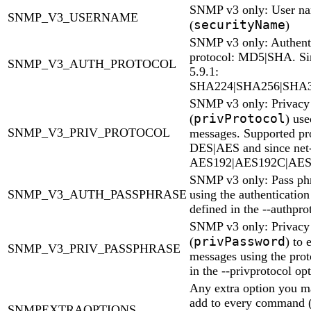
SNMP v3 only: User n
SNMP_V3_USERNAME
securityName
(
)
SNMP v3 only: Authent
protocol: MD5|SHA. Si
SNMP_V3_AUTH_PROTOCOL
5.9.1:
SHA224|SHA256|SHA
SNMP v3 only: Privacy 
privProtocol
(
) use
SNMP_V3_PRIV_PROTOCOL
messages. Supported pro
DES|AES and since net
AES192|AES192C|AES
SNMP v3 only: Pass ph
SNMP_V3_AUTH_PASSPHRASE
using the authentication
defined in the --authpro
SNMP v3 only: Privacy 
privPassword
(
) to 
SNMP_V3_PRIV_PASSPHRASE
messages using the prot
in the --privprotocol op
Any extra option you m
add to every command (
SNMPEXTRAOPTIONS