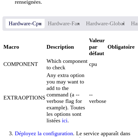
renseignées.
Hardware-Cpu
Hardware-Fan
Hardware-Global
Ha
Valeur
Macro
Description
par
Obligatoire
défaut
Which component
COMPONENT
cpu
to check
Any extra option
you may want to
add to the
command (a --
--
EXTRAOPTIONS
verbose flag for
verbose
example). Toutes
les options sont
listées
ici
.
Déployez la configuration
. Le service apparaît dans