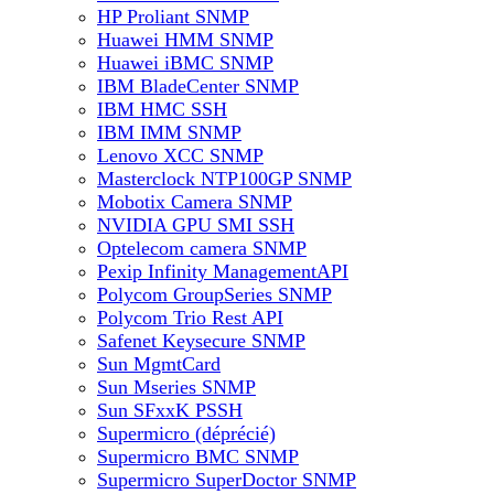
HP Proliant SNMP
Huawei HMM SNMP
Huawei iBMC SNMP
IBM BladeCenter SNMP
IBM HMC SSH
IBM IMM SNMP
Lenovo XCC SNMP
Masterclock NTP100GP SNMP
Mobotix Camera SNMP
NVIDIA GPU SMI SSH
Optelecom camera SNMP
Pexip Infinity ManagementAPI
Polycom GroupSeries SNMP
Polycom Trio Rest API
Safenet Keysecure SNMP
Sun MgmtCard
Sun Mseries SNMP
Sun SFxxK PSSH
Supermicro (déprécié)
Supermicro BMC SNMP
Supermicro SuperDoctor SNMP