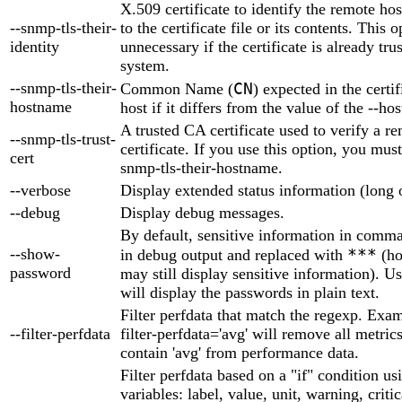
X.509 certificate to identify the remote ho
--snmp-tls-their-
to the certificate file or its contents. This o
identity
unnecessary if the certificate is already tr
system.
--snmp-tls-their-
CN
Common Name (
) expected in the certif
hostname
host if it differs from the value of the --h
A trusted CA certificate used to verify a re
--snmp-tls-trust-
certificate. If you use this option, you must
cert
snmp-tls-their-hostname.
--verbose
Display extended status information (long 
--debug
Display debug messages.
By default, sensitive information in comma
--show-
***
in debug output and replaced with
(ho
password
may still display sensitive information). U
will display the passwords in plain text.
Filter perfdata that match the regexp. Exam
--filter-perfdata
filter-perfdata='avg' will remove all metric
contain 'avg' from performance data.
Filter perfdata based on a "if" condition us
variables: label, value, unit, warning, criti