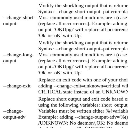
Modify the short/long output that is return
Syntax: --change-short-output=pattern
repl
--change-short-
Most commonly used modifiers are i (case 
output
(replace all occurrences). Example: adding
output='OK
Up
gi' will replace all occurrenc
'Ok' or 'oK' with 'Up'
Modify the short/long output that is return
Syntax: --change-short-output=pattern
repl
--change-long-
Most commonly used modifiers are i (case 
output
(replace all occurrences). Example: adding
output='OK
Up
gi' will replace all occurrenc
'Ok' or 'oK' with 'Up'
Replace an exit code with one of your cho
--change-exit
adding --change-exit=unknown=critical will
CRITICAL state instead of an UNKNOWN 
Replace short output and exit code based on
using the following variables: short_output
--change-
Variables must be written either %{variabl
output-adv
Example: adding --change-output-adv='%(
/UNKNOWN: No daemon/,OK: No daemon,