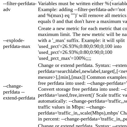
--filter-perfdata-
Variables must be written either %{variabl
adv
Example: adding --filter-perfdata-adv='not
and %(max) eq "")' will remove all metric
equals 0 and that don't have a maximum va
Create a new metric for each metric that c
maximum limit. The new metric will be na
--explode-
with a '_max' suffix. Example: it will split
perfdata-max
'used_prct'=26.93%;0:80;0:90;0;100 into
'used_prct'=26.93%;0:80;0:90;0;100
'used_prct_max'=100%;;;;
Change or extend perfdata. Syntax: --exten
perfdata=searchlabel,newlabel,target[,[<ne
mesure>],[min],[max]] Common examples: 
free perfdata into used: --change-perfdata='
--change-
Convert storage free perfdata into used: --
perfdata --
perfdata='used,free,invert()' Scale traffic v
extend-perfdata
automatically: --change-perfdata='traffic,,s
traffic values in Mbps: --change-
perfdata='traffic_in,,scale(Mbps),mbps' Cha
in percent: --change-perfdata='traffic_in,,p
Change or extend perfdata. Syntax: --exten