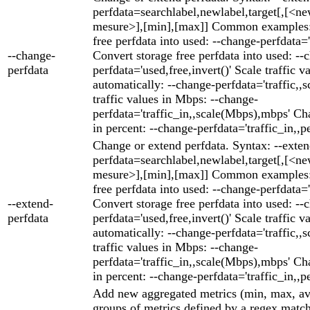
perfdata=searchlabel,newlabel,target[,[<ne
mesure>],[min],[max]] Common examples: 
free perfdata into used: --change-perfdata='
--change-
Convert storage free perfdata into used: --
perfdata
perfdata='used,free,invert()' Scale traffic v
automatically: --change-perfdata='traffic,,s
traffic values in Mbps: --change-
perfdata='traffic_in,,scale(Mbps),mbps' Cha
in percent: --change-perfdata='traffic_in,,p
Change or extend perfdata. Syntax: --exten
perfdata=searchlabel,newlabel,target[,[<ne
mesure>],[min],[max]] Common examples: 
free perfdata into used: --change-perfdata='
--extend-
Convert storage free perfdata into used: --
perfdata
perfdata='used,free,invert()' Scale traffic v
automatically: --change-perfdata='traffic,,s
traffic values in Mbps: --change-
perfdata='traffic_in,,scale(Mbps),mbps' Cha
in percent: --change-perfdata='traffic_in,,p
Add new aggregated metrics (min, max, av
groups of metrics defined by a regex match