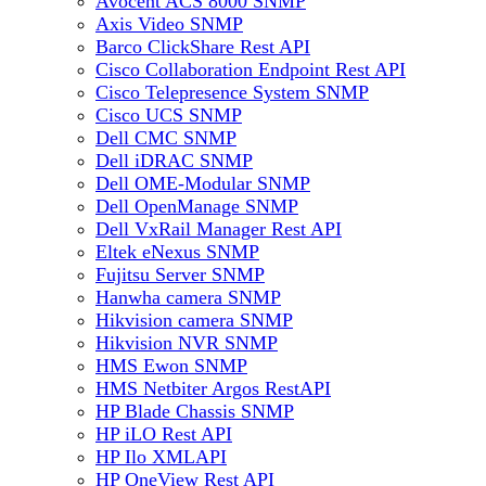
Avocent ACS 8000 SNMP
Axis Video SNMP
Barco ClickShare Rest API
Cisco Collaboration Endpoint Rest API
Cisco Telepresence System SNMP
Cisco UCS SNMP
Dell CMC SNMP
Dell iDRAC SNMP
Dell OME-Modular SNMP
Dell OpenManage SNMP
Dell VxRail Manager Rest API
Eltek eNexus SNMP
Fujitsu Server SNMP
Hanwha camera SNMP
Hikvision camera SNMP
Hikvision NVR SNMP
HMS Ewon SNMP
HMS Netbiter Argos RestAPI
HP Blade Chassis SNMP
HP iLO Rest API
HP Ilo XMLAPI
HP OneView Rest API