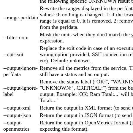
the following specific UNKNOWN result t
Rewrite the ranges displayed in the perfda
values: 0: nothing is changed. 1: if the low
--range-perfdata
range is equal to 0, it is removed. 2: remov
from the perfdata.
Mask the units when they don't match the 
--filter-uom
expression.
Replace the exit code in case of an executio
--opt-exit
wrong option provided, SSH connection ref
etc). Default: unknown.
--output-ignore-
Remove all the metrics from the service. T
perfdata
still have a status and an output.
Remove the status label ("OK:", "WARNI
--output-ignore-
"UNKNOWN:", CRITICAL:") from the beg
label
output. Example: 'OK: Ram Total:...' will
Total:...'
--output-xml
Return the output in XML format (to send
--output-json
Return the output in JSON format (to send
--output-
Return the output in OpenMetrics format (t
openmetrics
expecting this format).