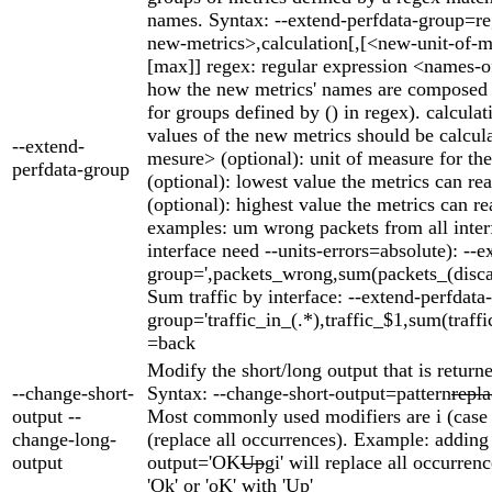
names. Syntax: --extend-perfdata-group=r
new-metrics>,calculation[,[<new-unit-of-m
[max]] regex: regular expression <names-
how the new metrics' names are composed (
for groups defined by () in regex). calcula
values of the new metrics should be calcul
--extend-
mesure> (optional): unit of measure for th
perfdata-group
(optional): lowest value the metrics can r
(optional): highest value the metrics can
examples: um wrong packets from all inter
interface need --units-errors=absolute): --e
group=',packets_wrong,sum(packets_(discard
Sum traffic by interface: --extend-perfdata-
group='traffic_in_(.*),traffic_$1,sum(traffi
=back
Modify the short/long output that is return
--change-short-
Syntax: --change-short-output=pattern
repl
output --
Most commonly used modifiers are i (case 
change-long-
(replace all occurrences). Example: adding
output
output='OK
Up
gi' will replace all occurrenc
'Ok' or 'oK' with 'Up'