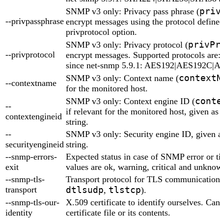
pri
SNMP v3 only: Privacy pass phrase (
--privpassphrase
encrypt messages using the protocol defined
privprotocol option.
privP
SNMP v3 only: Privacy protocol (
--privprotocol
encrypt messages. Supported protocols ar
since net-snmp 5.9.1: AES192|AES192C
context
SNMP v3 only: Context name (
--contextname
for the monitored host.
cont
SNMP v3 only: Context engine ID (
--
if relevant for the monitored host, given a
contextengineid
string.
--
SNMP v3 only: Security engine ID, given 
securityengineid
string.
--snmp-errors-
Expected status in case of SNMP error or t
exit
values are ok, warning, critical and unknow
--snmp-tls-
Transport protocol for TLS communication
transport
dtlsudp
tlstcp
,
).
--snmp-tls-our-
X.509 certificate to identify ourselves. Can
identity
certificate file or its contents.