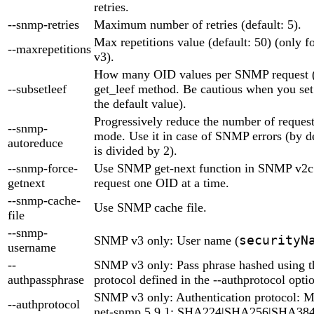
retries.
--snmp-retries
Maximum number of retries (default: 5).
Max repetitions value (default: 50) (only
--maxrepetitions
v3).
How many OID values per SNMP request (d
--subsetleef
get_leef method. Be cautious when you set i
the default value).
Progressively reduce the number of reques
--snmp-
mode. Use it in case of SNMP errors (by d
autoreduce
is divided by 2).
--snmp-force-
Use SNMP get-next function in SNMP v2c 
getnext
request one OID at a time.
--snmp-cache-
Use SNMP cache file.
file
--snmp-
securityN
SNMP v3 only: User name (
username
--
SNMP v3 only: Pass phrase hashed using th
authpassphrase
protocol defined in the --authprotocol opti
SNMP v3 only: Authentication protocol:
--authprotocol
net-snmp 5.9.1: SHA224|SHA256|SHA38