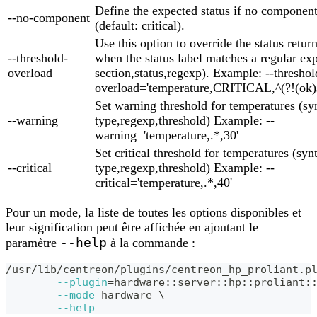
Define the expected status if no component
--no-component
(default: critical).
Use this option to override the status retur
--threshold-
when the status label matches a regular exp
overload
section,status,regexp). Example: --threshol
overload='temperature,CRITICAL,^(?!(ok)
Set warning threshold for temperatures (sy
--warning
type,regexp,threshold) Example: --
warning='temperature,.*,30'
Set critical threshold for temperatures (syn
--critical
type,regexp,threshold) Example: --
critical='temperature,.*,40'
Pour un mode, la liste de toutes les options disponibles et
leur signification peut être affichée en ajoutant le
--help
paramètre
à la commande :
/usr/lib/centreon/plugins/centreon_hp_proliant.p
--plugin
=
hardware::server::hp::proliant:
--mode
=
hardware 
\
--help