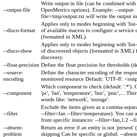
Write output in file (can be combined wi
--output-file
OpenMetrics options). Example: --output-
file=/tmp/output.txt will write the output in
Applies only to modes beginning with 'list-'
--disco-format
of available macros to configure a service 
(formatted in XML).
Applies only to modes beginning with 'list-'
--disco-show
of discovered objects (formatted in XML) f
discovery.
--float-precision
Define the float precision for thresholds (de
--source-
Define the character encoding of the respo
encoding
monitored resource Default: 'UTF-8'. <out
Which component to check (default: '.*'). Ca
--component
'pc', 'fan', 'temperature', 'lnic', 'pnic',... 
words like: 'network', 'storage'.
Exclude the items given as a comma-separa
--filter
--filter=fan --filter=temperature). You can 
from specific instances: --filter=fan,1.2 --fi
--absent-
Return an error if an entity is not 'present' 
problem
skipping Can be specific or global: --abse