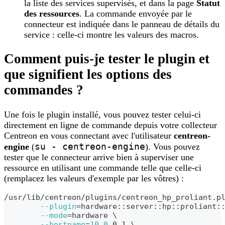
la liste des services supervisés, et dans la page
Statut
des ressources
. La commande envoyée par le
connecteur est indiquée dans le panneau de détails du
service : celle-ci montre les valeurs des macros.
Comment puis-je tester le plugin et
que signifient les options des
commandes ?
Une fois le plugin installé, vous pouvez tester celui-ci
directement en ligne de commande depuis votre collecteur
Centreon en vous connectant avec l'utilisateur
centreon-
su - centreon-engine
engine
(
). Vous pouvez
tester que le connecteur arrive bien à superviser une
ressource en utilisant une commande telle que celle-ci
(remplacez les valeurs d'exemple par les vôtres) :
/usr/lib/centreon/plugins/centreon_hp_proliant.p
--plugin
=
hardware::server::hp::proliant:
--mode
=
hardware 
\
--hostname
=
10.0
.0.1 
\