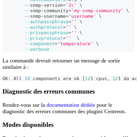
	--snmp-version
=
'2c'
\
	--snmp-community
=
'my-snmp-community'
\
	--snmp-username
=
'username'
\
--authpassphrase
=
''
\
--authprotocol
=
''
\
--privpassphrase
=
''
\
--privprotocol
=
''
\
--component
=
'temperature'
\
--verbose
La commande devrait retourner un message de sortie
similaire à :
OK: All 
18
 components are ok 
[
1
/1 cpus, 
1
/1 da a
Diagnostic des erreurs communes
Rendez-vous sur la
documentation dédiée
pour le
diagnostic des erreurs communes des plugins Centreon.
Modes disponibles