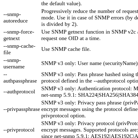
the default value).
Progressively reduce the number of reques
--snmp-
mode. Use it in case of SNMP errors (by d
autoreduce
is divided by 2).
--snmp-force-
Use SNMP getnext function in SNMP v2c a
getnext
request one OID at a time.
--snmp-cache-
Use SNMP cache file.
file
--snmp-
SNMP v3 only: User name (securityName)
username
--
SNMP v3 only: Pass phrase hashed using th
authpassphrase
protocol defined in the --authprotocol opti
SNMP v3 only: Authentication protocol:
--authprotocol
net-snmp 5.9.1: SHA224|SHA256|SHA38
SNMP v3 only: Privacy pass phrase (privP
--privpassphrase
encrypt messages using the protocol defined
privprotocol option.
SNMP v3 only: Privacy protocol (privProto
--privprotocol
encrypt messages. Supported protocols ar
since net-snmp 5.9.1: AES192|AES192C