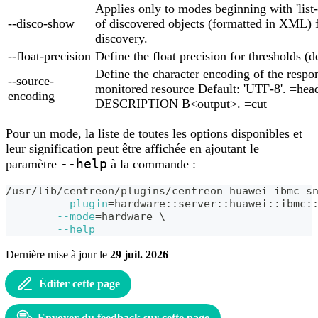
Applies only to modes beginning with 'list-'
--disco-show
of discovered objects (formatted in XML) f
discovery.
--float-precision
Define the float precision for thresholds (de
Define the character encoding of the respo
--source-
monitored resource Default: 'UTF-8'. =hea
encoding
DESCRIPTION B<output>. =cut
Pour un mode, la liste de toutes les options disponibles et
leur signification peut être affichée en ajoutant le
--help
paramètre
à la commande :
/usr/lib/centreon/plugins/centreon_huawei_ibmc_s
--plugin
=
hardware::server::huawei::ibmc:
--mode
=
hardware 
\
--help
Dernière mise à jour
le
29 juil. 2026
Éditer cette page
Envoyer du feedback sur cette page