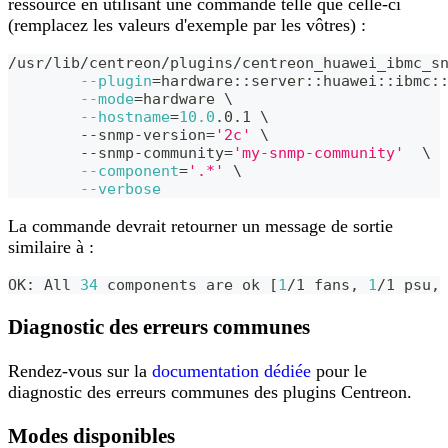
ressource en utilisant une commande telle que celle-ci
(remplacez les valeurs d'exemple par les vôtres) :
/usr/lib/centreon/plugins/centreon_huawei_ibmc_s
--plugin
=
hardware::server::huawei::ibmc:
--mode
=
hardware 
\
--hostname
=
10.0
.0.1 
\
	--snmp-version
=
'2c'
\
	--snmp-community
=
'my-snmp-community'
\
--component
=
'.*'
\
--verbose
La commande devrait retourner un message de sortie
similaire à :
OK: All 
34
 components are ok 
[
1
/1 fans, 
1
/1 psu,
Diagnostic des erreurs communes
Rendez-vous sur la
documentation dédiée
pour le
diagnostic des erreurs communes des plugins Centreon.
Modes disponibles