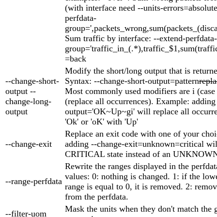
(with interface need --units-errors=absolute
perfdata-
group=',packets_wrong,sum(packets_(discard
Sum traffic by interface: --extend-perfdata-
group='traffic_in_(.*),traffic_$1,sum(traffi
=back
Modify the short/long output that is return
--change-short-
Syntax: --change-short-output=pattern
repl
output --
Most commonly used modifiers are i (case 
change-long-
(replace all occurrences). Example: adding
output
output='OK~Up~gi' will replace all occurren
'Ok' or 'oK' with 'Up'
Replace an exit code with one of your cho
--change-exit
adding --change-exit=unknown=critical will
CRITICAL state instead of an UNKNOWN 
Rewrite the ranges displayed in the perfda
values: 0: nothing is changed. 1: if the low
--range-perfdata
range is equal to 0, it is removed. 2: remov
from the perfdata.
Mask the units when they don't match the 
--filter-uom