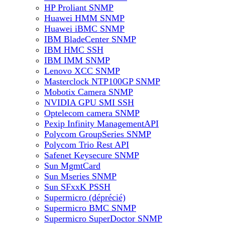
HP Proliant SNMP
Huawei HMM SNMP
Huawei iBMC SNMP
IBM BladeCenter SNMP
IBM HMC SSH
IBM IMM SNMP
Lenovo XCC SNMP
Masterclock NTP100GP SNMP
Mobotix Camera SNMP
NVIDIA GPU SMI SSH
Optelecom camera SNMP
Pexip Infinity ManagementAPI
Polycom GroupSeries SNMP
Polycom Trio Rest API
Safenet Keysecure SNMP
Sun MgmtCard
Sun Mseries SNMP
Sun SFxxK PSSH
Supermicro (déprécié)
Supermicro BMC SNMP
Supermicro SuperDoctor SNMP