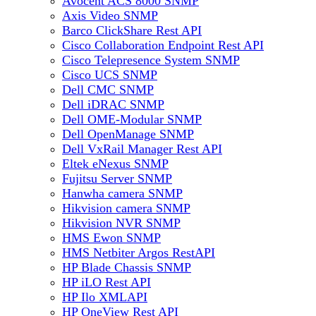
Avocent ACS 8000 SNMP
Axis Video SNMP
Barco ClickShare Rest API
Cisco Collaboration Endpoint Rest API
Cisco Telepresence System SNMP
Cisco UCS SNMP
Dell CMC SNMP
Dell iDRAC SNMP
Dell OME-Modular SNMP
Dell OpenManage SNMP
Dell VxRail Manager Rest API
Eltek eNexus SNMP
Fujitsu Server SNMP
Hanwha camera SNMP
Hikvision camera SNMP
Hikvision NVR SNMP
HMS Ewon SNMP
HMS Netbiter Argos RestAPI
HP Blade Chassis SNMP
HP iLO Rest API
HP Ilo XMLAPI
HP OneView Rest API