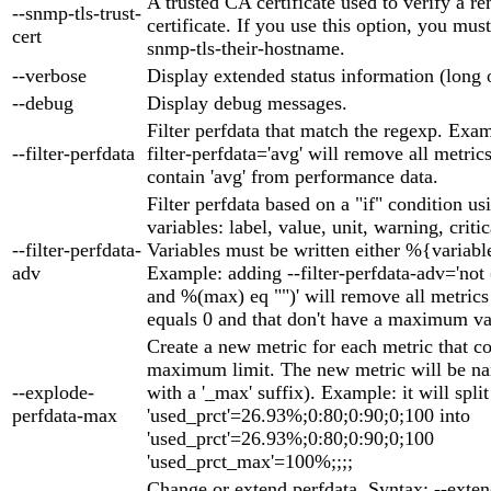
A trusted CA certificate used to verify a re
--snmp-tls-trust-
certificate. If you use this option, you must
cert
snmp-tls-their-hostname.
--verbose
Display extended status information (long 
--debug
Display debug messages.
Filter perfdata that match the regexp. Exam
--filter-perfdata
filter-perfdata='avg' will remove all metric
contain 'avg' from performance data.
Filter perfdata based on a "if" condition us
variables: label, value, unit, warning, criti
--filter-perfdata-
Variables must be written either %{variabl
adv
Example: adding --filter-perfdata-adv='not
and %(max) eq "")' will remove all metric
equals 0 and that don't have a maximum va
Create a new metric for each metric that c
maximum limit. The new metric will be na
--explode-
with a '_max' suffix). Example: it will split
perfdata-max
'used_prct'=26.93%;0:80;0:90;0;100 into
'used_prct'=26.93%;0:80;0:90;0;100
'used_prct_max'=100%;;;;
Change or extend perfdata. Syntax: --exten