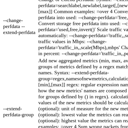
perfdata=searchlabel,newlabel,target[,[ne
[max]] Common examples: =over 4 Convert
perfdata into used: --change-perfdata='free,
--change-
Convert storage free perfdata into used: --
perfdata --
perfdata='used,free,invert()' Scale traffic v
extend-perfdata
automatically: --change-perfdata='traffic,,s
traffic values in Mbps: --change-
perfdata='traffic_in,,scale(Mbps),mbps' Cha
in percent: --change-perfdata='traffic_in,,p
Add new aggregated metrics (min, max, av
groups of metrics defined by a regex match
names. Syntax: --extend-perfdata-
group=regex,namesofnewmetrics,calculati
[min],[max]] regex: regular expression na
how the new metrics' names are composed (
for groups defined by () in regex). calcula
values of the new metrics should be calc
--extend-
(optional): unit of measure for the new me
perfdata-group
(optional): lowest value the metrics can r
(optional): highest value the metrics can
examples: =over 4 Sum wrong packets from 