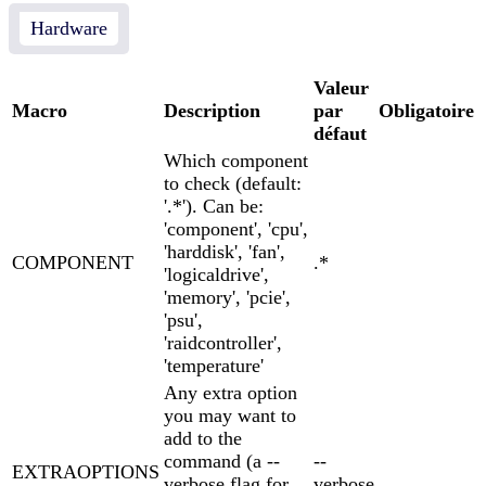
Hardware
Valeur
Macro
Description
par
Obligatoire
défaut
Which component
to check (default:
'.*'). Can be:
'component', 'cpu',
'harddisk', 'fan',
COMPONENT
.*
'logicaldrive',
'memory', 'pcie',
'psu',
'raidcontroller',
'temperature'
Any extra option
you may want to
add to the
command (a --
--
EXTRAOPTIONS
verbose flag for
verbose