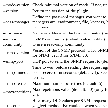
--mode-version
Check minimal version of mode. If not, un
--version
Return the version of the plugin.
Define the password manager you want to 
--pass-manager
managers are: environment, file, keepass, 
teampass.
--hostname
Name or address of the host to monitor (m
--snmp-
SNMP community (default value: public). 
community
to use a read-only community.
Version of the SNMP protocol. 1 for SNMP 
--snmp-version
for SNMP v2c, 3 for SNMP v3.
--snmp-port
UDP port to send the SNMP request to (def
Time to wait before sending the request aga
--snmp-timeout
been received, in seconds (default: 1). See
retries.
--snmp-retries
Maximum number of retries (default: 5).
Max repetitions value (default: 50) (only
--maxrepetitions
v3).
How many OID values per SNMP request (d
--subsetleef
get_leef method. Be cautious when you set i