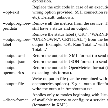
expression.
Replace the exit code in case of an executio
--opt-exit
wrong option provided, SSH connection ref
etc). Default: unknown.
--output-ignore-
Remove all the metrics from the service. T
perfdata
still have a status and an output.
Remove the status label ("OK:", "WARNI
--output-ignore-
"UNKNOWN:", CRITICAL:") from the beg
label
output. Example: 'OK: Ram Total:...' will
Total:...'
--output-xml
Return the output in XML format (to send
--output-json
Return the output in JSON format (to send
--output-
Return the output in OpenMetrics format (t
openmetrics
expecting this format).
Write output in file (can be combined with
--output-file
openmetrics options). E.g.: --output-file=/t
write the output in /tmp/output.txt.
Applies only to modes beginning with 'list-'
--disco-format
of available macros to configure a service 
(formatted in XML).