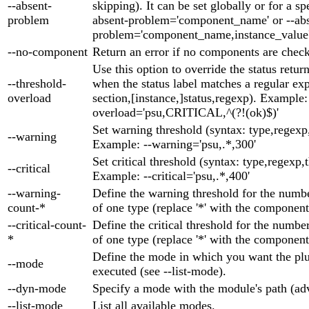
--absent-
skipping). It can be set globally or for a spe
problem
absent-problem='component_name' or --abs
problem='component_name,instance_value'
--no-component
Return an error if no components are chec
Use this option to override the status retur
--threshold-
when the status label matches a regular exp
overload
section,[instance,]status,regexp). Example:
overload='psu,CRITICAL,^(?!(ok)$)'
Set warning threshold (syntax: type,regexp
--warning
Example: --warning='psu,.*,300'
Set critical threshold (syntax: type,regexp,
--critical
Example: --critical='psu,.*,400'
--warning-
Define the warning threshold for the num
count-*
of one type (replace '*' with the component
--critical-count-
Define the critical threshold for the numb
*
of one type (replace '*' with the component
Define the mode in which you want the plu
--mode
executed (see --list-mode).
--dyn-mode
Specify a mode with the module's path (ad
--list-mode
List all available modes.