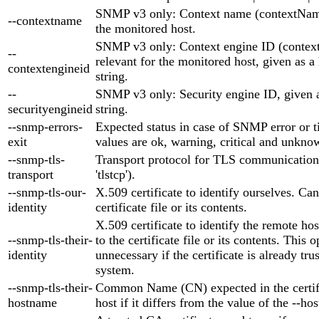
SNMP v3 only: Context name (contextName)
--contextname
the monitored host.
SNMP v3 only: Context engine ID (context
--
relevant for the monitored host, given as 
contextengineid
string.
--
SNMP v3 only: Security engine ID, given 
securityengineid
string.
--snmp-errors-
Expected status in case of SNMP error or t
exit
values are ok, warning, critical and unknow
--snmp-tls-
Transport protocol for TLS communication (
transport
'tlstcp').
--snmp-tls-our-
X.509 certificate to identify ourselves. Can
identity
certificate file or its contents.
X.509 certificate to identify the remote ho
--snmp-tls-their-
to the certificate file or its contents. This o
identity
unnecessary if the certificate is already tr
system.
--snmp-tls-their-
Common Name (CN) expected in the certifi
hostname
host if it differs from the value of the --h