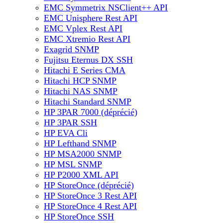
EMC Symmetrix NSClient++ API
EMC Unisphere Rest API
EMC Vplex Rest API
EMC Xtremio Rest API
Exagrid SNMP
Fujitsu Eternus DX SSH
Hitachi E Series CMA
Hitachi HCP SNMP
Hitachi NAS SNMP
Hitachi Standard SNMP
HP 3PAR 7000 (déprécié)
HP 3PAR SSH
HP EVA Cli
HP Lefthand SNMP
HP MSA2000 SNMP
HP MSL SNMP
HP P2000 XML API
HP StoreOnce (déprécié)
HP StoreOnce 3 Rest API
HP StoreOnce 4 Rest API
HP StoreOnce SSH