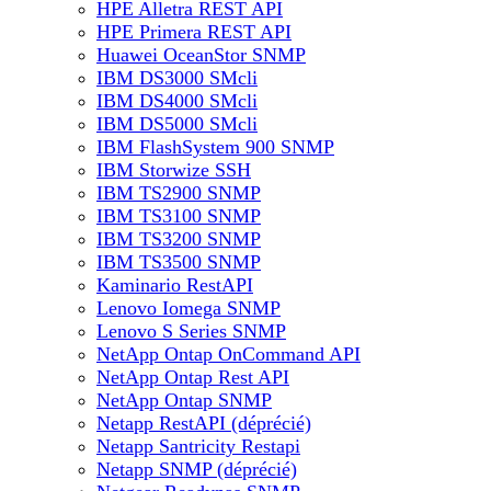
HPE Alletra REST API
HPE Primera REST API
Huawei OceanStor SNMP
IBM DS3000 SMcli
IBM DS4000 SMcli
IBM DS5000 SMcli
IBM FlashSystem 900 SNMP
IBM Storwize SSH
IBM TS2900 SNMP
IBM TS3100 SNMP
IBM TS3200 SNMP
IBM TS3500 SNMP
Kaminario RestAPI
Lenovo Iomega SNMP
Lenovo S Series SNMP
NetApp Ontap OnCommand API
NetApp Ontap Rest API
NetApp Ontap SNMP
Netapp RestAPI (déprécié)
Netapp Santricity Restapi
Netapp SNMP (déprécié)