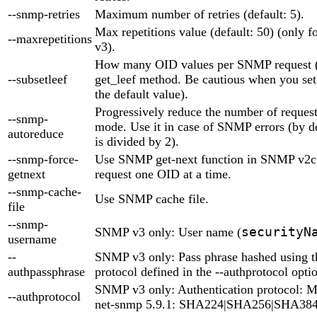
--snmp-retries
Maximum number of retries (default: 5).
Max repetitions value (default: 50) (only
--maxrepetitions
v3).
How many OID values per SNMP request (d
--subsetleef
get_leef method. Be cautious when you set i
the default value).
Progressively reduce the number of reques
--snmp-
mode. Use it in case of SNMP errors (by d
autoreduce
is divided by 2).
--snmp-force-
Use SNMP get-next function in SNMP v2c 
getnext
request one OID at a time.
--snmp-cache-
Use SNMP cache file.
file
--snmp-
securityN
SNMP v3 only: User name (
username
--
SNMP v3 only: Pass phrase hashed using th
authpassphrase
protocol defined in the --authprotocol opti
SNMP v3 only: Authentication protocol:
--authprotocol
net-snmp 5.9.1: SHA224|SHA256|SHA38