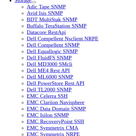
Storage
Adic Tape SNMP
Avid Isis SNMP
BDT MultiStak SNMP
Buffalo TeraStation SNMP
Datacore RestApi
Dell Compellent Nsclient NRPE
Dell Compellent SNMP
Dell Equallogic SNMP
Dell FluidFS SNMP
Dell MD3000 SMcli
Dell ME4 Rest API
Dell ML6000 SNMP
Dell PowerStore Rest API
Dell TL2000 SNMP
EMC Celerra SSH
EMC Clariion Navisphere
EMC Data Domain SNMP
EMC Isilon SNMP
EMC RecoveryPoint SSH
EMC Symmetrix CMA
EMC Symmetrix NRPE