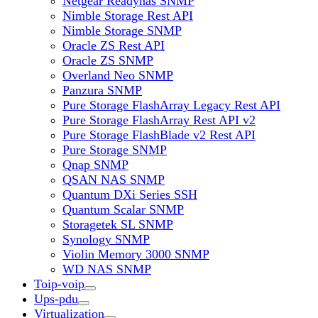
Netgear Readynas SNMP
Nimble Storage Rest API
Nimble Storage SNMP
Oracle ZS Rest API
Oracle ZS SNMP
Overland Neo SNMP
Panzura SNMP
Pure Storage FlashArray Legacy Rest API
Pure Storage FlashArray Rest API v2
Pure Storage FlashBlade v2 Rest API
Pure Storage SNMP
Qnap SNMP
QSAN NAS SNMP
Quantum DXi Series SSH
Quantum Scalar SNMP
Storagetek SL SNMP
Synology SNMP
Violin Memory 3000 SNMP
WD NAS SNMP
Toip-voip
Ups-pdu
Virtualization