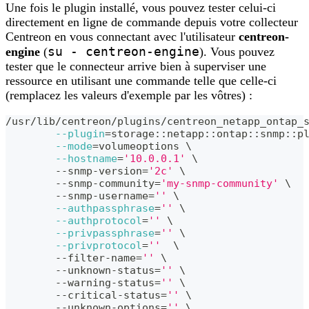
Une fois le plugin installé, vous pouvez tester celui-ci
directement en ligne de commande depuis votre collecteur
Centreon en vous connectant avec l'utilisateur
centreon-
su - centreon-engine
engine
(
). Vous pouvez
tester que le connecteur arrive bien à superviser une
ressource en utilisant une commande telle que celle-ci
(remplacez les valeurs d'exemple par les vôtres) :
/usr/lib/centreon/plugins/centreon_netapp_ontap_
--plugin
=
storage::netapp::ontap::snmp::p
--mode
=
volumeoptions 
\
--hostname
=
'10.0.0.1'
\
	--snmp-version
=
'2c'
\
	--snmp-community
=
'my-snmp-community'
\
	--snmp-username
=
''
\
--authpassphrase
=
''
\
--authprotocol
=
''
\
--privpassphrase
=
''
\
--privprotocol
=
''
\
	--filter-name
=
''
\
	--unknown-status
=
''
\
	--warning-status
=
''
\
	--critical-status
=
''
\
	--unknown-options
=
''
\