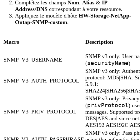
Complétez les champs
Nom
,
Alias
&
IP
Address/DNS
correspondant à votre ressource.
Appliquez le modèle d'hôte
HW-Storage-NetApp-
Ontap-SNMP-custom
.
Macro
Description
SNMP v3 only: User n
SNMP_V3_USERNAME
securityName
(
)
SNMP v3 only: Authent
protocol: MD5|SHA. Si
SNMP_V3_AUTH_PROTOCOL
5.9.1:
SHA224|SHA256|SHA
SNMP v3 only: Privacy 
privProtocol
(
) use
SNMP_V3_PRIV_PROTOCOL
messages. Supported pro
DES|AES and since net
AES192|AES192C|AES
SNMP v3 only: Pass ph
SNMP_V3_AUTH_PASSPHRASE
using the authentication