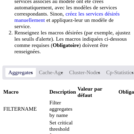
services associés au modèle ont été créés
automatiquement, avec les modèles de services
correspondants. Sinon,
créez les services désirés
manuellement
et appliquez-leur un modèle de
service.
Renseignez les macros désirées (par exemple, ajustez
les seuils d'alerte). Les macros indiquées ci-dessous
comme requises (
Obligatoire
) doivent être
renseignées.
Aggregates
Cache-Age
Cluster-Nodes
Cp-Statistics
Valeur par
Macro
Description
Obliga
défaut
Filter
FILTERNAME
aggregates
by name
Set critical
threshold