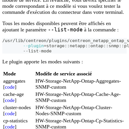
mode correspondant à ce modèle si vous voulez tester la
commande d'exécution du connecteur dans votre terminal.
Tous les modes disponibles peuvent être affichés en
--list-mode
ajoutant le paramètre
à la commande :
/usr/lib/centreon/plugins/centreon_netapp_ontap_
--plugin
=
storage::netapp::ontap::snmp::p
	--list-mode
Le plugin apporte les modes suivants :
Mode
Modèle de service associé
aggregates
HW-Storage-NetApp-Ontap-Aggregates-
[
code
]
SNMP-custom
cache-age
HW-Storage-NetApp-Ontap-Cache-Age-
[
code
]
SNMP-custom
cluster-nodes
HW-Storage-NetApp-Ontap-Cluster-
[
code
]
Nodes-SNMP-custom
cp-statistics
HW-Storage-NetApp-Ontap-Cp-Statistics-
[
code
]
SNMP-custom