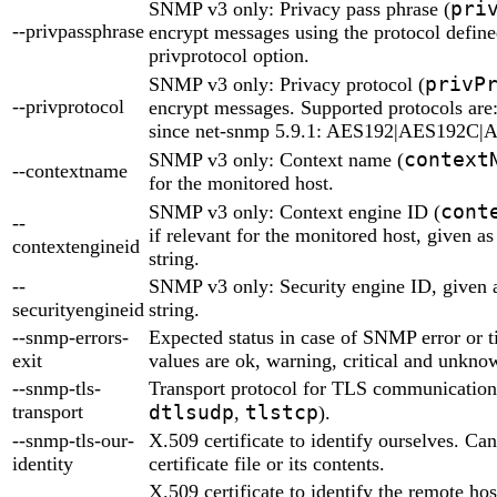
pri
SNMP v3 only: Privacy pass phrase (
--privpassphrase
encrypt messages using the protocol defined
privprotocol option.
privP
SNMP v3 only: Privacy protocol (
--privprotocol
encrypt messages. Supported protocols ar
since net-snmp 5.9.1: AES192|AES192C
context
SNMP v3 only: Context name (
--contextname
for the monitored host.
cont
SNMP v3 only: Context engine ID (
--
if relevant for the monitored host, given a
contextengineid
string.
--
SNMP v3 only: Security engine ID, given 
securityengineid
string.
--snmp-errors-
Expected status in case of SNMP error or t
exit
values are ok, warning, critical and unknow
--snmp-tls-
Transport protocol for TLS communication
transport
dtlsudp
tlstcp
,
).
--snmp-tls-our-
X.509 certificate to identify ourselves. Can
identity
certificate file or its contents.
X.509 certificate to identify the remote ho