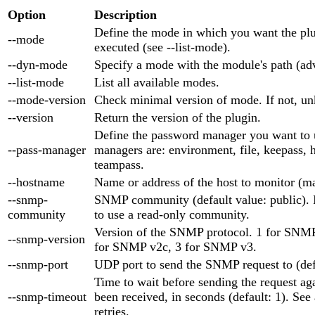
Option
Description
Define the mode in which you want the plu
--mode
executed (see --list-mode).
--dyn-mode
Specify a mode with the module's path (ad
--list-mode
List all available modes.
--mode-version
Check minimal version of mode. If not, un
--version
Return the version of the plugin.
Define the password manager you want to 
--pass-manager
managers are: environment, file, keepass, 
teampass.
--hostname
Name or address of the host to monitor (m
--snmp-
SNMP community (default value: public). 
community
to use a read-only community.
Version of the SNMP protocol. 1 for SNMP 
--snmp-version
for SNMP v2c, 3 for SNMP v3.
--snmp-port
UDP port to send the SNMP request to (def
Time to wait before sending the request aga
--snmp-timeout
been received, in seconds (default: 1). See
retries.