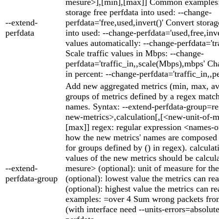
mesure>],[min],[max]] Common examples:
storage free perfdata into used: --change-
--extend-
perfdata='free,used,invert()' Convert storag
perfdata
into used: --change-perfdata='used,free,inver
values automatically: --change-perfdata='tra
Scale traffic values in Mbps: --change-
perfdata='traffic_in,,scale(Mbps),mbps' Cha
in percent: --change-perfdata='traffic_in,,p
Add new aggregated metrics (min, max, av
groups of metrics defined by a regex match
names. Syntax: --extend-perfdata-group=r
new-metrics>,calculation[,[<new-unit-of-m
[max]] regex: regular expression <names-
how the new metrics' names are composed (
for groups defined by () in regex). calcula
values of the new metrics should be calcul
--extend-
mesure> (optional): unit of measure for th
perfdata-group
(optional): lowest value the metrics can r
(optional): highest value the metrics can
examples: =over 4 Sum wrong packets from 
(with interface need --units-errors=absolute