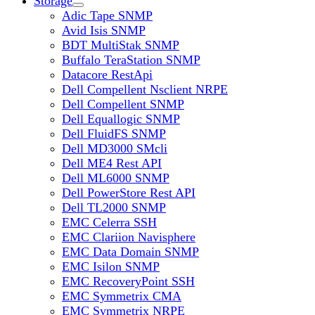
Storage
Adic Tape SNMP
Avid Isis SNMP
BDT MultiStak SNMP
Buffalo TeraStation SNMP
Datacore RestApi
Dell Compellent Nsclient NRPE
Dell Compellent SNMP
Dell Equallogic SNMP
Dell FluidFS SNMP
Dell MD3000 SMcli
Dell ME4 Rest API
Dell ML6000 SNMP
Dell PowerStore Rest API
Dell TL2000 SNMP
EMC Celerra SSH
EMC Clariion Navisphere
EMC Data Domain SNMP
EMC Isilon SNMP
EMC RecoveryPoint SSH
EMC Symmetrix CMA
EMC Symmetrix NRPE