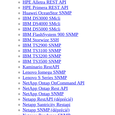
HPE Alletra REST API
HPE Primera REST API
Huawei OceanStor SNMP
IBM DS3000 SMcli
IBM DS4000 SMcli
IBM DS5000 SMcli
IBM FlashSystem 900 SNMP
IBM Storwize SSH
IBM TS2900 SNMP
IBM TS3100 SNMP
IBM TS3200 SNMP
IBM TS3500 SNMP
Kaminario RestAPI
Lenovo Iomega SNMP
Lenovo S Series SNMP
NetApp Ontap OnCommand API
NetApp Ontap Rest API
NetApp Ontap SNMP
Netapp RestAPI (déprécié)
Netapp Santricity Restapi
Netapp SNMP (déprécié)