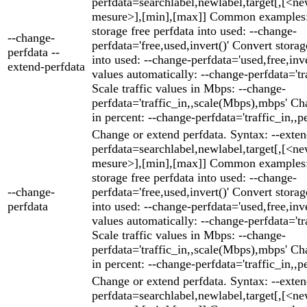
perfdata=searchlabel,newlabel,target[,[<ne
mesure>],[min],[max]] Common examples:
storage free perfdata into used: --change-
--change-
perfdata='free,used,invert()' Convert storag
perfdata --
into used: --change-perfdata='used,free,inver
extend-perfdata
values automatically: --change-perfdata='tra
Scale traffic values in Mbps: --change-
perfdata='traffic_in,,scale(Mbps),mbps' Cha
in percent: --change-perfdata='traffic_in,,p
Change or extend perfdata. Syntax: --exten
perfdata=searchlabel,newlabel,target[,[<ne
mesure>],[min],[max]] Common examples:
storage free perfdata into used: --change-
--change-
perfdata='free,used,invert()' Convert storag
perfdata
into used: --change-perfdata='used,free,inver
values automatically: --change-perfdata='tra
Scale traffic values in Mbps: --change-
perfdata='traffic_in,,scale(Mbps),mbps' Cha
in percent: --change-perfdata='traffic_in,,p
Change or extend perfdata. Syntax: --exten
perfdata=searchlabel,newlabel,target[,[<ne