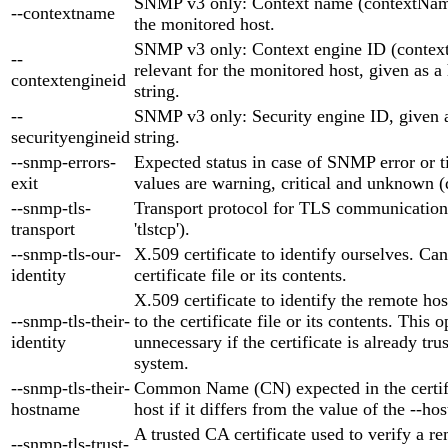
SNMP v3 only: Context name (contextName)
--contextname
the monitored host.
SNMP v3 only: Context engine ID (context
--
relevant for the monitored host, given as 
contextengineid
string.
--
SNMP v3 only: Security engine ID, given 
securityengineid
string.
--snmp-errors-
Expected status in case of SNMP error or t
exit
values are warning, critical and unknown (d
--snmp-tls-
Transport protocol for TLS communication (
transport
'tlstcp').
--snmp-tls-our-
X.509 certificate to identify ourselves. Can
identity
certificate file or its contents.
X.509 certificate to identify the remote ho
--snmp-tls-their-
to the certificate file or its contents. This o
identity
unnecessary if the certificate is already tr
system.
--snmp-tls-their-
Common Name (CN) expected in the certifi
hostname
host if it differs from the value of the --h
A trusted CA certificate used to verify a re
--snmp-tls-trust-