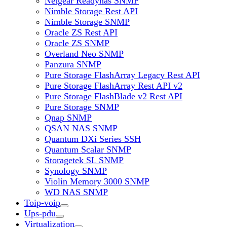
Netgear Readynas SNMP
Nimble Storage Rest API
Nimble Storage SNMP
Oracle ZS Rest API
Oracle ZS SNMP
Overland Neo SNMP
Panzura SNMP
Pure Storage FlashArray Legacy Rest API
Pure Storage FlashArray Rest API v2
Pure Storage FlashBlade v2 Rest API
Pure Storage SNMP
Qnap SNMP
QSAN NAS SNMP
Quantum DXi Series SSH
Quantum Scalar SNMP
Storagetek SL SNMP
Synology SNMP
Violin Memory 3000 SNMP
WD NAS SNMP
Toip-voip
Ups-pdu
Virtualization