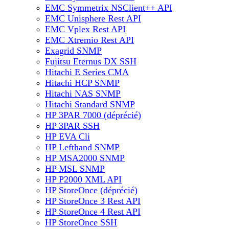
EMC Symmetrix NSClient++ API
EMC Unisphere Rest API
EMC Vplex Rest API
EMC Xtremio Rest API
Exagrid SNMP
Fujitsu Eternus DX SSH
Hitachi E Series CMA
Hitachi HCP SNMP
Hitachi NAS SNMP
Hitachi Standard SNMP
HP 3PAR 7000 (déprécié)
HP 3PAR SSH
HP EVA Cli
HP Lefthand SNMP
HP MSA2000 SNMP
HP MSL SNMP
HP P2000 XML API
HP StoreOnce (déprécié)
HP StoreOnce 3 Rest API
HP StoreOnce 4 Rest API
HP StoreOnce SSH