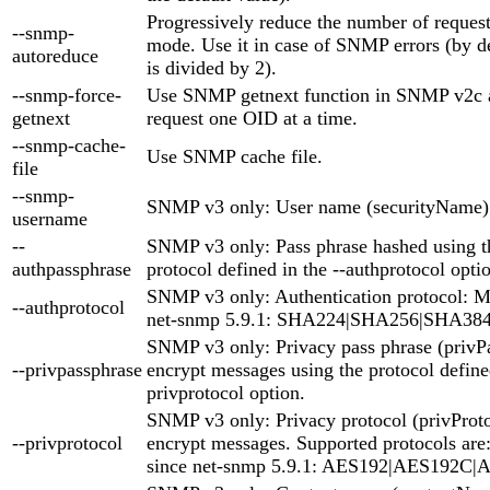
Progressively reduce the number of reques
--snmp-
mode. Use it in case of SNMP errors (by d
autoreduce
is divided by 2).
--snmp-force-
Use SNMP getnext function in SNMP v2c a
getnext
request one OID at a time.
--snmp-cache-
Use SNMP cache file.
file
--snmp-
SNMP v3 only: User name (securityName)
username
--
SNMP v3 only: Pass phrase hashed using th
authpassphrase
protocol defined in the --authprotocol opti
SNMP v3 only: Authentication protocol:
--authprotocol
net-snmp 5.9.1: SHA224|SHA256|SHA38
SNMP v3 only: Privacy pass phrase (privP
--privpassphrase
encrypt messages using the protocol defined
privprotocol option.
SNMP v3 only: Privacy protocol (privProto
--privprotocol
encrypt messages. Supported protocols ar
since net-snmp 5.9.1: AES192|AES192C