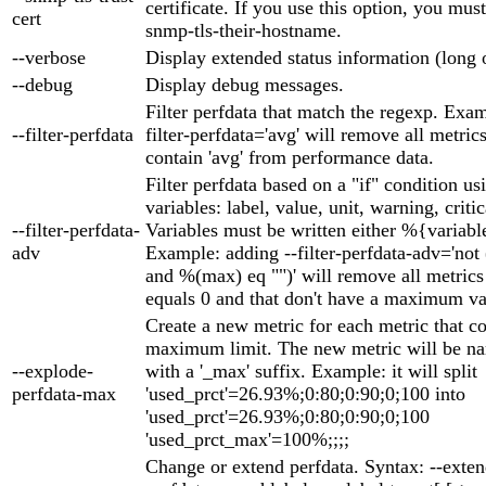
certificate. If you use this option, you must
cert
snmp-tls-their-hostname.
--verbose
Display extended status information (long 
--debug
Display debug messages.
Filter perfdata that match the regexp. Exam
--filter-perfdata
filter-perfdata='avg' will remove all metric
contain 'avg' from performance data.
Filter perfdata based on a "if" condition us
variables: label, value, unit, warning, criti
--filter-perfdata-
Variables must be written either %{variabl
adv
Example: adding --filter-perfdata-adv='not
and %(max) eq "")' will remove all metric
equals 0 and that don't have a maximum va
Create a new metric for each metric that c
maximum limit. The new metric will be na
--explode-
with a '_max' suffix. Example: it will split
perfdata-max
'used_prct'=26.93%;0:80;0:90;0;100 into
'used_prct'=26.93%;0:80;0:90;0;100
'used_prct_max'=100%;;;;
Change or extend perfdata. Syntax: --exten