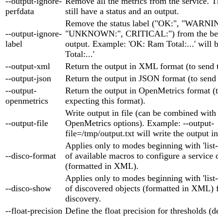
--output-ignore-
Remove all the metrics from the service. T
perfdata
still have a status and an output.
Remove the status label ("OK:", "WARNI
--output-ignore-
"UNKNOWN:", CRITICAL:") from the beg
label
output. Example: 'OK: Ram Total:...' will
Total:...'
--output-xml
Return the output in XML format (to send
--output-json
Return the output in JSON format (to send
--output-
Return the output in OpenMetrics format (t
openmetrics
expecting this format).
Write output in file (can be combined wi
--output-file
OpenMetrics options). Example: --output-
file=/tmp/output.txt will write the output in
Applies only to modes beginning with 'list-'
--disco-format
of available macros to configure a service 
(formatted in XML).
Applies only to modes beginning with 'list-'
--disco-show
of discovered objects (formatted in XML) f
discovery.
--float-precision
Define the float precision for thresholds (de