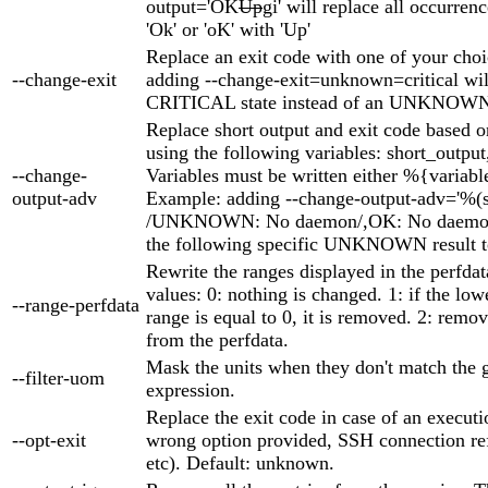
output='OK
Up
gi' will replace all occurrenc
'Ok' or 'oK' with 'Up'
Replace an exit code with one of your cho
--change-exit
adding --change-exit=unknown=critical will
CRITICAL state instead of an UNKNOWN 
Replace short output and exit code based on
using the following variables: short_output
--change-
Variables must be written either %{variabl
output-adv
Example: adding --change-output-adv='%(
/UNKNOWN: No daemon/,OK: No daemon,
the following specific UNKNOWN result t
Rewrite the ranges displayed in the perfda
values: 0: nothing is changed. 1: if the low
--range-perfdata
range is equal to 0, it is removed. 2: remov
from the perfdata.
Mask the units when they don't match the 
--filter-uom
expression.
Replace the exit code in case of an executio
--opt-exit
wrong option provided, SSH connection ref
etc). Default: unknown.