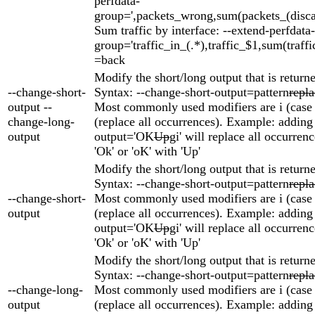
perfdata-
group=',packets_wrong,sum(packets_(discard
Sum traffic by interface: --extend-perfdata-
group='traffic_in_(.*),traffic_$1,sum(traffi
=back
Modify the short/long output that is return
--change-short-
Syntax: --change-short-output=pattern
repl
output --
Most commonly used modifiers are i (case 
change-long-
(replace all occurrences). Example: adding
output
output='OK
Up
gi' will replace all occurrenc
'Ok' or 'oK' with 'Up'
Modify the short/long output that is return
Syntax: --change-short-output=pattern
repl
--change-short-
Most commonly used modifiers are i (case 
output
(replace all occurrences). Example: adding
output='OK
Up
gi' will replace all occurrenc
'Ok' or 'oK' with 'Up'
Modify the short/long output that is return
Syntax: --change-short-output=pattern
repl
--change-long-
Most commonly used modifiers are i (case 
output
(replace all occurrences). Example: adding