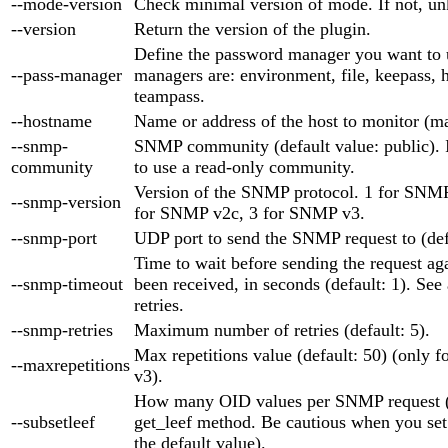
--mode-version
Check minimal version of mode. If not, un
--version
Return the version of the plugin.
Define the password manager you want to 
--pass-manager
managers are: environment, file, keepass, 
teampass.
--hostname
Name or address of the host to monitor (m
--snmp-
SNMP community (default value: public). 
community
to use a read-only community.
Version of the SNMP protocol. 1 for SNMP 
--snmp-version
for SNMP v2c, 3 for SNMP v3.
--snmp-port
UDP port to send the SNMP request to (def
Time to wait before sending the request aga
--snmp-timeout
been received, in seconds (default: 1). See
retries.
--snmp-retries
Maximum number of retries (default: 5).
Max repetitions value (default: 50) (only
--maxrepetitions
v3).
How many OID values per SNMP request (d
--subsetleef
get_leef method. Be cautious when you set i
the default value).