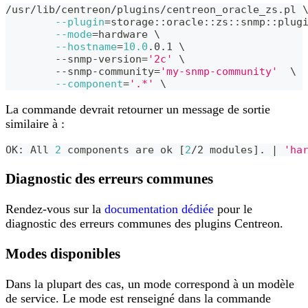
/usr/lib/centreon/plugins/centreon_oracle_zs.pl 
--plugin
=
storage::oracle::zs::snmp::plug
--mode
=
hardware 
\
--hostname
=
10.0
.0.1 
\
	--snmp-version
=
'2c'
\
	--snmp-community
=
'my-snmp-community'
\
--component
=
'.*'
\
La commande devrait retourner un message de sortie
similaire à :
OK: All 
2
 components are ok 
[
2
/2 modules
]
. 
|
'ha
Diagnostic des erreurs communes
Rendez-vous sur la
documentation dédiée
pour le
diagnostic des erreurs communes des plugins Centreon.
Modes disponibles
Dans la plupart des cas, un mode correspond à un modèle
de service. Le mode est renseigné dans la commande