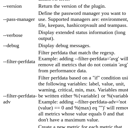
--version
Return the version of the plugin.
Define the password manager you want to
--pass-manager
use. Supported managers are: environment
file, keepass, hashicorpvault and teampass.
Display extended status information (long
--verbose
output).
--debug
Display debug messages.
Filter perfdata that match the regexp.
Example: adding --filter-perfdata='avg' wil
--filter-perfdata
remove all metrics that do not contain 'avg'
from performance data.
Filter perfdata based on a "if" condition us
the following variables: label, value, unit,
warning, critical, min, max. Variables mus
--filter-perfdata-
be written either %{variable} or %(variabl
adv
Example: adding --filter-perfdata-adv='not
(value) == 0 and %(max) eq "")' will remo
all metrics whose value equals 0 and that
don't have a maximum value.
Create a new metric for each metric that