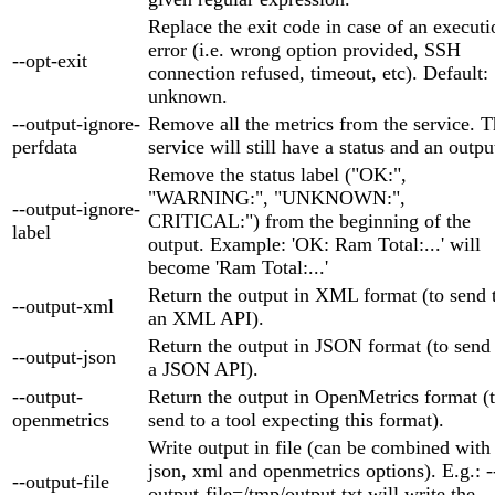
Replace the exit code in case of an executi
error (i.e. wrong option provided, SSH
--opt-exit
connection refused, timeout, etc). Default:
unknown.
--output-ignore-
Remove all the metrics from the service. 
perfdata
service will still have a status and an outpu
Remove the status label ("OK:",
"WARNING:", "UNKNOWN:",
--output-ignore-
CRITICAL:") from the beginning of the
label
output. Example: 'OK: Ram Total:...' will
become 'Ram Total:...'
Return the output in XML format (to send 
--output-xml
an XML API).
Return the output in JSON format (to send
--output-json
a JSON API).
--output-
Return the output in OpenMetrics format (
openmetrics
send to a tool expecting this format).
Write output in file (can be combined with
json, xml and openmetrics options). E.g.: -
--output-file
output-file=/tmp/output.txt will write the