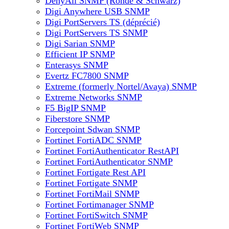
DenyAll SNMP (Rohde & Schwarz)
Digi Anywhere USB SNMP
Digi PortServers TS (déprécié)
Digi PortServers TS SNMP
Digi Sarian SNMP
Efficient IP SNMP
Enterasys SNMP
Evertz FC7800 SNMP
Extreme (formerly Nortel/Avaya) SNMP
Extreme Networks SNMP
F5 BigIP SNMP
Fiberstore SNMP
Forcepoint Sdwan SNMP
Fortinet FortiADC SNMP
Fortinet FortiAuthenticator RestAPI
Fortinet FortiAuthenticator SNMP
Fortinet Fortigate Rest API
Fortinet Fortigate SNMP
Fortinet FortiMail SNMP
Fortinet Fortimanager SNMP
Fortinet FortiSwitch SNMP
Fortinet FortiWeb SNMP