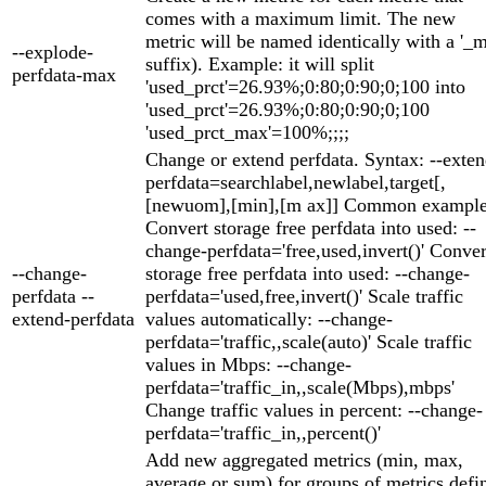
comes with a maximum limit. The new
metric will be named identically with a '_
--explode-
suffix). Example: it will split
perfdata-max
'used_prct'=26.93%;0:80;0:90;0;100 into
'used_prct'=26.93%;0:80;0:90;0;100
'used_prct_max'=100%;;;;
Change or extend perfdata. Syntax: --exten
perfdata=searchlabel,newlabel,target[,
[newuom],[min],[m ax]] Common example
Convert storage free perfdata into used: --
change-perfdata='free,used,invert()' Conver
--change-
storage free perfdata into used: --change-
perfdata --
perfdata='used,free,invert()' Scale traffic
extend-perfdata
values automatically: --change-
perfdata='traffic,,scale(auto)' Scale traffic
values in Mbps: --change-
perfdata='traffic_in,,scale(Mbps),mbps'
Change traffic values in percent: --change-
perfdata='traffic_in,,percent()'
Add new aggregated metrics (min, max,
average or sum) for groups of metrics defi