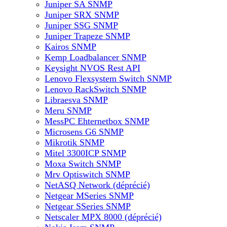
Juniper SA SNMP
Juniper SRX SNMP
Juniper SSG SNMP
Juniper Trapeze SNMP
Kairos SNMP
Kemp Loadbalancer SNMP
Keysight NVOS Rest API
Lenovo Flexsystem Switch SNMP
Lenovo RackSwitch SNMP
Libraesva SNMP
Meru SNMP
MessPC Ehternetbox SNMP
Microsens G6 SNMP
Mikrotik SNMP
Mitel 3300ICP SNMP
Moxa Switch SNMP
Mrv Optiswitch SNMP
NetASQ Network (déprécié)
Netgear MSeries SNMP
Netgear SSeries SNMP
Netscaler MPX 8000 (déprécié)