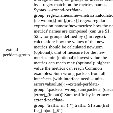
by a regex match on the metrics' names.
Syntax: --extend-perfdata-
group=regex,namesofnewmetrics,calculatio
[ne wuom],[min],[max]] regex: regular
expression namesofnewmetrics: how the n
metrics' names are composed (can use $1,
$2... for groups defined by () in regex).
calculation: how the values of the new
metrics should be calculated newuom
--extend-
(optional): unit of measure for the new
perfdata-group
metrics min (optional): lowest value the
metrics can reach max (optional): highest
value the metrics can reach Common
examples: Sum wrong packets from all
interfaces (with interface need --units-
errors=absolute): --extend-perfdata-
group=',packets_wrong,sum(packets_(disc
|error)_(in|out))' Sum traffic by interface: -
extend-perfdata-
group='traffic_in_(.*),traffic_$1,sum(traf
fic_(in|out)_$1)'