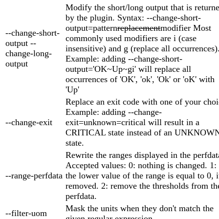
Modify the short/long output that is return
by the plugin. Syntax: --change-short-
output=pattern
replacement
modifier Most
--change-short-
commonly used modifiers are i (case
output --
insensitive) and g (replace all occurrences)
change-long-
Example: adding --change-short-
output
output='OK~Up~gi' will replace all
occurrences of 'OK', 'ok', 'Ok' or 'oK' with
'Up'
Replace an exit code with one of your choi
Example: adding --change-
--change-exit
exit=unknown=critical will result in a
CRITICAL state instead of an UNKNOW
state.
Rewrite the ranges displayed in the perfdat
Accepted values: 0: nothing is changed. 1: 
--range-perfdata
the lower value of the range is equal to 0, i
removed. 2: remove the thresholds from th
perfdata.
Mask the units when they don't match the
--filter-uom
given regular expression.