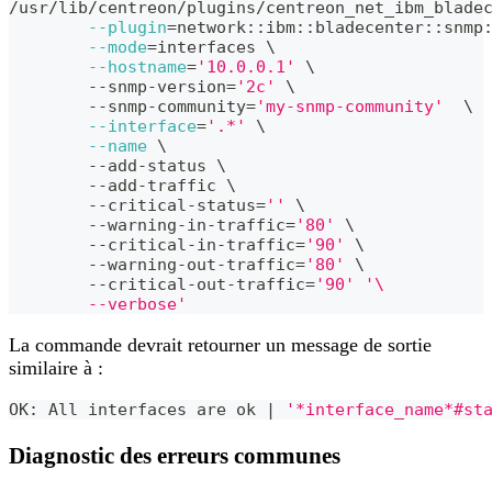
/usr/lib/centreon/plugins/centreon_net_ibm_blade
--plugin
=
network::ibm::bladecenter::snmp
--mode
=
interfaces 
\
--hostname
=
'10.0.0.1'
\
	--snmp-version
=
'2c'
\
	--snmp-community
=
'my-snmp-community'
\
--interface
=
'.*'
\
--name
\
	--add-status 
\
	--add-traffic 
\
	--critical-status
=
''
\
	--warning-in-traffic
=
'80'
\
	--critical-in-traffic
=
'90'
\
	--warning-out-traffic
=
'80'
\
	--critical-out-traffic
=
'90'
'\
	--verbose'
La commande devrait retourner un message de sortie
similaire à :
OK: All interfaces are ok 
|
'*interface_name*#st
Diagnostic des erreurs communes