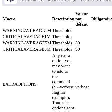
Cpu
Environment
Memory Usage
Packet-Errors-Ge
Valeur
Macro
Description
par
Obligatoir
défaut
WARNINGAVERAGE1M
Thresholds
CRITICALAVERAGE1M
Thresholds
WARNINGAVERAGE5M
Thresholds
80
CRITICALAVERAGE5M
Thresholds
90
Any extra
option you
may want
to add to
the
command
--
EXTRAOPTIONS
(a --verbose
verbose
flag for
example).
Toutes les
options sont