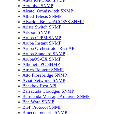
Adva FSP 3000 SNMP
Aerohive SNMP
Alcatel Omniswitch SNMP
Allied Telesis SNMP
Alvarion BreezeACCESS SNMP
Arista Switch SNMP
Arkoon SNMP
Aruba CPPM SNMP
Aruba Instant SNMP
Aruba Orchestrator Rest API
Aruba Standard SNMP
ArubaOS-CX SNMP
Athonet ePC SNMP
Atrica Routeur SNMP
Atto Fibrebridge SNMP
Aviat Networks SNMP
Backbox Rest API
Barracuda Cloudgen SNMP
Barracuda Message Archiver SNMP
Bee Ware SNMP
BGP Protocol SNMP
Bluecoat generic SNMP