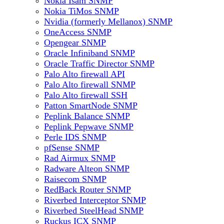
Nokia Isam SNMP
Nokia TiMos SNMP
Nvidia (formerly Mellanox) SNMP
OneAccess SNMP
Opengear SNMP
Oracle Infiniband SNMP
Oracle Traffic Director SNMP
Palo Alto firewall API
Palo Alto firewall SNMP
Palo Alto firewall SSH
Patton SmartNode SNMP
Peplink Balance SNMP
Peplink Pepwave SNMP
Perle IDS SNMP
pfSense SNMP
Rad Airmux SNMP
Radware Alteon SNMP
Raisecom SNMP
RedBack Router SNMP
Riverbed Interceptor SNMP
Riverbed SteelHead SNMP
Ruckus ICX SNMP