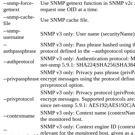
--snmp-force-
Use SNMP getnext function in SNMP v2c a
getnext
request one OID at a time.
--snmp-cache-
Use SNMP cache file.
file
--snmp-
SNMP v3 only: User name (securityName)
username
--
SNMP v3 only: Pass phrase hashed using th
authpassphrase
protocol defined in the --authprotocol opti
SNMP v3 only: Authentication protocol:
--authprotocol
net-snmp 5.9.1: SHA224|SHA256|SHA38
SNMP v3 only: Privacy pass phrase (privP
--privpassphrase
encrypt messages using the protocol defined
privprotocol option.
SNMP v3 only: Privacy protocol (privProto
--privprotocol
encrypt messages. Supported protocols ar
since net-snmp 5.9.1: AES192|AES192C
SNMP v3 only: Context name (contextName)
--contextname
the monitored host.
SNMP v3 only: Context engine ID (context
--
relevant for the monitored host, given as 