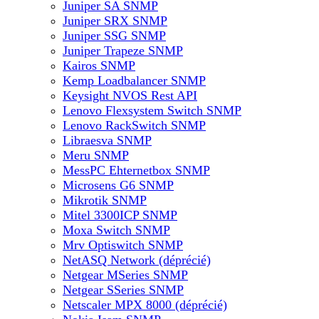
Juniper SA SNMP
Juniper SRX SNMP
Juniper SSG SNMP
Juniper Trapeze SNMP
Kairos SNMP
Kemp Loadbalancer SNMP
Keysight NVOS Rest API
Lenovo Flexsystem Switch SNMP
Lenovo RackSwitch SNMP
Libraesva SNMP
Meru SNMP
MessPC Ehternetbox SNMP
Microsens G6 SNMP
Mikrotik SNMP
Mitel 3300ICP SNMP
Moxa Switch SNMP
Mrv Optiswitch SNMP
NetASQ Network (déprécié)
Netgear MSeries SNMP
Netgear SSeries SNMP
Netscaler MPX 8000 (déprécié)