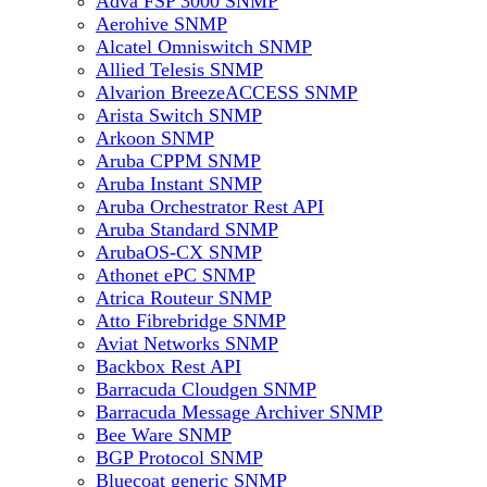
Adva FSP 3000 SNMP
Aerohive SNMP
Alcatel Omniswitch SNMP
Allied Telesis SNMP
Alvarion BreezeACCESS SNMP
Arista Switch SNMP
Arkoon SNMP
Aruba CPPM SNMP
Aruba Instant SNMP
Aruba Orchestrator Rest API
Aruba Standard SNMP
ArubaOS-CX SNMP
Athonet ePC SNMP
Atrica Routeur SNMP
Atto Fibrebridge SNMP
Aviat Networks SNMP
Backbox Rest API
Barracuda Cloudgen SNMP
Barracuda Message Archiver SNMP
Bee Ware SNMP
BGP Protocol SNMP
Bluecoat generic SNMP