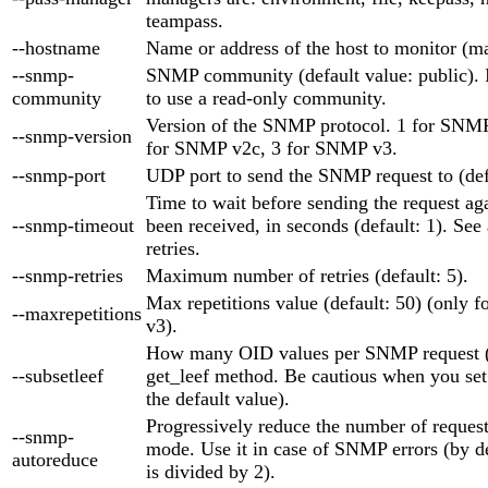
teampass.
--hostname
Name or address of the host to monitor (m
--snmp-
SNMP community (default value: public). 
community
to use a read-only community.
Version of the SNMP protocol. 1 for SNMP 
--snmp-version
for SNMP v2c, 3 for SNMP v3.
--snmp-port
UDP port to send the SNMP request to (def
Time to wait before sending the request aga
--snmp-timeout
been received, in seconds (default: 1). See
retries.
--snmp-retries
Maximum number of retries (default: 5).
Max repetitions value (default: 50) (only
--maxrepetitions
v3).
How many OID values per SNMP request (d
--subsetleef
get_leef method. Be cautious when you set i
the default value).
Progressively reduce the number of reques
--snmp-
mode. Use it in case of SNMP errors (by d
autoreduce
is divided by 2).