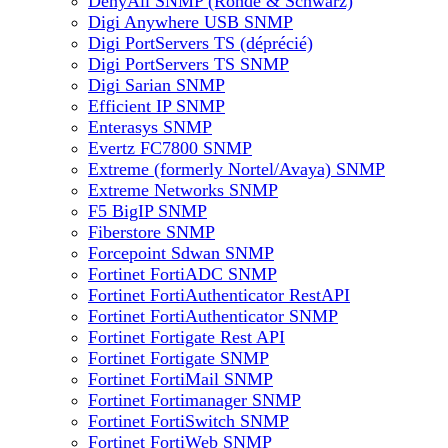
DenyAll SNMP (Rohde & Schwarz)
Digi Anywhere USB SNMP
Digi PortServers TS (déprécié)
Digi PortServers TS SNMP
Digi Sarian SNMP
Efficient IP SNMP
Enterasys SNMP
Evertz FC7800 SNMP
Extreme (formerly Nortel/Avaya) SNMP
Extreme Networks SNMP
F5 BigIP SNMP
Fiberstore SNMP
Forcepoint Sdwan SNMP
Fortinet FortiADC SNMP
Fortinet FortiAuthenticator RestAPI
Fortinet FortiAuthenticator SNMP
Fortinet Fortigate Rest API
Fortinet Fortigate SNMP
Fortinet FortiMail SNMP
Fortinet Fortimanager SNMP
Fortinet FortiSwitch SNMP
Fortinet FortiWeb SNMP