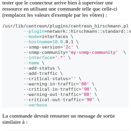
tester que le connecteur arrive bien à superviser une
ressource en utilisant une commande telle que celle-ci
(remplacez les valeurs d'exemple par les vôtres) :
/usr/lib/centreon/plugins/centreon_hirschmann.pl
--plugin
=
network::hirschmann::standard::
--mode
=
interfaces 
\
--hostname
=
10.0
.0.1 
\
	--snmp-version
=
'2c'
\
	--snmp-community
=
'my-snmp-community'
\
--interface
=
'.*'
\
--name
\
	--add-status 
\
	--add-traffic 
\
	--critical-status
=
''
\
	--warning-in-traffic
=
'80'
\
	--critical-in-traffic
=
'90'
\
	--warning-out-traffic
=
'80'
\
	--critical-out-traffic
=
'90'
\
--verbose
La commande devrait retourner un message de sortie
similaire à :