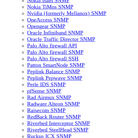
Nokia Isam SNMP
Nokia TiMos SNMP
Nvidia (formerly Mellanox) SNMP
OneAccess SNMP
Opengear SNMP
Oracle Infiniband SNMP
Oracle Traffic Director SNMP
Palo Alto firewall API
Palo Alto firewall SNMP
Palo Alto firewall SSH
Patton SmartNode SNMP
Peplink Balance SNMP
Peplink Pepwave SNMP
Perle IDS SNMP
pfSense SNMP
Rad Airmux SNMP
Radware Alteon SNMP
Raisecom SNMP
RedBack Router SNMP
Riverbed Interceptor SNMP
Riverbed SteelHead SNMP
Ruckus ICX SNMP