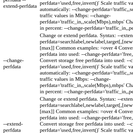
perfdata='used,free,invert()' Scale traffic v
extend-perfdata
automatically: --change-perfdata='traffic,,s
traffic values in Mbps: --change-
perfdata='traffic_in,,scale(Mbps),mbps' Cha
in percent: --change-perfdata='traffic_in,,p
Change or extend perfdata. Syntax: --exten
perfdata=searchlabel,newlabel,target[,[ne
[max]] Common examples: =over 4 Convert
perfdata into used: --change-perfdata='free,
--change-
Convert storage free perfdata into used: --
perfdata
perfdata='used,free,invert()' Scale traffic v
automatically: --change-perfdata='traffic,,s
traffic values in Mbps: --change-
perfdata='traffic_in,,scale(Mbps),mbps' Cha
in percent: --change-perfdata='traffic_in,,p
Change or extend perfdata. Syntax: --exten
perfdata=searchlabel,newlabel,target[,[ne
[max]] Common examples: =over 4 Convert
perfdata into used: --change-perfdata='free,
--extend-
Convert storage free perfdata into used: --
perfdata
perfdata='used,free,invert()' Scale traffic v