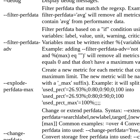
--debug
Display debug messages.
Filter perfdata that match the regexp. Exam
--filter-perfdata
filter-perfdata='avg' will remove all metric
contain 'avg' from performance data.
Filter perfdata based on a "if" condition us
variables: label, value, unit, warning, criti
--filter-perfdata-
Variables must be written either %{variabl
adv
Example: adding --filter-perfdata-adv='not
and %(max) eq "")' will remove all metric
equals 0 and that don't have a maximum va
Create a new metric for each metric that c
maximum limit. The new metric will be na
--explode-
with a '_max' suffix). Example: it will split
perfdata-max
'used_prct'=26.93%;0:80;0:90;0;100 into
'used_prct'=26.93%;0:80;0:90;0;100
'used_prct_max'=100%;;;;
Change or extend perfdata. Syntax: --exten
perfdata=searchlabel,newlabel,target[,[ne
[max]] Common examples: =over 4 Convert
perfdata into used: --change-perfdata='free,
--change-
Convert storage free perfdata into used: --
perfdata --