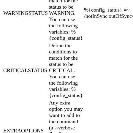
match for the
status to be
%{config_status} =~
WARNINGSTATUS
WARNING.
/notInSync|outOfSync
You can use
the following
variables: %
{config_status}
Define the
conditions to
match for the
status to be
CRITICALSTATUS
CRITICAL.
You can use
the following
variables: %
{config_status}
Any extra
option you may
want to add to
the command
(a --verbose
EXTRAOPTIONS