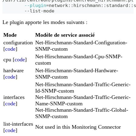
/usr/lib/centreon/plugins/centreon_hirschmann.pl
--plugin
=
network::hirschmann::standard::
	--list-mode
Le plugin apporte les modes suivants :
Mode
Modèle de service associé
configuration
Net-Hirschmann-Standard-Configuration-
[
code
]
SNMP-custom
Net-Hirschmann-Standard-Cpu-SNMP-
cpu [
code
]
custom
hardware
Net-Hirschmann-Standard-Hardware-
[
code
]
SNMP-custom
Net-Hirschmann-Standard-Traffic-Generic-
Id-SNMP-custom
interfaces
Net-Hirschmann-Standard-Traffic-Generic-
[
code
]
Name-SNMP-custom
Net-Hirschmann-Standard-Traffic-Global-
SNMP-custom
list-interfaces
Not used in this Monitoring Connector
[
code
]