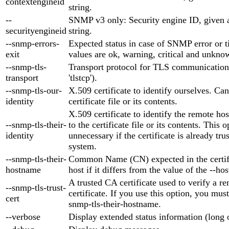
contextengineid
string.
--
SNMP v3 only: Security engine ID, given 
securityengineid
string.
--snmp-errors-
Expected status in case of SNMP error or t
exit
values are ok, warning, critical and unknow
--snmp-tls-
Transport protocol for TLS communication (
transport
'tlstcp').
--snmp-tls-our-
X.509 certificate to identify ourselves. Can
identity
certificate file or its contents.
X.509 certificate to identify the remote ho
--snmp-tls-their-
to the certificate file or its contents. This o
identity
unnecessary if the certificate is already tr
system.
--snmp-tls-their-
Common Name (CN) expected in the certifi
hostname
host if it differs from the value of the --h
A trusted CA certificate used to verify a re
--snmp-tls-trust-
certificate. If you use this option, you must
cert
snmp-tls-their-hostname.
--verbose
Display extended status information (long 