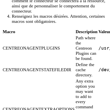
comment le connecteur se connectera à la ressource,
ainsi que de personnaliser le comportement du
connecteur.
Renseignez les macros désirées. Attention, certaines
macros sont obligatoires.
Macro
Description
Valeu
Path where
the
/usr
CENTREONAGENTPLUGINS
Centreon
Plugins can
be found.
Define the
/dev
CENTREONAGENTSTATEFILEDIR
cache
directory.
Any extra
option you
may want
to add to
every
command
CENTREONAGENTEXTRAOPTIONS