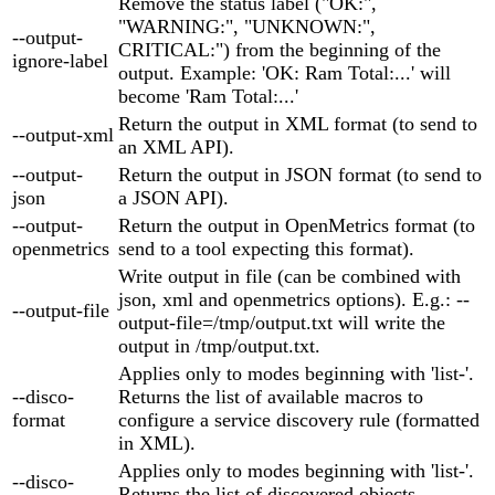
Remove the status label ("OK:",
"WARNING:", "UNKNOWN:",
--output-
CRITICAL:") from the beginning of the
ignore-label
output. Example: 'OK: Ram Total:...' will
become 'Ram Total:...'
Return the output in XML format (to send to
--output-xml
an XML API).
--output-
Return the output in JSON format (to send to
json
a JSON API).
--output-
Return the output in OpenMetrics format (to
openmetrics
send to a tool expecting this format).
Write output in file (can be combined with
json, xml and openmetrics options). E.g.: --
--output-file
output-file=/tmp/output.txt will write the
output in /tmp/output.txt.
Applies only to modes beginning with 'list-'.
--disco-
Returns the list of available macros to
format
configure a service discovery rule (formatted
in XML).
Applies only to modes beginning with 'list-'.
--disco-
Returns the list of discovered objects