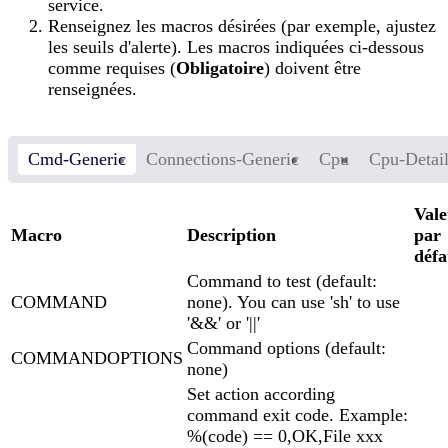
service.
Renseignez les macros désirées (par exemple, ajustez
les seuils d'alerte). Les macros indiquées ci-dessous
comme requises (
Obligatoire
) doivent être
renseignées.
Cmd-Generic
Connections-Generic
Cpu
Cpu-Detai
Vale
Macro
Description
par
défa
Command to test (default:
COMMAND
none). You can use 'sh' to use
'&&' or '||'
Command options (default:
COMMANDOPTIONS
none)
Set action according
command exit code. Example:
%(code) == 0,OK,File xxx