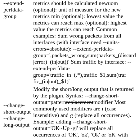
--extend-
metrics should be calculated newuom
perfdata-
(optional): unit of measure for the new
group
metrics min (optional): lowest value the
metrics can reach max (optional): highest
value the metrics can reach Common
examples: Sum wrong packets from all
interfaces (with interface need --units-
errors=absolute): --extend-perfdata-
group=',packets_wrong,sum(packets_(discard
|error)_(in|out))' Sum traffic by interface: --
extend-perfdata-
group='traffic_in_(.*),traffic_$1,sum(traf
fic_(in|out)_$1)'
Modify the short/long output that is returned
by the plugin. Syntax: --change-short-
output=pattern
replacement
modifier Most
--change-
commonly used modifiers are i (case
short-output
insensitive) and g (replace all occurrences).
--change-
Example: adding --change-short-
long-output
output='OK~Up~gi' will replace all
occurrences of 'OK', 'ok', 'Ok' or 'oK' with