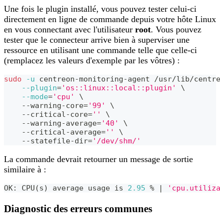
Une fois le plugin installé, vous pouvez tester celui-ci
directement en ligne de commande depuis votre hôte Linux
en vous connectant avec l'utilisateur
root
. Vous pouvez
tester que le connecteur arrive bien à superviser une
ressource en utilisant une commande telle que celle-ci
(remplacez les valeurs d'exemple par les vôtres) :
sudo
-u
 centreon-monitoring-agent /usr/lib/centr
--plugin
=
'os::linux::local::plugin'
\
--mode
=
'cpu'
\
    --warning-core
=
'99'
\
    --critical-core
=
''
\
    --warning-average
=
'40'
\
    --critical-average
=
''
\
    --statefile-dir
=
'/dev/shm/'
La commande devrait retourner un message de sortie
similaire à :
OK: CPU
(
s
)
 average usage is 
2.95
 % 
|
'cpu.utiliz
Diagnostic des erreurs communes