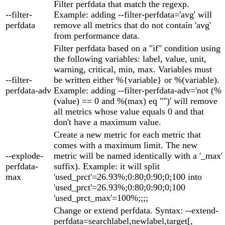
Filter perfdata that match the regexp.
--filter-
Example: adding --filter-perfdata='avg' will
perfdata
remove all metrics that do not contain 'avg'
from performance data.
Filter perfdata based on a "if" condition using
the following variables: label, value, unit,
warning, critical, min, max. Variables must
--filter-
be written either %{variable} or %(variable).
perfdata-adv
Example: adding --filter-perfdata-adv='not (%
(value) == 0 and %(max) eq "")' will remove
all metrics whose value equals 0 and that
don't have a maximum value.
Create a new metric for each metric that
comes with a maximum limit. The new
--explode-
metric will be named identically with a '_max'
perfdata-
suffix). Example: it will split
max
'used_prct'=26.93%;0:80;0:90;0;100 into
'used_prct'=26.93%;0:80;0:90;0;100
'used_prct_max'=100%;;;;
Change or extend perfdata. Syntax: --extend-
perfdata=searchlabel,newlabel,target[,