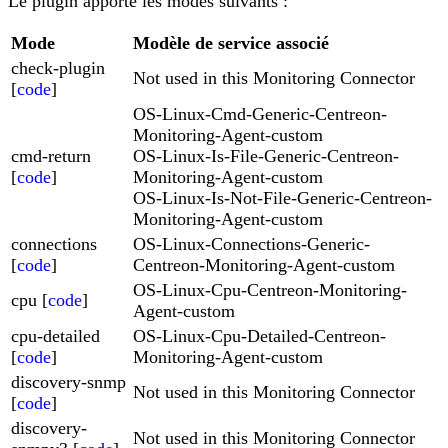
Le plugin apporte les modes suivants :
Mode
Modèle de service associé
check-plugin
Not used in this Monitoring Connector
[
code
]
OS-Linux-Cmd-Generic-Centreon-
Monitoring-Agent-custom
cmd-return
OS-Linux-Is-File-Generic-Centreon-
[
code
]
Monitoring-Agent-custom
OS-Linux-Is-Not-File-Generic-Centreon-
Monitoring-Agent-custom
connections
OS-Linux-Connections-Generic-
[
code
]
Centreon-Monitoring-Agent-custom
OS-Linux-Cpu-Centreon-Monitoring-
cpu [
code
]
Agent-custom
cpu-detailed
OS-Linux-Cpu-Detailed-Centreon-
[
code
]
Monitoring-Agent-custom
discovery-snmp
Not used in this Monitoring Connector
[
code
]
discovery-
Not used in this Monitoring Connector