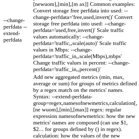
[newuom],[min],[m ax]] Common examples:
Convert storage free perfdata into used: --
change-perfdata='free,used,invert()' Convert
--change-
storage free perfdata into used: --change-
perfdata --
perfdata='used,free,invert()' Scale traffic
extend-
values automatically: --change-
perfdata
perfdata='traffic,,scale(auto)' Scale traffic
values in Mbps: --change-
perfdata='traffic_in,,scale(Mbps),mbps'
Change traffic values in percent: --change-
perfdata='traffic_in,,percent()'
Add new aggregated metrics (min, max,
average or sum) for groups of metrics defined
by a regex match on the metrics' names.
Syntax: --extend-perfdata-
group=regex,namesofnewmetrics,calculation[,
[ne wuom],[min],[max]] regex: regular
expression namesofnewmetrics: how the new
metrics' names are composed (can use $1,
$2... for groups defined by () in regex).
calculation: how the values of the new