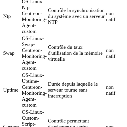
OS-Linux-
Ntp-
Contrôle la synchronisation
Centreon-
non
Ntp
du système avec un serveur
Monitoring-
natif
NTP
Agent-
custom
OS-Linux-
Swap-
Contrôle du taux
Centreon-
non
Swap
d'utilisation de la mémoire
Monitoring-
natif
virtuelle
Agent-
custom
OS-Linux-
Uptime-
Durée depuis laquelle le
Centreon-
non
Uptime
serveur tourne sans
Monitoring-
natif
interruption
Agent-
custom
OS-Linux-
Custom-
Contrôle permettant
Script-
Custom-
d'exécuter un script
non